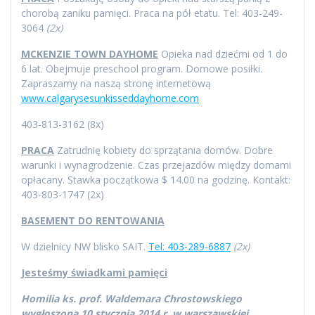
chorobą zaniku pamięci. Praca na pół etatu. Tel: 403-249-
3064
(2x)
MCKENZIE TOWN DAYHOME
Opieka nad dziećmi od 1 do
6 lat. Obejmuje preschool program. Domowe posiłki.
Zapraszamy na naszą stronę internetową
www.calgarysesunkisseddayhome.com
403-813-3162 (8x)
PRACA
Zatrudnię kobiety do sprzątania domów. Dobre
warunki i wynagrodzenie. Czas przejazdów między domami
opłacany. Stawka początkowa $ 14.00 na godzinę. Kontakt:
403-803-1747 (2x)
BASEMENT DO RENTOWANIA
W dzielnicy NW blisko SAIT.
Tel: 403-289-6887
(2x)
Jesteśmy świadkami pamięci
Homilia ks. prof. Waldemara Chrostowskiego
wygłoszona 10 stycznia 2014 r. w warszawskiej