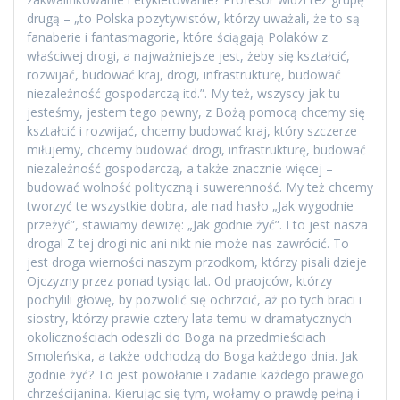
drugą – „to Polska pozytywistów, którzy uważali, że to są
fanaberie i fantasmagorie, które ściągają Polaków z
właściwej drogi, a najważniejsze jest, żeby się kształcić,
rozwijać, budować kraj, drogi, infrastrukturę, budować
niezależność gospodarczą itd.”. My też, wszyscy jak tu
jesteśmy, jestem tego pewny, z Bożą pomocą chcemy się
kształcić i rozwijać, chcemy budować kraj, który szczerze
miłujemy, chcemy budować drogi, infrastrukturę, budować
niezależność gospodarczą, a także znacznie więcej –
budować wolność polityczną i suwerenność. My też chcemy
tworzyć te wszystkie dobra, ale nad hasło „Jak wygodnie
przeżyć”, stawiamy dewizę: „Jak godnie żyć”. I to jest nasza
droga! Z tej drogi nic ani nikt nie może nas zawrócić. To
jest droga wierności naszym przodkom, którzy pisali dzieje
Ojczyzny przez ponad tysiąc lat. Od praojców, którzy
pochylili głowę, by pozwolić się ochrzcić, aż po tych braci i
siostry, którzy prawie cztery lata temu w dramatycznych
okolicznościach odeszli do Boga na przedmieściach
Smoleńska, a także odchodzą do Boga każdego dnia. Jak
godnie żyć? To jest powołanie i zadanie każdego prawego
chrześcijanina. Kierując się tym, wołamy o prawdę pełną i