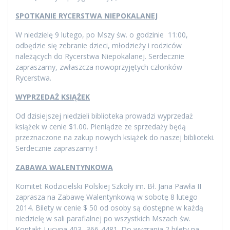
SPOTKANIE RYCERSTWA NIEPOKALANEJ
W niedzielę 9 lutego, po Mszy św. o godzinie 11:00,
odbędzie się zebranie dzieci, młodzieży i rodziców
należących do Rycerstwa Niepokalanej. Serdecznie
zapraszamy, zwłaszcza nowoprzyjętych członków
Rycerstwa.
WYPRZEDAŻ KSIĄŻEK
Od dzisiejszej niedzieli biblioteka prowadzi wyprzedaż
książek w cenie $1.00. Pieniądze ze sprzedaży będą
przeznaczone na zakup nowych książek do naszej biblioteki.
Serdecznie zapraszamy !
ZABAWA WALENTYNKOWA
Komitet Rodzicielski Polskiej Szkoły im. Bł. Jana Pawła II
zaprasza na Zabawę Walentynkową w sobotę 8 lutego
2014. Bilety w cenie $ 50 od osoby są dostępne w każdą
niedzielę w sali parafialnej po wszystkich Mszach św.
Kontakt Lucyna 403- 366-4481. Do wygrania 2 bilety na