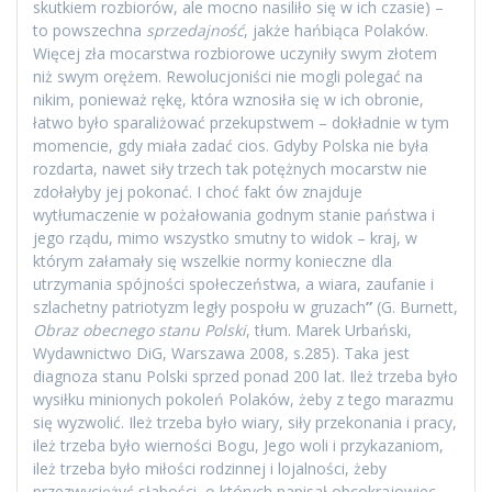
skutkiem rozbiorów, ale mocno nasiliło się w ich czasie) –
to powszechna
sprzedajność
, jakże hańbiąca Polaków.
Więcej zła mocarstwa rozbiorowe uczyniły swym złotem
niż swym orężem. Rewolucjoniści nie mogli polegać na
nikim, ponieważ rękę, która wznosiła się w ich obronie,
łatwo było sparaliżować przekupstwem – dokładnie w tym
momencie, gdy miała zadać cios. Gdyby Polska nie była
rozdarta, nawet siły trzech tak potężnych mocarstw nie
zdołałyby jej pokonać. I choć fakt ów znajduje
wytłumaczenie w pożałowania godnym stanie państwa i
jego rządu, mimo wszystko smutny to widok – kraj, w
którym załamały się wszelkie normy konieczne dla
utrzymania spójności społeczeństwa, a wiara, zaufanie i
szlachetny patriotyzm legły pospołu w gruzach
”
(G. Burnett,
Obraz obecnego stanu Polski
, tłum. Marek Urbański,
Wydawnictwo DiG, Warszawa 2008, s.285). Taka jest
diagnoza stanu Polski sprzed ponad 200 lat. Ileż trzeba było
wysiłku minionych pokoleń Polaków, żeby z tego marazmu
się wyzwolić. Ileż trzeba było wiary, siły przekonania i pracy,
ileż trzeba było wierności Bogu, Jego woli i przykazaniom,
ileż trzeba było miłości rodzinnej i lojalności, żeby
przezwyciężyć słabości, o których napisał obcokrajowiec.