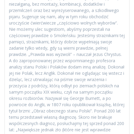
niezałganą, bez montaży, kombinacji, dodatków i
przemilczeń oraz bez wyreżyserowanego, a szkodliwego
pijaru. Sugeruje się nam, aby w tym roku obchodzić
uroczyście ćwierćwiecze „częściowo wolnych wyborów”.
Nie możemy ulec sugestiom, abyśmy poprzestali na
częściowej prawdzie o Smoleńsku. Jesteśmy strażnikami tej
pamięci, strażnikami, którzy dobrze wypełniają swoje
zadanie tylko wtedy, gdy są wierni prawdzie, pełnej
prawdzie. „Prawda was wyzwoli” – nauczał Jezus Chrystus.
A do zaproponowanej przez wspomnianego profesora
analizy stanu Polski i Polaków dodam inną analizę. Dokonał
jej nie Polak, lecz Anglik. Dokonał nie oglądając się wstecz i
dzieląc, lecz utrwalając na piśmie swoje wrażenia i
przeżycia z podróży, którą odbył po ziemiach polskich na
samym początku XIX wieku, czyli na samym początku
okresu rozbiorów. Nazywał się George Burnett, a po
powrocie do Anglii, w 1807 roku opublikował książkę, której
tytuł brzmi: „Obraz obecnego stanu Polski”. Ponad 200 lat
temu przedstawił własną diagnozę. Skoro nie brakuje
współczesnych diagnoz, posłuchajmy tej sprzed ponad 200
lat: „Największe jednak zło (które nie jest wprawdzie