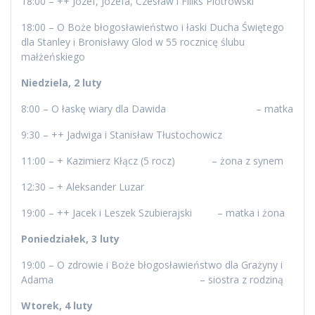
18:00 – ++ Józef, Józefa, Czesław i Filiks Piotrowski
18:00 – O Boże błogosławieństwo i łaski Ducha Świętego
dla Stanley i Bronisławy Glod w 55 rocznicę ślubu
małżeńskiego
Niedziela, 2 luty
8:00 – O łaskę wiary dla Dawida – matka
9:30 – ++ Jadwiga i Stanisław Tłustochowicz
11:00 – + Kazimierz Kłącz (5 rocz) – żona z synem
12:30 – + Aleksander Luzar
19:00 – ++ Jacek i Leszek Szubierajski – matka i żona
Poniedziałek, 3 luty
19:00 – O zdrowie i Boże błogosławieństwo dla Grażyny i
Adama – siostra z rodziną
Wtorek, 4 luty