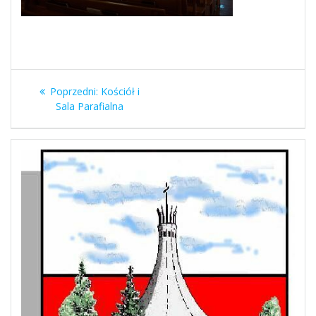
Nawigacja
Poprzedni
Poprzedni:
Kościół i
wpisu
wpis:
Sala Parafialna