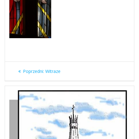
Nawigacja
Poprzedni
Poprzedni:
Witraze
wpisu
wpis: