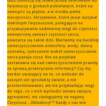
ludzi odnoszą się słowa Jezusa skierowane do
faryzeuszy o grobach pobielanych, które na
zewnątrz są piękne, a w środku pełne
nieczystości. Skrzywienie, które Jezus wytykał
niektórym faryzeuszom, polegające na
przywiązywaniu nadmiernej wagi do czystości
zewnętrznej zamiast czystości serca,
powtarza się także dziś. Martwimy się bardziej
zanieczyszczeniem atmosfery, wody, dziurą
ozonową, tymczasem wokół zanieczyszczenia
serca panuje cisza. Kto na przykład
zastanawia się nad zanieczyszczeniem prawdy
za sprawą przekręcania informacji? Czy my,
bardzo uważający na to, co wchodzi do
naszych ust (produkty świeże, a nie
przeterminowane), ale nie przykładając wagi
do tego, co z nich wychodzi (słowa raniące,
agresywne), nie zasługujemy na naganę
Chrystusa: „Obłudnicy!”? Każdy z nas wie