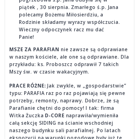
piątek , 30 sierpnia. Zmarłego ś.p. Jana
polecamy Bożemu Miłosierdziu, a
Rodzinie składamy wyrazy współczucia.
Wieczny odpoczynek racz mu dać
Panie!
MSZE ZA PARAFIAN
nie zawsze są odprawiane
w naszym kościele, ale one są odprawiane. Dla
przykładu: ks. Proboszcz odprawił 7 takich
Mszy św. w czasie wakacyjnym.
PRACE RÓŻNE:
Jak zwykle, w „gospodarstwie”
typu: PARAFIA raz po raz pojawiają się pewne
potrzeby, remonty, naprawy. Dobrze, że są
Parafianie chętni do pomocy! I tak: firma
Witka Żuczka
D-CORE
naprawiła/wymieniła
całą sekcję SIDING na ścianie wschodniej
naszego budynku sali parafialnej. Po latach
ekspozycji na warunki pogodowe były już te