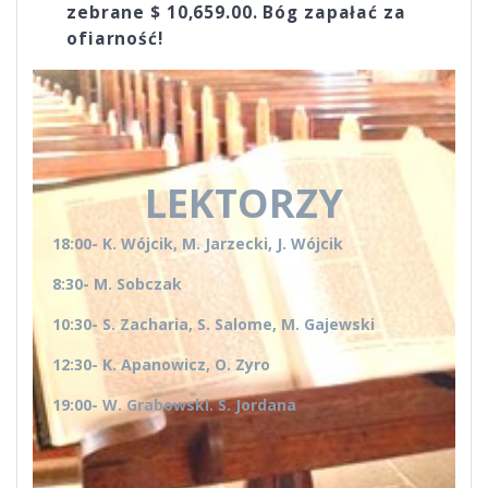
zebrane $ 10,659.00. Bóg zapałać za
ofiarność!
LEKTORZY
18:00- K. Wójcik, M. Jarzecki, J. Wójcik
8:30- M. Sobczak
10:30- S. Zacharia, S. Salome, M. Gajewski
12:30- K. Apanowicz, O. Zyro
19:00- W. Grabowski. S. Jordana