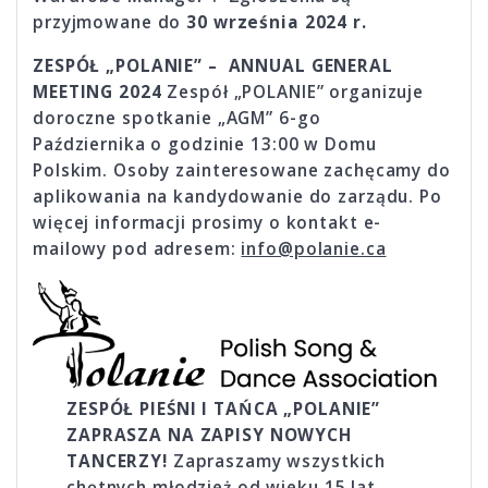
przyjmowane do
30 września
2024 r.
ZESPÓŁ „POLANIE” – ANNUAL GENERAL
MEETING 2024
Zespół „POLANIE” organizuje
doroczne spotkanie „AGM” 6-go
Października o godzinie 13:00 w Domu
Polskim. Osoby zainteresowane zachęcamy do
aplikowania na kandydowanie do zarządu. Po
więcej informacji prosimy o kontakt e-
mailowy pod adresem:
info@polanie.ca
ZESPÓŁ PIEŚNI I TAŃCA „POLANIE”
ZAPRASZA NA ZAPISY NOWYCH
TANCERZY!
Zapraszamy wszystkich
chętnych młodzież od wieku 15 lat