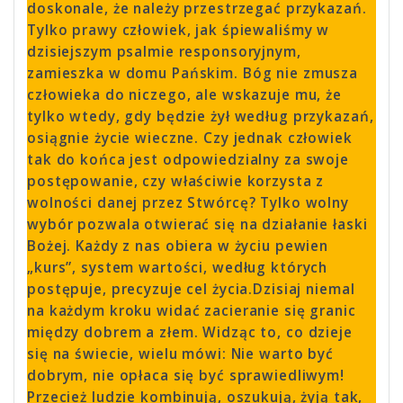
doskonale, że należy przestrzegać przykazań.
Tylko prawy człowiek, jak śpiewaliśmy w
dzisiejszym psalmie responsoryjnym,
zamieszka w domu Pańskim. Bóg nie zmusza
człowieka do niczego, ale wskazuje mu, że
tylko wtedy, gdy będzie żył według przykazań,
osiągnie życie wieczne. Czy jednak człowiek
tak do końca jest odpowiedzialny za swoje
postępowanie, czy właściwie korzysta z
wolności danej przez Stwórcę? Tylko wolny
wybór pozwala otwierać się na działanie łaski
Bożej. Każdy z nas obiera w życiu pewien
„kurs”, system wartości, według których
postępuje, precyzuje cel życia.Dzisiaj niemal
na każdym kroku widać zacieranie się granic
między dobrem a złem. Widząc to, co dzieje
się na świecie, wielu mówi: Nie warto być
dobrym, nie opłaca się być sprawiedliwym!
Przecież ludzie kombinują, oszukują, żyją tak,