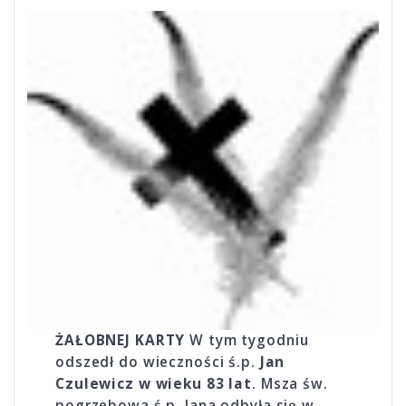
ŻAŁOBNEJ KARTY
W tym tygodniu
odszedł do wieczności ś.p.
Jan
Czulewicz w wieku 83 lat
. Msza św.
pogrzebowa ś.p. Jana odbyła się w