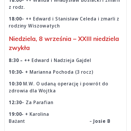
18:00
– ++ Wanda i Władysław Bosiacki i zmarli
z rodz.
18:00
– ++ Edward i Stanisław Celeda i zmarli z
rodziny Wiszowatych
Niedziela,
8 września – XXIII niedziela
zwykła
8:30 – ++
Edward i Nadzieja Gajdel
10:30- +
Marianna Pochoda (3 rocz)
10:30
M.W. O udaną operację i powrót do
zdrowia dla Wojtka
12:30
– Za Parafian
19:00- +
Karolina
Bażant –
Josie B