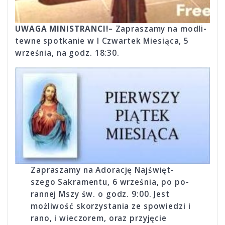
UWAGA MINISTRANCI!
– Zapraszamy na modli­
tewne spot­kanie w I Czwartek Miesiąca, 5
września, na godz. 18:30.
Zapraszamy na Ado­rację Naj­święt­­
szego Sakra­men­tu, 6 września, po po­
rannej Mszy św. o godz. 9:00. Jest
możliwość sko­rzys­tania ze spowiedzi i
rano, i wieczorem, oraz przyjęcie