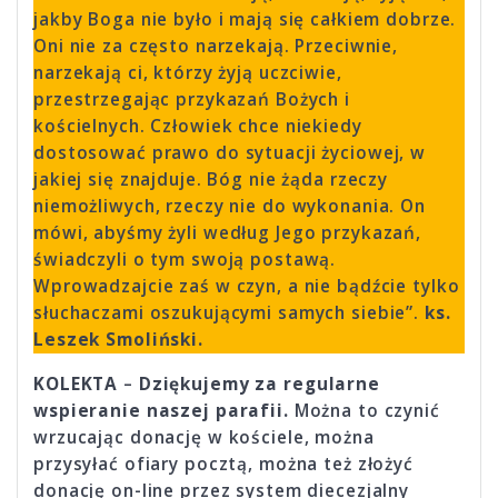
jakby Boga nie było i mają się całkiem dobrze.
Oni nie za często narzekają. Przeciwnie,
narzekają ci, którzy żyją uczciwie,
przestrzegając przykazań Bożych i
kościelnych. Człowiek chce niekiedy
dostosować prawo do sytuacji życiowej, w
jakiej się znajduje. Bóg nie żąda rzeczy
niemożliwych, rzeczy nie do wykonania. On
mówi, abyśmy żyli według Jego przykazań,
świadczyli o tym swoją postawą.
Wprowadzajcie zaś w czyn, a nie bądźcie tylko
słuchaczami oszukującymi samych siebie”.
ks.
Leszek Smoliński.
KOLEKTA
–
Dziękujemy za regularne
wspieranie naszej parafii.
Można to czynić
wrzucając donację w kościele, można
przysyłać ofiary pocztą, można też złożyć
donację on-line przez system diecezjalny