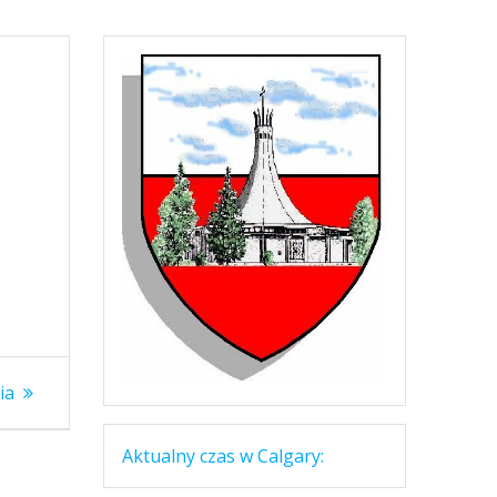
ny
ia
Aktualny czas w Calgary: