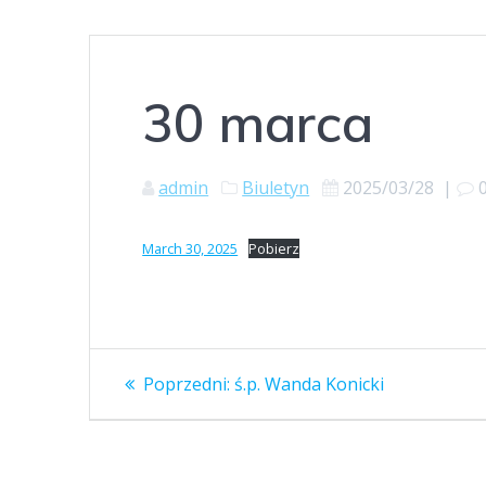
30 marca
admin
Biuletyn
2025/03/28
|
March 30, 2025
Pobierz
Nawigacja
Poprzedni
Poprzedni:
ś.p. Wanda Konicki
wpis:
wpisu