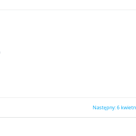
0
Następ
Następny:
6 kwietn
wpis: