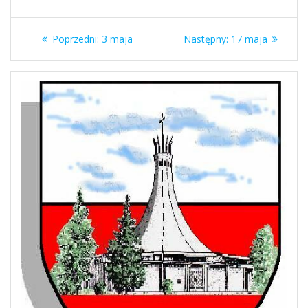
Nawigacja
Poprzedni
Następny
Poprzedni:
3 maja
Następny:
17 maja
wpisu
wpis:
wpis: