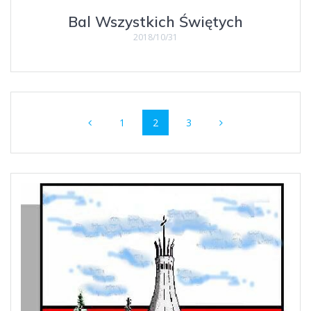
Bal Wszystkich Świętych
2018/10/31
Nawigacja
Strona
Strona
Strona
1
2
3
wpisów