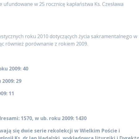
że ufundowane w 25 rocznicę kapłaństwa Ks. Czesława
ystycznych roku 2010 dotyczących życia sakramentalnego w
jąc również porównanie z rokiem 2009.
oku 2009: 40
 2009: 29
09: 11
resami: 1570, w ub. roku 2009: 1430
ają się dwie serie rekolekcji w Wielkim Poście i
osił Ks. dr Jan Hadalski, wykładowca liturgiki i Dyrekt