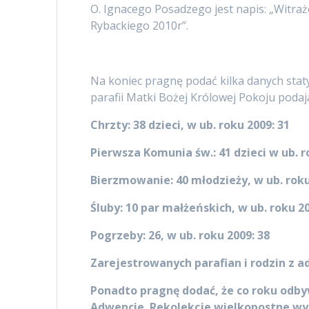
O. Ignacego Posadzego jest napis: „Witra
Rybackiego 2010r”.
Na koniec pragnę podać kilka danych stat
parafii Matki Bożej Królowej Pokoju poda
Chrzty: 38 dzieci, w ub. roku 2009: 31
Pierwsza Komunia św.: 41 dzieci w ub. r
Bierzmowanie: 40 młodzieży, w ub. roku
Śluby: 10 par małżeńskich, w ub. roku 20
Pogrzeby: 26, w ub. roku 2009: 38
Zarejestrowanych parafian i rodzin z ad
Ponadto pragnę dodać, że co roku odbyw
Adwencie. Rekolekcje wielkopostne wygł