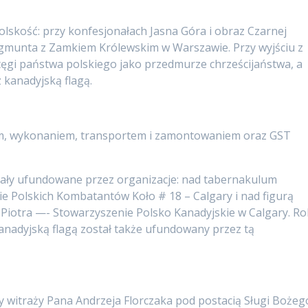
lskość: przy konfesjonałach Jasna Góra i obraz Czarnej
gmunta z Zamkiem Królewskim w Warszawie. Przy wyjściu z
tęgi państwa polskiego jako przedmurze chrześcijaństwa, a
 kanadyjską flagą.
tem, wykonaniem, transportem i zamontowaniem oraz GST
tały ufundowane przez organizacje: nad tabernakulum
 Polskich Kombatantów Koło # 18 – Calgary i nad figurą
Piotra —- Stowarzyszenie Polsko Kanadyjskie w Calgary. Ro
anadyjską flagą został także ufundowany przez tą
y witraży Pana Andrzeja Florczaka pod postacią Sługi Bożeg