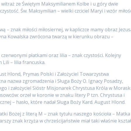
ny witraż ze Świętym Maksymilianem Kolbe i u góry dwie
ystość. Św. Maksymilian – wielki czciciel Maryi i wzór miłoś
ową – znak miłości miłosiernej, w kapliczce mamy obraz Jezus
styna Kowalska zwrócona twarzą w kierunku obrazu –
 czerwonymi płatkami oraz lilia – znak czystości. Kolejny
Lili – lilia francuska.
ust Hlond, Prymas Polski i Założyciel Towarzystwa
a nazwa zgromadzenia i Sługa Boży O. Ignacy Posadzy,
o i założyciel Sióstr Misjonarek Chrystusa Króla w Morask
sowców: orzeł w koronie w znaku litery P tzn. Chrystusa i
cznej – hasło, które nadał Sługa Boży Kard. August Hlond.
ki Bożej z literą M – znak tytułu naszego kościoła – Matka
szy znak krzyża w chrześcijaństwie miał taki właśnie kształ