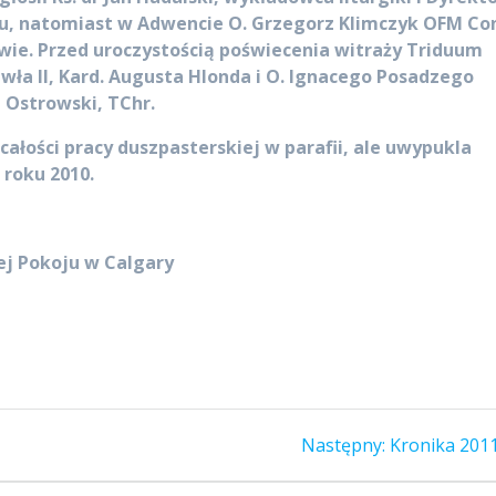
, natomiast w Adwencie O. Grzegorz Klimczyk OFM Con
e. Przed uroczystością poświecenia witraży Triduum
awła II, Kard. Augusta Hlonda i O. Ignacego Posadzego
 Ostrowski, TChr.
ałości pracy duszpasterskiej w parafii, ale uwypukla
roku 2010.
wej Pokoju w Calgary
Następny
Następny:
Kronika 2011
wpis: