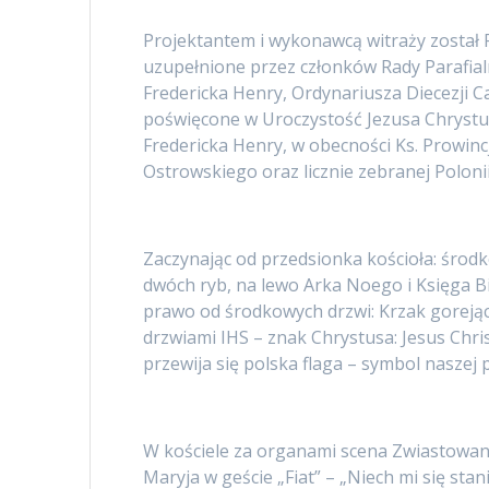
Projektantem i wykonawcą witraży został 
uzupełnione przez członków Rady Parafial
Fredericka Henry, Ordynariusza Diecezji Ca
poświęcone w Uroczystość Jezusa Chrystus
Fredericka Henry, w obecności Ks. Prowin
Ostrowskiego oraz licznie zebranej Polonii
Zaczynając od przedsionka kościoła: środk
dwóch ryb, na lewo Arka Noego i Księga Bi
prawo od środkowych drzwi: Krzak gorejący
drzwiami IHS – znak Chrystusa: Jesus Chris
przewija się polska flaga – symbol naszej 
W kościele za organami scena Zwiastowania 
Maryja w geście „Fiat” – „Niech mi się st