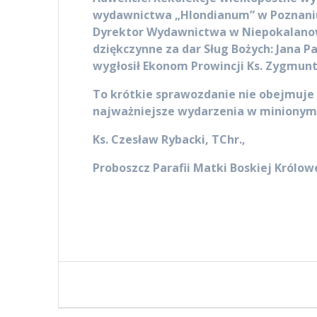
wydawnictwa „Hlondianum” w Poznaniu
Dyrektor Wydawnictwa w Niepokalanowi
dziękczynne za dar Sług Bożych: Jana P
wygłosił Ekonom Prowincji Ks. Zygmunt
To krótkie sprawozdanie nie obejmuje c
najważniejsze wydarzenia w minionym 
Ks. Czesław Rybacki, TChr.,
Proboszcz Parafii Matki Boskiej Królo
Nawigacja
wpisu