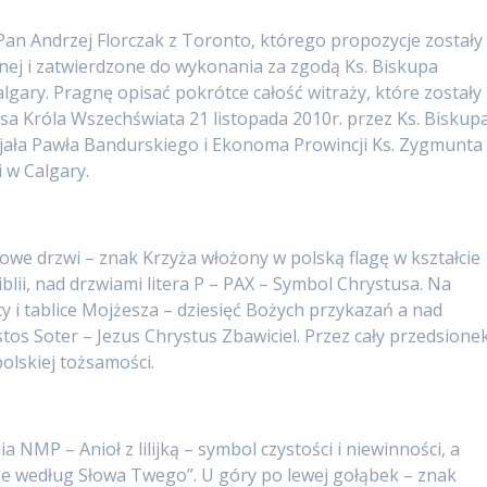
Pan Andrzej Florczak z Toronto, którego propozycje zostały
nej i zatwierdzone do wykonania za zgodą Ks. Biskupa
lgary. Pragnę opisać pokrótce całość witraży, które zostały
a Króla Wszechświata 21 listopada 2010r. przez Ks. Biskup
cjała Pawła Bandurskiego i Ekonoma Prowincji Ks. Zygmunta
 w Calgary.
owe drzwi – znak Krzyża włożony w polską flagę w kształcie
blii, nad drzwiami litera P – PAX – Symbol Chrystusa. Na
 i tablice Mojżesza – dziesięć Bożych przykazań a nad
tos Soter – Jezus Chrystus Zbawiciel. Przez cały przedsione
polskiej tożsamości.
NMP – Anioł z lilijką – symbol czystości i niewinności, a
anie według Słowa Twego”. U góry po lewej gołąbek – znak