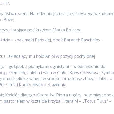
aria”.
ijaństwa, scena Narodzenia Jezusa: Józef i Maryja w zadumi
i Bożej.
rzyżu i stojąca pod krzyżem Matka Bolesna.
oździe – znak męki Pańskiej, obok Baranek Paschalny –
s i składający mu hołd Anioł w pozycji pochylonej.
o – gołąbek z płomykami ognistymi – w odniesieniu do
cą przemianę chleba i wina w Ciało i Krew Chrystusa. Symbo
rona i kielich z winem w środku, oraz kłosy zboża i chleb, u
czątek i Koniec historii zbawienia.
ę Kościół, dlatego Klucze św. Piotra u góry, natomiast obok
m pastorałem w kształcie krzyża i litera M – „Totus Tuus” –