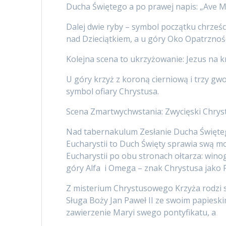
Ducha Świętego a po prawej napis: „Ave M
Dalej dwie ryby – symbol początku chrześc
nad Dzieciątkiem, a u góry Oko Opatrznośc
Kolejna scena to ukrzyżowanie: Jezus na k
U góry krzyż z koroną cierniową i trzy gw
symbol ofiary Chrystusa.
Scena Zmartwychwstania: Zwycięski Chrystu
Nad tabernakulum Zesłanie Ducha Święteg
Eucharystii to Duch Święty sprawia swą mo
Eucharystii po obu stronach ołtarza: winog
góry Alfa i Omega – znak Chrystusa jako Po
Z misterium Chrystusowego Krzyża rodzi si
Sługa Boży Jan Paweł II ze swoim papieski
zawierzenie Maryi swego pontyfikatu, a