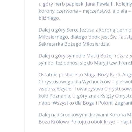
u góry herb papieski Jana Pawła II. Kolej
korony: czerwona – męczeństwo, a biała – cz
bliźniego.
Dalej u góry Serce Jezusa z koroną cierni
Miłosiernego, dlatego obok jest Św. Fau
Sekretarka Bożego Miłosierdzia.
Dalej u góry symbole Matki Bożej: róża z 5
symbol też odnosi się do Maryji tzw. French 
Ostatnie postacie to Sługa Boży Kard. Aug
Chrystusowego dla Wychodźców – pierwotn
współzałożyciel Towarzystwa Chrystusoweg
koło Poznania. U góry znak Księży Chrystu
napis: Wszystko dla Boga i Polonii Zagrani
Dalej nad środkowymi drzwiami Korona Mat
Boża Królowa Pokoju a obok krzyż – najstar