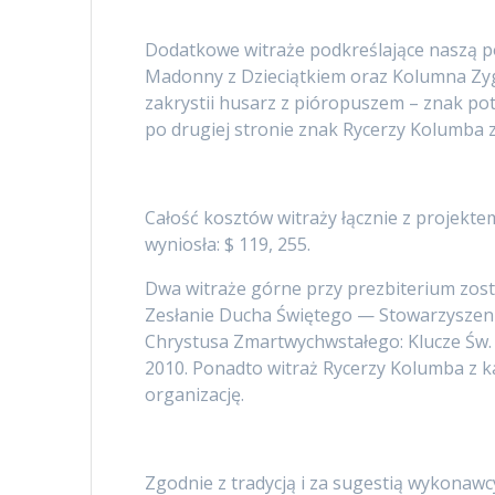
Dodatkowe witraże podkreślające naszą po
Madonny z Dzieciątkiem oraz Kolumna Zy
zakrystii husarz z pióropuszem – znak po
po drugiej stronie znak Rycerzy Kolumba z
Całość kosztów witraży łącznie z projek
wyniosła: $ 119, 255.
Dwa witraże górne przy prezbiterium zos
Zesłanie Ducha Świętego — Stowarzyszenie
Chrystusa Zmartwychwstałego: Klucze Św. 
2010. Ponadto witraż Rycerzy Kolumba z k
organizację.
Zgodnie z tradycją i za sugestią wykonawc