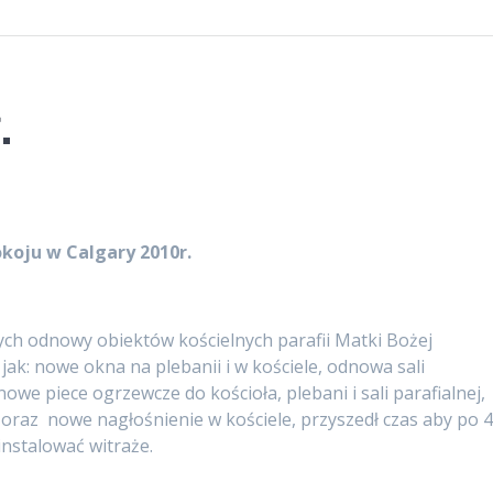
.
okoju w Calgary 2010r.
ych odnowy obiektów kościelnych parafii Matki Bożej
jak: nowe okna na plebanii i w kościele, odnowa sali
we piece ogrzewcze do kościoła, plebani i sali parafialnej,
i oraz nowe nagłośnienie w kościele, przyszedł czas aby po 
instalować witraże.