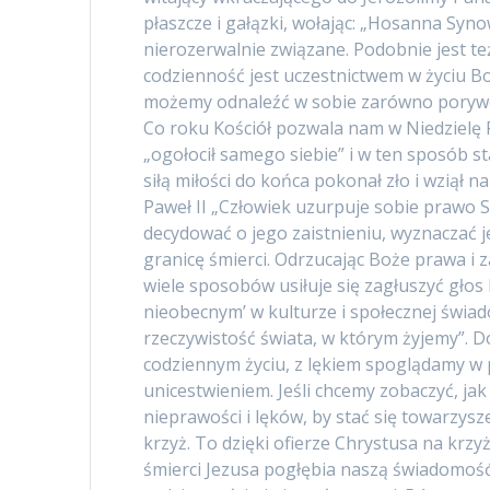
płaszcze i gałązki, wołając: „Hosanna Syn
nierozerwalnie związane. Podobnie jest te
codzienność jest uczestnictwem w życiu B
możemy odnaleźć w sobie zarówno porywcz
Co roku Kościół pozwala nam w Niedzielę 
„ogołocił samego siebie” i w ten sposób 
siłą miłości do końca pokonał zło i wziął n
Paweł II „Człowiek uzurpuje sobie prawo S
decydować o jego zaistnieniu, wyznaczać j
granicę śmierci. Odrzucając Boże prawa i 
wiele sposobów usiłuje się zagłuszyć głos
nieobecnym’ w kulturze i społecznej świad
rzeczywistość świata, w którym żyjemy”. 
codziennym życiu, z lękiem spoglądamy w p
unicestwieniem. Jeśli chcemy zobaczyć, jak
nieprawości i lęków, by stać się towarzys
krzyż. To dzięki ofierze Chrystusa na krzy
śmierci Jezusa pogłębia naszą świadomość,