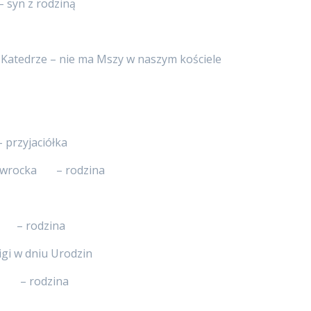
– syn z rodziną
 Katedrze – nie ma Mszy w naszym kościele
rzyjaciółka
 Nawrocka – rodzina
i – rodzina
igi w dniu Urodzin
a – rodzina