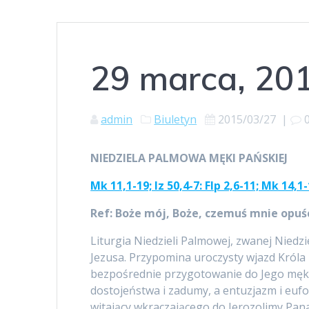
29 marca, 20
admin
Biuletyn
2015/03/27
|
NIEDZIELA PALMOWA MĘKI PAŃSKIEJ
Mk 11,1-19; Iz 50,4-7: Flp 2,6-11; Mk 14,1
Ref: Boże mój, Boże, czemuś mnie opuśc
Liturgia Niedzieli Palmowej, zwanej Niedz
Jezusa. Przypomina uroczysty wjazd Króla 
bezpośrednie przygotowanie do Jego męki i 
dostojeństwa i zadumy, a entuzjazm i eufo
witający wkraczającego do Jerozolimy Pa