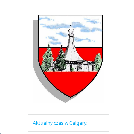
a
Aktualny czas w Calgary:
ę