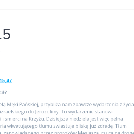
15
0
-15,47
ił?
ielą Męki Pańskiej, przybliża nam zbawcze wydarzenia z życi
izraelskiego do Jerozolimy. To wydarzenie stanowi
śmierci na Krzyżu. Dzisiejsza niedziela jest więc pełna
ria wiwatującego tłumu zwiastuje bliską już zdradę. Tłum
na, zapowiadanego przez proroków Mesjasza, rzuca na drog