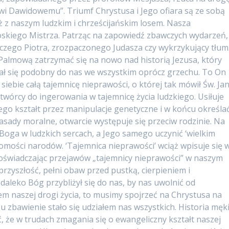
owi Dawidowemu”. Triumf Chrystusa i Jego ofiara są ze sobą
ż z naszym ludzkim i chrześcijańskim losem. Nasza
oskiego Mistrza. Patrząc na zapowiedź zbawczych wydarzeń,
ego Piotra, zrozpaczonego Judasza czy wykrzykujący tłum
Palmową zatrzymać się na nowo nad historią Jezusa, który
stał się podobny do nas we wszystkim oprócz grzechu. To On
a siebie całą tajemnicę nieprawości, o której tak mówił Św. Ja
twórcy do ingerowania w tajemnicę życia ludzkiego. Usiłuje
ego kształt przez manipulacje genetyczne i w końcu określa
zasady moralne, otwarcie występuje się przeciw rodzinie. Na
 Boga w ludzkich sercach, a Jego samego uczynić ‘wielkim
omości narodów. ‘Tajemnica nieprawości’ wciąż wpisuje się 
Doświadczając przejawów „tajemnicy nieprawości” w naszym
rzyszłość, pełni obaw przed pustką, cierpieniem i
 daleko Bóg przybliżył się do nas, by nas uwolnić od
zem naszej drogi życia, to musimy spojrzeć na Chrystusa na
żu zbawienie stało się udziałem nas wszystkich. Historia męki
 że w trudach zmagania się o ewangeliczny kształt naszej