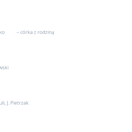
renko – córka z rodziną
wski
i, J. Pietrzak