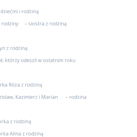
ziećmi i rodziną
z rodziny – siostra z rodziną
n z rodziną
ół, którzy odeszli w ostatnim roku
rka Róża z rodziną
dzisław, Kazimierz i Marian – rodzina
ka z rodziną
ka Alina z rodziną