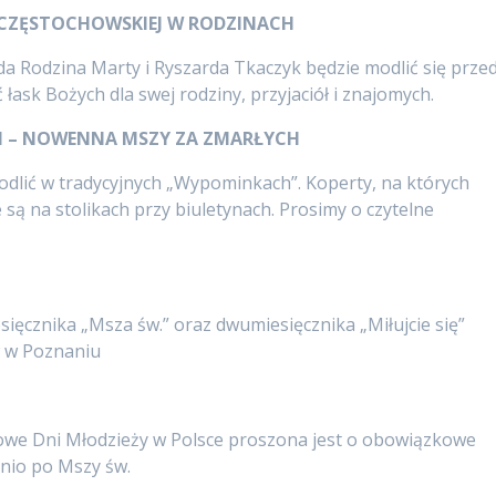
 CZĘSTOCHOWSKIEJ W RODZINACH
ada Rodzina Marty i Ryszarda Tkaczyk będzie modlić się prze
ask Bożych dla swej rodziny, przyjaciół i znajomych.
I – NOWENNA MSZY ZA ZMARŁYCH
modlić w tradycyjnych „Wypominkach”. Koperty, na których
ą na stolikach przy biuletynach. Prosimy o czytelne
sięcznika „Msza św.” oraz dwumiesięcznika „Miłujcie się”
 w Poznaniu
towe Dni Młodzieży w Polsce proszona jest o obowiązkowe
nio po Mszy św.