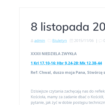
8 listopada 2
admin
Biuletyn
2015/11/06
|
XXXII NIEDZIELA ZWYKŁA
1 Krl 17,10-16; Hbr 9,24-28; Mk 12,38-44
Ref
: Chwal, duszo moja Pana, Stwórcę 
Dzisiejsze czytania zachęcają nas do ref
Kościoła, mamy za zadanie dbać o Kościół, 
pytanie, jak żyć w dobie postępu technicz