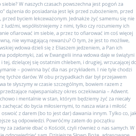
go siebie? W naszych czasach powszechna jest pogoń za
” dążenia do posiadania jest lęk przed zubożeniem, przed
ą, przed byciem lekceważonym. Jednakże żyć samemu się nie
 z ludźmi, współistniejemy z nimi, tylko czy rozumiemy ich
nie ofiarować im siebie, a przez to ofiarować im coś więcej
owną, nie wymagającą rewanżu? O tym, że jest to możliwe,
skiej wdowa dzieli się z Eliaszem jedzeniem, a Pan ich
 podpłomyki, zaś w Ewangelii inna wdowa daje w świątyni
tej, dzielącej się ostatnim chlebem, i drugiej, wrzucającej d
zymanie – powinna być dla nas przykładem. I nie tyle chodzi
czynę tychże darów. W obu przypadkach dar był przejawem
łowa te słyszymy w czasie szczególnym, bowiem razem z
 poprzedzające najwspanialszy okres oczekiwania – Adwent.
chowo i mentalnie w stan, którym będziemy żyć za niecały
n zachęcać do bycia miłosiernymi, to nasza wiara i miłość
oswoić z darem (bo to jest dar) dawania innym. Tylko co, jak
iejsze są odpowiedzi. Powróćmy zatem do początku
y za zadanie dbać o Kościół, czyli również o nas samych. W
bie odpowiedzieć sam. Dzisiejsze Słowo Boże, adresowane