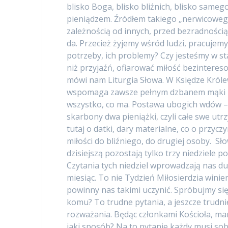
blisko Boga, blisko bliźnich, blisko same
pieniądzem. Źródłem takiego „nerwicowego
zależnością od innych, przed bezradności
da. Przecież żyjemy wśród ludzi, pracujemy
potrzeby, ich problemy? Czy jesteśmy w sta
niż przyjaźń, ofiarować miłość bezinteres
mówi nam Liturgia Słowa. W Księdze Królew
wspomaga zawsze pełnym dzbanem mąki na
wszystko, co ma. Postawa ubogich wdów – i 
skarbony dwa pieniążki, czyli całe swe utr
tutaj o datki, dary materialne, co o przy
miłości do bliźniego, do drugiej osoby. S
dzisiejszą pozostają tylko trzy niedziele
Czytania tych niedziel wprowadzają nas du
miesiąc. To nie Tydzień Miłosierdzia winie
powinny nas takimi uczynić. Spróbujmy się 
komu? To trudne pytania, a jeszcze trudn
rozważania. Będąc członkami Kościoła, mam
jaki sposób? Na to pytanie każdy musi so