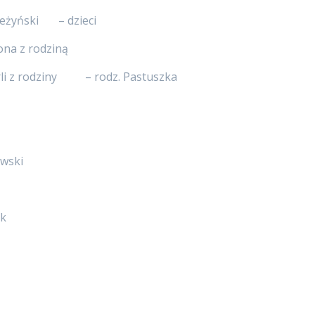
treżyński – dzieci
na z rodziną
arli z rodziny – rodz. Pastuszka
owski
ak