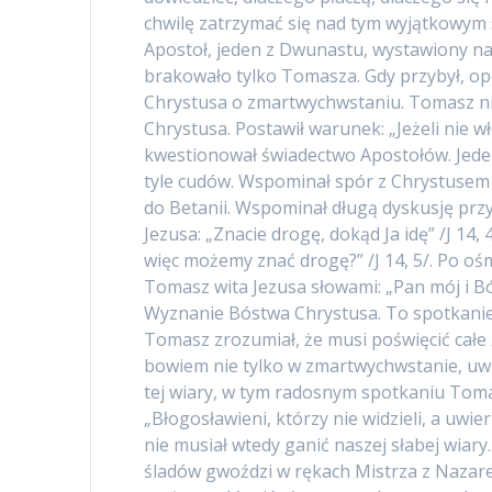
chwilę zatrzymać się nad tym wyjątkowy
Apostoł, jeden z Dwunastu, wystawiony na 
brakowało tylko Tomasza. Gdy przybył, o
Chrystusa o zmartwychwstaniu. Tomasz n
Chrystusa. Postawił warunek: „Jeżeli nie w
kwestionował świadectwo Apostołów. Jeden
tyle cudów. Wspominał spór z Chrystusem p
do Betanii. Wspominał długą dyskusję przy
Jezusa: „Znacie drogę, dokąd Ja idę” /J 14, 
więc możemy znać drogę?” /J 14, 5/. Po o
Tomasz wita Jezusa słowami: „Pan mój i Bó
Wyznanie Bóstwa Chrystusa. To spotkani
Tomasz zrozumiał, że musi poświęcić całe 
bowiem nie tylko w zmartwychwstanie, uwi
tej wiary, w tym radosnym spotkaniu Toma
„Błogosławieni, którzy nie widzieli, a uwi
nie musiał wtedy ganić naszej słabej wiar
śladów gwoździ w rękach Mistrza z Nazare