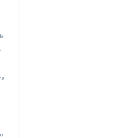
ia
w
ra
go