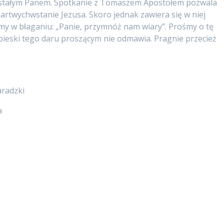
stałym Panem. Spotkanie z Tomaszem Apostołem pozwala
artwychwstanie Jezusa. Skoro jednak zawiera się w niej
jmy w błaganiu: „Panie, przymnóż nam wiary”. Prośmy o tę
niebieski tego daru proszącym nie odmawia. Pragnie przecież
aradzki
a