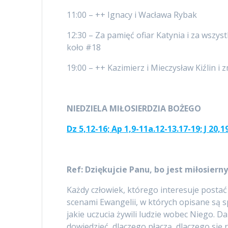
11:00 – ++ Ignacy i Wacława Rybak
12:30 – Za pamięć ofiar Katynia i za wsz
koło #18
19:00 – ++ Kazimierz i Mieczysław Kiźlin i z
NIEDZIELA MIŁOSIERDZIA BOŻEGO
Dz 5,12-16; Ap 1,9-11a.12-13.17-19; J 20,1
Ref:
Dziękujcie Panu, bo jest miłosiern
Każdy człowiek, którego interesuje postać
scenami Ewangelii, w których opisane są
jakie uczucia żywili ludzie wobec Niego. Da
dowiedzieć, dlaczego płaczą, dlaczego się 