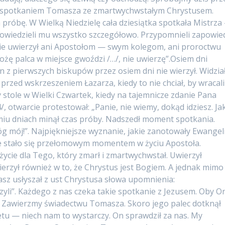
m spotkaniem Tomasza ze zmartwychwstałym Chrystusem.
próbę. W Wielką Niedzielę cała dziesiątka spotkała Mistrza
powiedzieli mu wszystko szczegółowo. Przypomnieli zapowie
ie uwierzył ani Apostołom — swym kolegom, ani proroctwu
łożę palca w miejsce gwoździ /…/, nie uwierzę”.Osiem dni
 z pierwszych biskupów przez osiem dni nie wierzył. Widzia
rzed wskrzeszeniem Łazarza, kiedy to nie chciał, by wracali
 stole w Wielki Czwartek, kiedy na tajemnicze zdanie Pana
4/, otwarcie protestował: „Panie, nie wiemy, dokąd idziesz. Ja
śmiu dniach minął czas próby. Nadszedł moment spotkania.
g mój!”. Najpiękniejsze wyznanie, jakie zanotowały Ewangeli
e stało się przełomowym momentem w życiu Apostoła.
życie dla Tego, który zmarł i zmartwychwstał. Uwierzył
erzył również w to, że Chrystus jest Bogiem. A jednak mimo
sz usłyszał z ust Chrystusa słowa upomnienia:
erzyli”. Każdego z nas czeka takie spotkanie z Jezusem. Oby O
y. Zawierzmy świadectwu Tomasza. Skoro jego palec dotknął
tu — niech nam to wystarczy. On sprawdził za nas. My