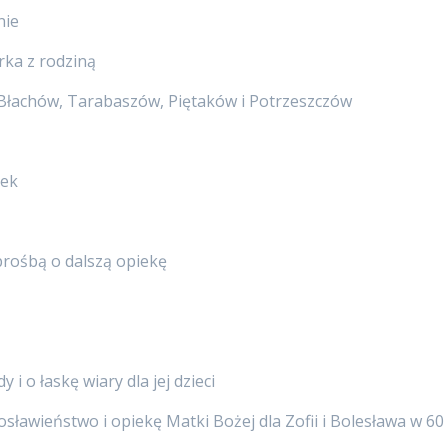
nie
a z rodziną
y Błachów, Tarabaszów, Piętaków i Potrzeszczów
rek
prośbą o dalszą opiekę
i o łaskę wiary dla jej dzieci
sławieństwo i opiekę Matki Bożej dla Zofii i Bolesława w 60