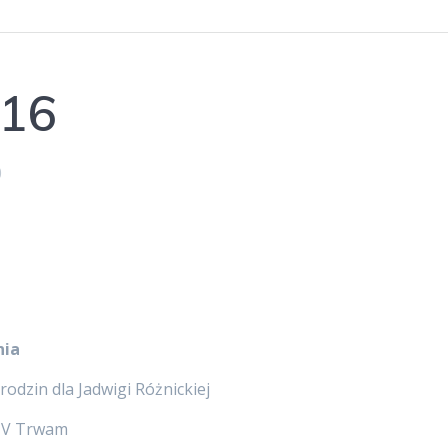
016
0
nia
odzin dla Jadwigi Różnickiej
i TV Trwam