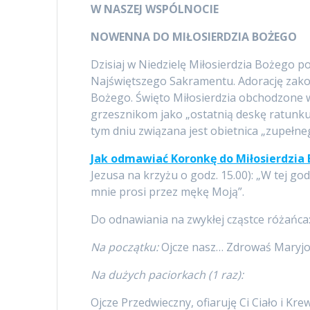
W NASZEJ WSPÓLNOCIE
NOWENNA DO MIŁOSIERDZIA BOŻEGO
Dzisiaj w Niedzielę Miłosierdzia Bożego p
Najświętszego Sakramentu. Adorację zako
Bożego. Święto Miłosierdzia obchodzone w
grzesznikom jako „ostatnią deskę ratunku
tym dniu związana jest obietnica „zupełne
Jak odmawiać Koronkę do Miłosierdzia
Jezusa na krzyżu o godz. 15.00): „W tej go
mnie prosi przez mękę Moją”.
Do odnawiania na zwykłej cząstce różańca
Na początku:
Ojcze nasz… Zdrowaś Maryjo
Na dużych paciorkach (1 raz):
Ojcze Przedwieczny, ofiaruję Ci Ciało i K