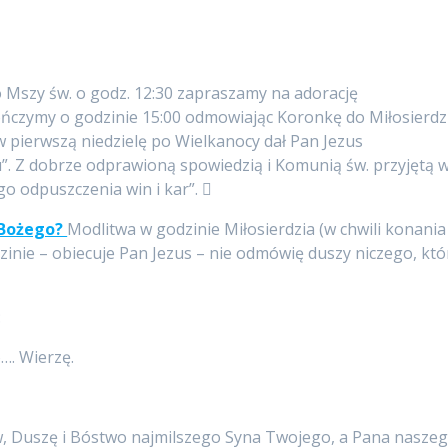
o Mszy św. o godz. 12:30 zapraszamy na adorację
ńczymy o godzinie 15:00 odmowiając Koronkę do Miłosierdz
 pierwszą niedzielę po Wielkanocy dał Pan Jezus
”. Z dobrze odprawioną spowiedzią i Komunią św. przyjętą 
go odpuszczenia win i kar”. 
 Bożego?
Modlitwa w godzinie Miłosierdzia (w chwili konania
dzinie – obiecuje Pan Jezus – nie odmówię duszy niczego, któ
:
…. Wierzę.
rew, Duszę i Bóstwo najmilszego Syna Twojego, a Pana nasze