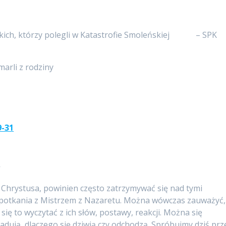
ystkich, którzy polegli w Katastrofie Smoleńskiej – SPK
marli z rodziny
9-31
y
 Chrystusa, powinien często zatrzymywać się nad tymi
 spotkania z Mistrzem z Nazaretu. Można wówczas zauważyć,
 się to wyczytać z ich słów, postawy, reakcji. Można się
radują, dlaczego się dziwią czy odchodzą. Spróbujmy dziś prz