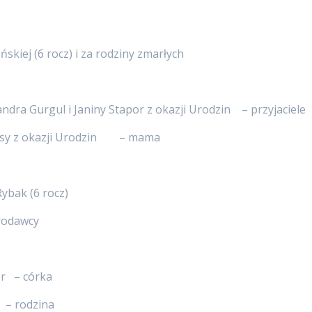
skiej (6 rocz) i za rodziny zmarłych
ndra Gurgul i Janiny Stapor z okazji Urodzin – przyjaciele
resy z okazji Urodzin – mama
Rybak (6 rocz)
arodawcy
or – córka
rodzina