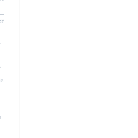
 —
dź
ł
k
e.
n