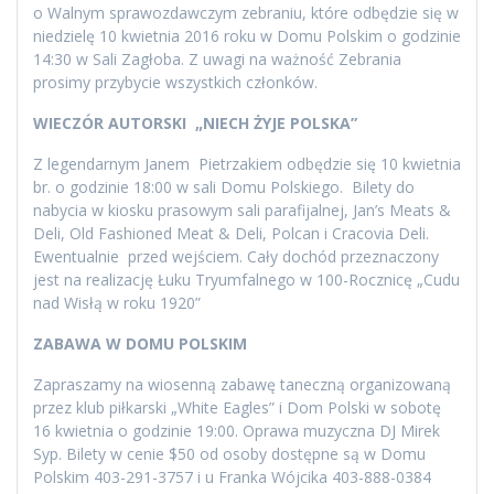
o Walnym sprawozdawczym zebraniu, które odbędzie się w
niedzielę 10 kwietnia 2016 roku w Domu Polskim o godzinie
14:30 w Sali Zagłoba. Z uwagi na ważność Zebrania
prosimy przybycie wszystkich członków.
WIECZÓR AUTORSKI „NIECH ŻYJE POLSKA”
Z legendarnym Janem Pietrzakiem odbędzie się 10 kwietnia
br. o godzinie 18:00 w sali Domu Polskiego. Bilety do
nabycia w kiosku prasowym sali parafijalnej, Jan’s Meats &
Deli, Old Fashioned Meat & Deli, Polcan i Cracovia Deli.
Ewentualnie przed wejściem. Cały dochód przeznaczony
jest na realizację Łuku Tryumfalnego w 100-Rocznicę „Cudu
nad Wisłą w roku 1920”
ZABAWA W DOMU POLSKIM
Zapraszamy na wiosenną zabawę taneczną organizowaną
przez klub piłkarski „White Eagles” i Dom Polski w sobotę
16 kwietnia o godzinie 19:00. Oprawa muzyczna DJ Mirek
Syp. Bilety w cenie $50 od osoby dostępne są w Domu
Polskim 403-291-3757 i u Franka Wójcika 403-888-0384