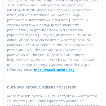
Źródło
, serdecznie zachęcają do włączania się w
KRUCJATĘ
MODLITWY-
w duchu wdzięczności za ogrom łask
udzielonych dziełu obrony życia człowieka w minionych 35
latach, ufni we Wszechmoc Trójjedynego Boga i
przemożne Wstawiennictwo Matki Bożej i proponują
wspólną modlitwę w następujących intencjach:
przebłagalnej: za grzechy przeciw życiu człowieka,
popełnione w naszej Ojczyźnie; dziękczynnej: za wielkie
dobro, jakiego doświadczyliśmy, a w szczególności za
uratowanie dzieci, ocalone sumienia matek i ojców oraz
przacowników służby zdrowia; za wprowadzenie
prawodawstwa chroniącego życie nienarodzonych;
błagalnej: o dalszy wzrost szacunku wobec życia człowieka
nienarodzonego, chorego, w podeszłym wieku. Więcej
informacji: email:
modlitwa@krucjata.org
.
DUCHOWA ADOPCJA DZIECKA POCZĘTEGO
Jak co roku tak i w tym, 2016 w Uroczystość Zwiastowania
Najświętszej Marii Panny zapraszamy parafian do
Duchowej Adopcji. W poniedziałek 4 kwietnia podczas Mszy