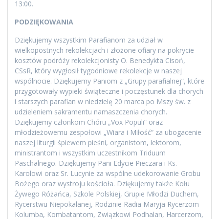
13:00.
PODZIĘKOWANIA
Dziękujemy wszystkim Parafianom za udział w
wielkopostnych rekolekcjach i złożone ofiary na pokrycie
kosztów podróży rekolekcjonisty O. Benedykta Cisoń,
CSsR, który wygłosił tygodniowe rekolekcje w naszej
wspólnocie. Dziękujemy Paniom z „Grupy parafialnej”, które
przygotowały wypieki świąteczne i poczęstunek dla chorych
i starszych parafian w niedzielę 20 marca po Mszy św. z
udzieleniem sakramentu namaszczenia chorych.
Dziękujemy członkom Chóru „Vox Populi” oraz
młodzieżowemu zespołowi „Wiara i Miłość” za ubogacenie
naszej liturgii śpiewem pieśni, organistom, lektorom,
ministrantom i wszystkim uczestnikom Triduum
Paschalnego. Dziękujemy Pani Edycie Pieczara i Ks.
Karolowi oraz Sr. Lucynie za wspólne udekorowanie Grobu
Bożego oraz wystroju kościoła. Dziękujemy także Kołu
Żywego Różańca, Szkole Polskiej, Grupie Młodzi Duchem,
Rycerstwu Niepokalanej, Rodzinie Radia Maryja Rycerzom
Kolumba, Kombatantom, Związkowi Podhalan, Harcerzom,