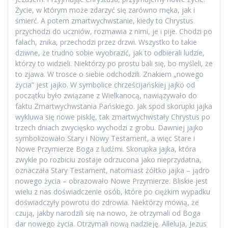
Życie, w którym może zdarzyć się zarówno męka, jak i
śmierć. A potem zmartwychwstanie, kiedy to Chrystus
przychodzi do uczniów, rozmawia z nimi, je i pije. Chodzi po
falach, znika, przechodzi przez drzwi. Wszystko to takie
dziwne, że trudno sobie wyobrazić, jak to odbierali ludzie,
którzy to widzieli. Niektórzy po prostu bali się, bo myśleli, że
to zjawa. W trosce o siebie odchodzili. Znakiem „nowego
życia” jest jajko. W symbolice chrześcijańskiej jajko od
początku było związane z Wielkanocą, nawiązywało do
faktu Zmartwychwstania Pańskiego. Jak spod skorupki jajka
wykluwa się nowe pisklę, tak zmartwychwstały Chrystus po
trzech dniach zwycięsko wychodzi z grobu. Dawniej jajko
symbolizowało Stary i Nowy Testament, a więc Stare i
Nowe Przymierze Boga z ludźmi. Skorupka jajka, która
zwykle po rozbiciu zostaje odrzucona jako nieprzydatna,
oznaczała Stary Testament, natomiast żółtko jajka – jądro
nowego życia – obrazowało Nowe Przymierze. Bliskie jest
wielu z nas doświadczenie osób, które po ciężkim wypadku
doświadczyły powrotu do zdrowia. Niektórzy mówią, że
czują, jakby narodzili się na nowo, że otrzymali od Boga
dar nowego życia. Otrzymali nową nadzieję. Alleluja, Jezus