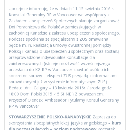
Uprzejmie informuję, że w dniach 11-15 kwietnia 2016 r.
Konsulat Generalny RP w Vancouver we współpracy z
Zakładem Ubezpieczeń Społecznych planuje zorganizować
Dni Poradnictwa dla Polaków zamieszkujących w
zachodniej Kanadzie z zakresu ubezpieczenia społecznego.
Podczas spotkania ze specjalistami z ZUS omawiana
będzie m. in. Realizacja umowy dwustronnej pomiędzy
Polską i Kanadą o ubezpieczeniu społecznym oraz zostaną
przeprowadzone indywidualne konsultacje dla
zainteresowanych (istnieje możliwość wcześniejszego
przesłania do KG RP w Vancouver zapytań osób o ich
konkretne sprawy – eksperci ZUS przyjadą z informacjami
sprawdzonymi już w systemie informatycznym ZUS).
Bedąto dni: Calgary – 13 kwietnia 2016r. ( sroda godz:
18:00 Dom Polski 3015 -15 St NE ) Z poważaniem,
Krzysztof Olendzki Ambasador Tytularny Konsul Generalny
RP w Vancouver
STOWARZYSZENIE POLSKO-KANADYJSKIE
Zaprasza do
skorzystania z bezpłatnych lekcji języka angielskiego –
kurs
dla początkujących – poziom podstawowy
.Początek