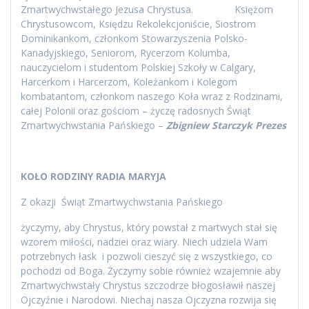
Zmartwychwstałego Jezusa Chrystusa. Księżom
Chrystusowcom, Księdzu Rekolekcjoniście, Siostrom
Dominikankom, członkom Stowarzyszenia Polsko-
Kanadyjskiego, Seniorom, Rycerzom Kolumba,
nauczycielom i studentom Polskiej Szkoły w Calgary,
Harcerkom i Harcerzom, Koleżankom i Kolegom
kombatantom, członkom naszego Koła wraz z Rodzinami,
całej Polonii oraz gościom – życzę radosnych Świąt
Zmartwychwstania Pańskiego –
Zbigniew Starczyk Prezes
KOŁO RODZINY RADIA MARYJA
Z okazji Świąt Zmartwychwstania Pańskiego
życzymy, aby Chrystus, który powstał z martwych stał się
wzorem miłości, nadziei oraz wiary. Niech udziela Wam
potrzebnych łask i pozwoli cieszyć się z wszystkiego, co
pochodzi od Boga. Życzymy sobie również wzajemnie aby
Zmartwychwstały Chrystus szczodrze błogosławił naszej
Ojczyźnie i Narodowi. Niechaj nasza Ojczyzna rozwija się