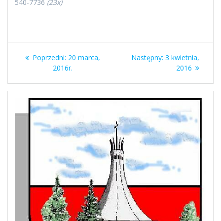
540-7736
(23x)
Nawigacja
Poprzedni
Następny
Poprzedni:
20 marca,
Następny:
3 kwietnia,
wpisu
wpis:
wpis:
2016r.
2016