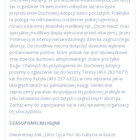
św. o godzinie 19 wieczorem odbędzie się uroczyste
przyrzeczenie Duchowej Adopcji dzieci poczętych. Praktyka
ta polega na odmawianiu codziennie jednej tajemnicy
różańca lub innej dowolnej modlitwy np: „Ojcze Nasz” oraz
specjalnej modlitwy-(będą wyłożone przed ołtarzem), przez
9 miesięcy w intencji nienarodzonego dziecka zagrożonego
aborcją. Do modlitwy można dołączyć dowolnie wybrane
postanowienie postne, które jednak nie jest obowiązkowe.
Imię dziecka duchowo adoptowanego znane jest tylko
Bogu. Chętnych do przystąpienia do Duchowej Adopcji
prosimy o zgłaszanie się do Siostry Teresy (403-282-5077)
lub Bożeny Kutyła (403-257-6322) w celu wpisania jak w
ubiegłych latach do pamiątkowej księgi. Serdecznie
zapraszamy parafian do podjęcia tej pobożnej praktyki w
celu ratowania dzieci poczętych i zagrożonych aborcjią.
Zachęcamy do zapisywania się w celu sprawnej organizacji
tej uroczystości.
CZASOPISMO RELIGIJNE
Dwumiesięcznik „Głos Ojca Pio” do nabycia w biurze