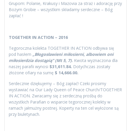
Grupom: Polanie, Krakusy i Mazovia za straż i adorację przy
Bożym Grobie – wszystkim składamy serdeczne – Bóg
zapłać !
TOGETHER IN ACTION – 2016
Tegoroczna kolekta TOGETHER IN ACTION odbywa się
pod hasłem
„Błogosławieni miłosierni, albowiem oni
miłosierdzia dostąpią” (Mt 5, 7)
.
Kwota wyznaczona dla
naszej parafii wynosi
$31,611.84.
Dotychczas zostały
złożone ofiary na sumę
$ 14,666.00.
Serdecznie dziękujemy – Bóg zapłać! Czeki prosimy
wystawiać na Our Lady Queen of Peace Church/TOGETHER
IN ACTION. Zwracamy się z serdeczną prośbą do
wszystkich Parafian o wsparcie tegorocznej kolekty w
ramach jałmużny postnej. Koperty na ten cel wyłożone są
przy biuletynach.