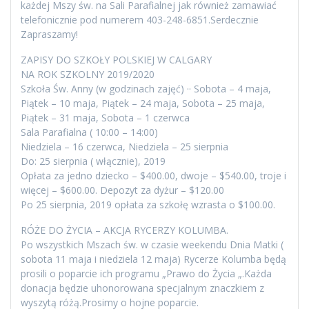
każdej Mszy św. na Sali Parafialnej jak również zamawiać
telefonicznie pod numerem 403-248-6851.Serdecznie
Zapraszamy!
ZAPISY DO SZKOŁY POLSKIEJ W CALGARY
NA ROK SZKOLNY 2019/2020
Szkoła Św. Anny (w godzinach zajęć) ·· Sobota – 4 maja,
Piątek – 10 maja, Piątek – 24 maja, Sobota – 25 maja,
Piątek – 31 maja, Sobota – 1 czerwca
Sala Parafialna ( 10:00 – 14:00)
Niedziela – 16 czerwca, Niedziela – 25 sierpnia
Do: 25 sierpnia ( włącznie), 2019
Opłata za jedno dziecko – $400.00, dwoje – $540.00, troje i
więcej – $600.00. Depozyt za dyżur – $120.00
Po 25 sierpnia, 2019 opłata za szkołę wzrasta o $100.00.
RÓŻE DO ŻYCIA – AKCJA RYCERZY KOLUMBA.
Po wszystkich Mszach św. w czasie weekendu Dnia Matki (
sobota 11 maja i niedziela 12 maja) Rycerze Kolumba będą
prosili o poparcie ich programu „Prawo do Życia „.Każda
donacja będzie uhonorowana specjalnym znaczkiem z
wyszytą różą.Prosimy o hojne poparcie.