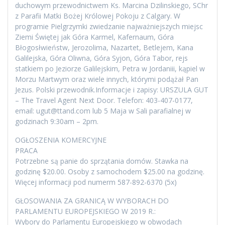
duchowym przewodnictwem Ks. Marcina Dzilinskiego, SChr
z Parafii Matki Bożej Królowej Pokoju z Calgary. W
programie Pielgrzymki zwiedzanie najważniejszych miejsc
Ziemi Świętej jak Góra Karmel, Kafernaum, Góra
Błogosłwieństw, Jerozolima, Nazartet, Betlejem, Kana
Galilejska, Góra Oliwna, Góra Syjon, Góra Tabor, rejs
statkiem po Jeziorze Galilejskim, Petra w Jordaniii, kąpiel w
Morzu Martwym oraz wiele innych, którymi podążał Pan
Jezus. Polski przewodnik.Informacje i zapisy: URSZULA GUT
– The Travel Agent Next Door. Telefon: 403-407-0177,
email: ugut@ttand.com lub 5 Maja w Sali parafialnej w
godzinach 9:30am – 2pm.
OGŁOSZENIA KOMERCYJNE
PRACA
Potrzebne są panie do sprzątania domów. Stawka na
godzinę $20.00. Osoby z samochodem $25.00 na godzinę.
Więcej informacji pod numerm 587-892-6370 (5x)
GŁOSOWANIA ZA GRANICĄ W WYBORACH DO
PARLAMENTU EUROPEJSKIEGO W 2019 R.:
Wybory do Parlamentu Europejskiego w obwodach