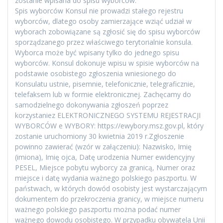
zostanie wpisana do spisu wyborców.
Spis wyborców Konsul nie prowadzi stałego rejestru
wyborców, dlatego osoby zamierzające wziąć udział w
wyborach zobowiązane są zgłosić się do spisu wyborców
sporządzanego przez właściwego terytorialnie konsula.
Wyborca może być wpisany tylko do jednego spisu
wyborców. Konsul dokonuje wpisu w spisie wyborców na
podstawie osobistego zgłoszenia wniesionego do
Konsulatu ustnie, pisemnie, telefonicznie, telegraficznie,
telefaksem lub w formie elektronicznej. Zachęcamy do
samodzielnego dokonywania zgłoszeń poprzez
korzystaniez ELEKTRONICZNEGO SYSTEMU REJESTRACJI
WYBORCÓW e WYBORY: https://ewybory.msz.gov.pl, który
zostanie uruchomiony 30 kwietnia 2019 r.Zgłoszenie
powinno zawierać (wzór w załączeniu): Nazwisko, Imię
(imiona), Imię ojca, Datę urodzenia Numer ewidencyjny
PESEL, Miejsce pobytu wyborcy za granicą, Numer oraz
miejsce i datę wydania ważnego polskiego paszportu. W
państwach, w których dowód osobisty jest wystarczającym
dokumentem do przekroczenia granicy, w miejsce numeru
ważnego polskiego paszportu można podać numer
ważnego dowodu osobistego. W przypadku obywatela Unii