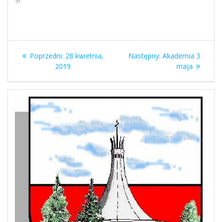
9r
Nawigacja
Poprzedni
Następny
Poprzedni:
28 kwietnia,
Następny:
Akademia 3
wpisu
wpis:
wpis:
2019
maja