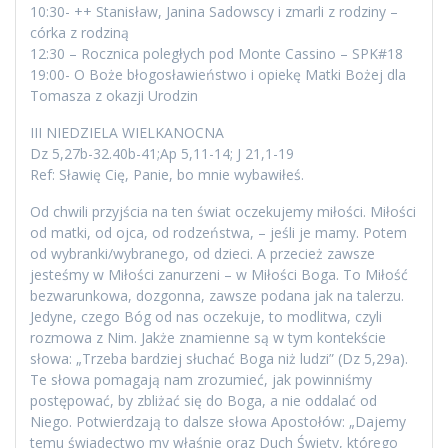
10:30- ++ Stanisław, Janina Sadowscy i zmarli z rodziny –
córka z rodziną
12:30 – Rocznica poległych pod Monte Cassino – SPK#18
19:00- O Boże błogosławieństwo i opiekę Matki Bożej dla
Tomasza z okazji Urodzin
III NIEDZIELA WIELKANOCNA
Dz 5,27b-32.40b-41;Ap 5,11-14; J 21,1-19
Ref: Sławię Cię, Panie, bo mnie wybawiłeś.
Od chwili przyjścia na ten świat oczekujemy miłości. Miłości
od matki, od ojca, od rodzeństwa, – jeśli je mamy. Potem
od wybranki/wybranego, od dzieci. A przecież zawsze
jesteśmy w Miłości zanurzeni – w Miłości Boga. To Miłość
bezwarunkowa, dozgonna, zawsze podana jak na talerzu.
Jedyne, czego Bóg od nas oczekuje, to modlitwa, czyli
rozmowa z Nim. Jakże znamienne są w tym kontekście
słowa: „Trzeba bardziej słuchać Boga niż ludzi” (Dz 5,29a).
Te słowa pomagają nam zrozumieć, jak powinniśmy
postępować, by zbliżać się do Boga, a nie oddalać od
Niego. Potwierdzają to dalsze słowa Apostołów: „Dajemy
temu świadectwo my właśnie oraz Duch Święty, którego