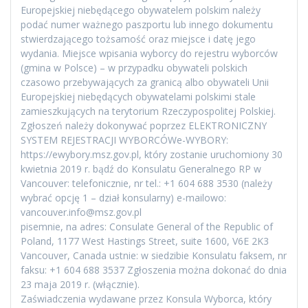
Europejskiej niebędącego obywatelem polskim należy
podać numer ważnego paszportu lub innego dokumentu
stwierdzającego tożsamość oraz miejsce i datę jego
wydania. Miejsce wpisania wyborcy do rejestru wyborców
(gmina w Polsce) – w przypadku obywateli polskich
czasowo przebywających za granicą albo obywateli Unii
Europejskiej niebędących obywatelami polskimi stale
zamieszkujących na terytorium Rzeczypospolitej Polskiej.
Zgłoszeń należy dokonywać poprzez ELEKTRONICZNY
SYSTEM REJESTRACJI WYBORCÓWe-WYBORY:
https://ewybory.msz.gov.pl, który zostanie uruchomiony 30
kwietnia 2019 r. bądź do Konsulatu Generalnego RP w
Vancouver: telefonicznie, nr tel.: +1 604 688 3530 (należy
wybrać opcję 1 – dział konsularny) e-mailowo:
vancouver.info@msz.gov.pl
pisemnie, na adres: Consulate General of the Republic of
Poland, 1177 West Hastings Street, suite 1600, V6E 2K3
Vancouver, Canada ustnie: w siedzibie Konsulatu faksem, nr
faksu: +1 604 688 3537 Zgłoszenia można dokonać do dnia
23 maja 2019 r. (włącznie).
Zaświadczenia wydawane przez Konsula Wyborca, który