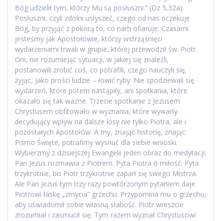
Bóg udzielił tym, którzy Mu są posłuszni.” (Dz 5,32a).
Posłuszni, czyli zdolni usłyszeć, czego od nas oczekuje
Bóg, by przyjąć z pokorą to, co nam ofiaruje. Czasami
jesteśmy jak Apostołowie, którzy wstrząśnięci
wydarzeniami trwali w grupie, której przewodził św. Piotr.
Oni, nie rozumiejąc sytuacji, w jakiej się znaleźli,
postanowili zrobić coś, co potrafili, czego nauczyli się,
żyjąc, jako prości ludzie – łowić ryby. Nie spodziewali się
wydarzeń, które potem nastąpiły, ani spotkania, które
okazało się tak ważne. Trzecie spotkanie z Jezusem
Chrystusem obfitowało w wyznania, które wywarły
decydujący wpływ na dalsze losy nie tylko Piotra, ale i
pozostałych Apostołów. A my, znając historię, znając
Pismo Święte, potrafimy wysnuć dla siebie wnioski.
Wybierzmy z dzisiejszej Ewangelii jeden obraz do medytacji:
Pan Jezus rozmawia z Piotrem. Pyta Piotra o miłość. Pyta
trzykrotnie, bo Piotr trzykrotnie zaparł się swego Mistrza.
Ale Pan Jezus tym trzy razy powtórzonym pytaniem daje
Piotrowi łaskę „zmycia” grzechu. Przypomina mu o grzechu,
aby uświadomił sobie własną słabość. Piotr wreszcie
zrozumiał i zasmucił się. Tym razem wyznał Chrystusowi