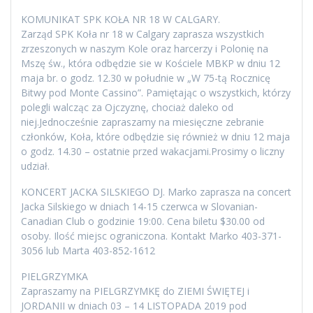
KOMUNIKAT SPK KOŁA NR 18 W CALGARY.
Zarząd SPK Koła nr 18 w Calgary zaprasza wszystkich
zrzeszonych w naszym Kole oraz harcerzy i Polonię na
Mszę św., która odbędzie sie w Kościele MBKP w dniu 12
maja br. o godz. 12.30 w południe w „W 75-tą Rocznicę
Bitwy pod Monte Cassino”. Pamiętając o wszystkich, którzy
polegli walcząc za Ojczyznę, chociaż daleko od
niej.Jednocześnie zapraszamy na miesięczne zebranie
członków, Koła, które odbędzie się również w dniu 12 maja
o godz. 14.30 – ostatnie przed wakacjami.Prosimy o liczny
udział.
KONCERT JACKA SILSKIEGO DJ. Marko zaprasza na concert
Jacka Silskiego w dniach 14-15 czerwca w Slovanian-
Canadian Club o godzinie 19:00. Cena biletu $30.00 od
osoby. Ilość miejsc ograniczona. Kontakt Marko 403-371-
3056 lub Marta 403-852-1612
PIELGRZYMKA
Zapraszamy na PIELGRZYMKĘ do ZIEMI ŚWIĘTEJ i
JORDANII w dniach 03 – 14 LISTOPADA 2019 pod