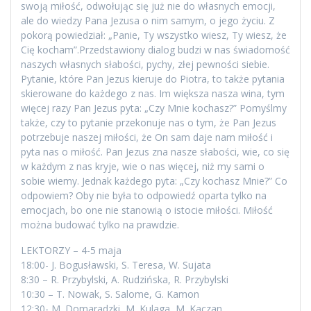
swoją miłość, odwołując się już nie do własnych emocji,
ale do wiedzy Pana Jezusa o nim samym, o jego życiu. Z
pokorą powiedział: „Panie, Ty wszystko wiesz, Ty wiesz, że
Cię kocham”.Przedstawiony dialog budzi w nas świadomość
naszych własnych słabości, pychy, złej pewności siebie.
Pytanie, które Pan Jezus kieruje do Piotra, to także pytania
skierowane do każdego z nas. Im większa nasza wina, tym
więcej razy Pan Jezus pyta: „Czy Mnie kochasz?” Pomyślmy
także, czy to pytanie przekonuje nas o tym, że Pan Jezus
potrzebuje naszej miłości, że On sam daje nam miłość i
pyta nas o miłość. Pan Jezus zna nasze słabości, wie, co się
w każdym z nas kryje, wie o nas więcej, niż my sami o
sobie wiemy. Jednak każdego pyta: „Czy kochasz Mnie?” Co
odpowiem? Oby nie była to odpowiedź oparta tylko na
emocjach, bo one nie stanowią o istocie miłości. Miłość
można budować tylko na prawdzie.
LEKTORZY – 4-5 maja
18:00- J. Bogusławski, S. Teresa, W. Sujata
8:30 – R. Przybylski, A. Rudzińska, R. Przybylski
10:30 – T. Nowak, S. Salome, G. Kamon
12:30- M. Domaradzki, M. Kulaga, M. Kaczan