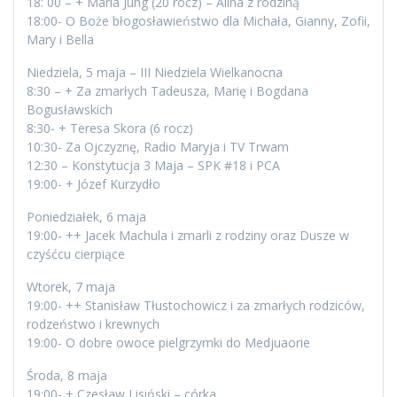
18: 00 – + Maria Jung (20 rocz) – Alina z rodziną
18:00- O Boże błogosławieństwo dla Michała, Gianny, Zofii,
Mary i Bella
Niedziela, 5 maja – III Niedziela Wielkanocna
8:30 – + Za zmarłych Tadeusza, Marię i Bogdana
Bogusławskich
8:30- + Teresa Skora (6 rocz)
10:30- Za Ojczyznę, Radio Maryja i TV Trwam
12:30 – Konstytucja 3 Maja – SPK #18 i PCA
19:00- + Józef Kurzydło
Poniedziałek, 6 maja
19:00- ++ Jacek Machula i zmarli z rodziny oraz Dusze w
czyśćcu cierpiące
Wtorek, 7 maja
19:00- ++ Stanisław Tłustochowicz i za zmarłych rodziców,
rodzeństwo i krewnych
19:00- O dobre owoce pielgrzymki do Medjuaorie
Środa, 8 maja
19:00- + Czesław Lisiński – córka