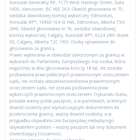
Konsulat Generalny RP, 1177 West Hastings Street, Suite
1600, Vancouver, BC V6E 2K3; Obwód głosowania nr 75,
siedziba obwodowej komisji wyborczej: Edmonton,
Konsulat RP*, 10960 104 St NW, Edmonton, Alberta T5H
2W6; Obwód głosowania nr 76, siedziba obwodowej
komisji wyborczej: Calgary, Konsulat RP*, 6224 29th Street
SE, Calgary, Alberta T2C 1W3. Osoby uprawnione do
głosowania za granicą
Prawo wybierania w obwodzie utworzonym za granicą w
wyborach do Parlamentu Europejskiego ma osoba, która:
najpóźniej w dniu głosowania kończy 18 lat, nie została
pozbawiona praw publicznych prawomocnym orzeczeniem
sądu, nie została ubezwłasnowolniona prawomocnym
orzeczeniem sądu, nie została pozbawiona praw
wyborczych prawomocnym orzeczeniem Trybunału Stanu,
posiada ważny polski paszport, a w państwach, w których
dowód osobisty jest wystarczającym dokumentem do
przekroczenia granicy, ważny dowód osobisty; a w
przypadku obywatela Unii Europejskiej niebędącego
obywatelem polskim – ważny paszport lub inny dokument
stwierdzający tożsamość,