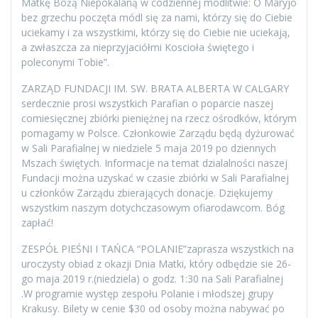
Matkę Bożą Niepokalaną w codziennej modlitwie: O Maryjo
bez grzechu poczęta módl się za nami, którzy się do Ciebie
uciekamy i za wszystkimi, którzy się do Ciebie nie uciekają,
a zwłaszcza za nieprzyjaciółmi Koscioła świętego i
poleconymi Tobie”.
ZARZĄD FUNDACJI IM. SW. BRATA ALBERTA W CALGARY
serdecznie prosi wszystkich Parafian o poparcie naszej
comiesięcznej zbiórki pieniężnej na rzecz ośrodków, którym
pomagamy w Polsce. Członkowie Zarządu będą dyżurować
w Sali Parafialnej w niedziele 5 maja 2019 po dziennych
Mszach świętych. Informacje na temat dzialalności naszej
Fundacji można uzyskać w czasie zbiórki w Sali Parafialnej
u członków Zarządu zbierających donacje. Dziękujemy
wszystkim naszym dotychczasowym ofiarodawcom. Bóg
zapłać!
ZESPÓŁ PIEŚNI I TAŃCA “POLANIE”zaprasza wszystkich na
uroczysty obiad z okazji Dnia Matki, który odbędzie sie 26-
go maja 2019 r.(niedziela) o godz. 1:30 na Sali Parafialnej
.W programie występ zespołu Polanie i młodszej grupy
Krakusy. Bilety w cenie $30 od osoby można nabywać po