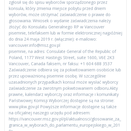
zgłosił się do spisu wyborców sporządzonego przez
konsula, który zmienia miejsce pobytu przed dniem
wyborów, może otrzymać zaświadczenie o prawie do
głosowania. Wniosek o wydanie zaświadczenia należy
złożyć do Konsulatu Generalnego RP w Vancouver
pisemnie, telefaksem lub w formie elektronicznej najpóźniej
do dnia 24 maja 2019 r. (włącznie): e-mailowo:
vancouver.info@msz.gov.pl
pisemnie, na adres: Consulate General of the Republic of
Poland, 1177 West Hastings Street, suite 1600, V6E 2K3
Vancouver, Canada faksem, nr faksu: +1 604 688 3537
Zaświadczenie odbiera się za pokwitowaniem osobiście lub
przez upoważnioną pisemnie osobę. W szczególnie
uzasadnionych przypadkach konsul może wysłać wyborcy
zaświadczenie za zwrotnym pokwitowaniem odbioru.Akty
prawne, kalendarz wyborczy oraz informacje i komunikaty
Państwowej Komisji Wyborczej dostępne są na stronie:
www.pkw.gov.pl Powyższe informacje dostępne są także
na oficjalnej naszego urzędu pod adresem:
https://vancouver.msz.gov.pl/pl/aktualnosci/glosowanie_za_
granica_w_wyborach_do_parlamentu_europejskiego_w_201