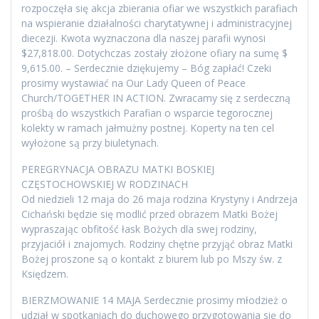
rozpoczęła się akcja zbierania ofiar we wszystkich parafiach
na wspieranie działalności charytatywnej i administracyjnej
diecezji. Kwota wyznaczona dla naszej parafii wynosi
$27,818.00. Dotychczas zostały złożone ofiary na sumę $
9,615.00. – Serdecznie dziękujemy – Bóg zapłać! Czeki
prosimy wystawiać na Our Lady Queen of Peace
Church/TOGETHER IN ACTION. Zwracamy się z serdeczną
prośbą do wszystkich Parafian o wsparcie tegorocznej
kolekty w ramach jałmużny postnej. Koperty na ten cel
wyłożone są przy biuletynach.
PEREGRYNACJA OBRAZU MATKI BOSKIEJ
CZĘSTOCHOWSKIEJ W RODZINACH
Od niedzieli 12 maja do 26 maja rodzina Krystyny i Andrzeja
Cichański będzie się modlić przed obrazem Matki Bożej
wypraszając obfitość łask Bożych dla swej rodziny,
przyjaciół i znajomych. Rodziny chętne przyjąć obraz Matki
Bożej proszone są o kontakt z biurem lub po Mszy św. z
Księdzem.
BIERZMOWANIE 14 MAJA Serdecznie prosimy młodzież o
udział w spotkaniach do duchowego przygotowania się do