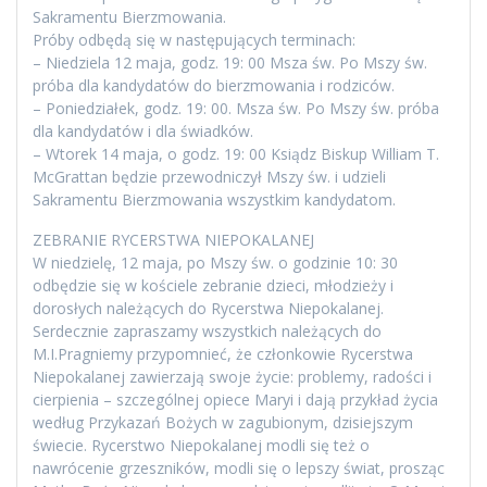
Sakramentu Bierzmowania.
Próby odbędą się w następujących terminach:
– Niedziela 12 maja, godz. 19: 00 Msza św. Po Mszy św.
próba dla kandydatów do bierzmowania i rodziców.
– Poniedziałek, godz. 19: 00. Msza św. Po Mszy św. próba
dla kandydatów i dla świadków.
– Wtorek 14 maja, o godz. 19: 00 Ksiądz Biskup William T.
McGrattan będzie przewodniczył Mszy św. i udzieli
Sakramentu Bierzmowania wszystkim kandydatom.
ZEBRANIE RYCERSTWA NIEPOKALANEJ
W niedzielę, 12 maja, po Mszy św. o godzinie 10: 30
odbędzie się w kościele zebranie dzieci, młodzieży i
dorosłych należących do Rycerstwa Niepokalanej.
Serdecznie zapraszamy wszystkich należących do
M.I.Pragniemy przypomnieć, że członkowie Rycerstwa
Niepokalanej zawierzają swoje życie: problemy, radości i
cierpienia – szczególnej opiece Maryi i dają przykład życia
według Przykazań Bożych w zagubionym, dzisiejszym
świecie. Rycerstwo Niepokalanej modli się też o
nawrócenie grzeszników, modli się o lepszy świat, prosząc