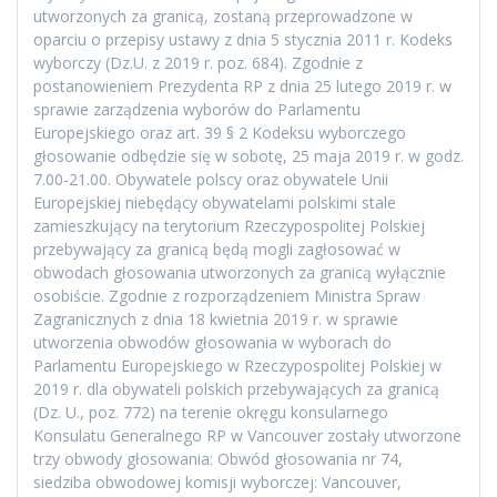
utworzonych za granicą, zostaną przeprowadzone w
oparciu o przepisy ustawy z dnia 5 stycznia 2011 r. Kodeks
wyborczy (Dz.U. z 2019 r. poz. 684). Zgodnie z
postanowieniem Prezydenta RP z dnia 25 lutego 2019 r. w
sprawie zarządzenia wyborów do Parlamentu
Europejskiego oraz art. 39 § 2 Kodeksu wyborczego
głosowanie odbędzie się w sobotę, 25 maja 2019 r. w godz.
7.00-21.00. Obywatele polscy oraz obywatele Unii
Europejskiej niebędący obywatelami polskimi stale
zamieszkujący na terytorium Rzeczypospolitej Polskiej
przebywający za granicą będą mogli zagłosować w
obwodach głosowania utworzonych za granicą wyłącznie
osobiście. Zgodnie z rozporządzeniem Ministra Spraw
Zagranicznych z dnia 18 kwietnia 2019 r. w sprawie
utworzenia obwodów głosowania w wyborach do
Parlamentu Europejskiego w Rzeczypospolitej Polskiej w
2019 r. dla obywateli polskich przebywających za granicą
(Dz. U., poz. 772) na terenie okręgu konsularnego
Konsulatu Generalnego RP w Vancouver zostały utworzone
trzy obwody głosowania: Obwód głosowania nr 74,
siedziba obwodowej komisji wyborczej: Vancouver,