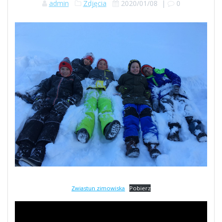
admin
Zdjęcia
2020/01/08
|
0
Zwiastun zimowiska
Pobierz