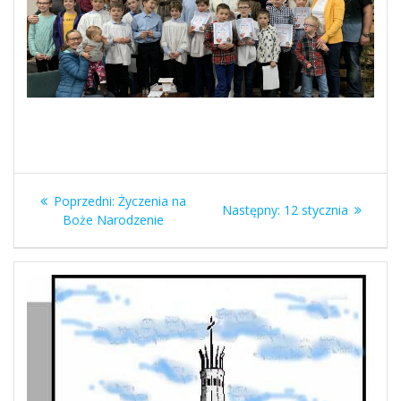
Nawigacja
Poprzedni
Poprzedni:
Życzenia na
Następny
Następny:
12 stycznia
wpisu
wpis:
Boże Narodzenie
wpis: