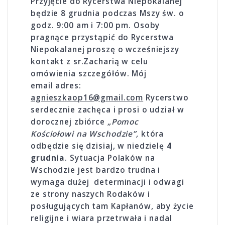
Przyjęcie do Rycerstwa Niepokalanej
będzie 8 grudnia podczas Mszy św. o
godz. 9:00 am i 7:00 pm. Osoby
pragnące przystąpić do Rycerstwa
Niepokalanej proszę o wcześniejszy
kontakt z sr.Zacharią w celu
omówienia szczegółów. Mój
email adres:
agnieszkaop16@gmail.com
Rycerstwo
serdecznie zachęca i prosi o udział w
dorocznej zbiórce
„Pomoc
Kościołowi na Wschodzie”,
która
odbędzie się dzisiaj, w niedzielę
4
grudnia
. Sytuacja Polaków na
Wschodzie jest bardzo trudna i
wymaga du­żej determinacji i odwagi
ze strony naszych Rodaków i
posługujących tam Kapłanów, aby życie
religijne i wiara przetrwała i nadal