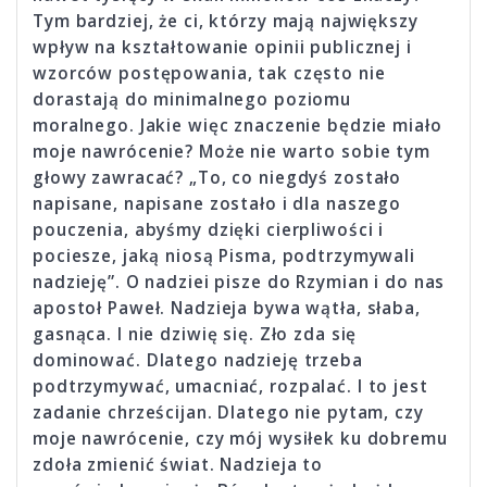
Tym bardziej, że ci, którzy mają największy
wpływ na kształtowanie opinii publicznej i
wzorców postępowania, tak często nie
dorastają do minimalnego poziomu
moralnego. Jakie więc znaczenie będzie miało
moje nawrócenie? Może nie warto sobie tym
głowy zawracać? „To, co niegdyś zostało
napisane, napisane zostało i dla naszego
pouczenia, abyśmy dzięki cierpliwości i
pociesze, jaką niosą Pisma, podtrzymywali
nadzieję”. O nadziei pisze do Rzymian i do nas
apostoł Paweł. Nadzieja bywa wątła, słaba,
gasnąca. I nie dziwię się. Zło zda się
dominować. Dlatego nadzieję trzeba
podtrzymywać, umacniać, rozpalać. I to jest
zadanie chrześcijan. Dlatego nie pytam, czy
moje nawrócenie, czy mój wysiłek ku dobremu
zdoła zmienić świat. Nadzieja to