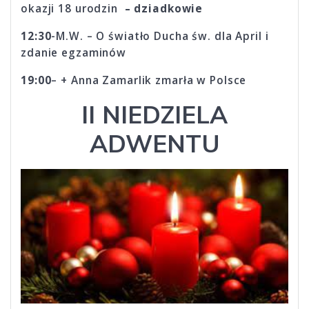
okazji 18 urodzin
– dziadkowie
12:30
-M.W. – O światło Ducha św. dla April i
zdanie egzaminów
19:00
– + Anna Zamarlik zmarła w Polsce
II NIEDZIELA
ADWENTU