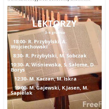
LEKTORZY
3-4 grudnia
18:00- R. Przybylski, A.
Wojciechowski
8:30- R. Przybylski, M. Sobczak
10:30- A. Wiśniewska, S. Salome, D.
Borys
12:30- M. Kaczan, M. Iskra
19:00- M. Gajewski, K.Jasen, M.
Sapielak