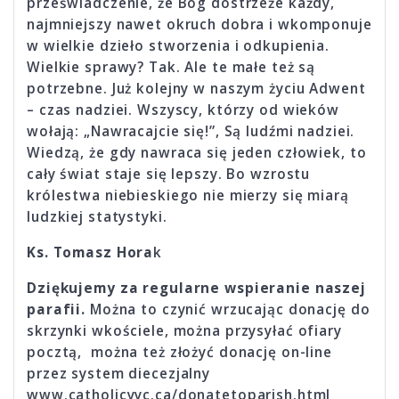
przeświadczenie, że Bóg dostrzeże każdy,
najmniejszy nawet okruch dobra i wkomponuje
w wielkie dzieło stworzenia i odkupienia.
Wielkie sprawy? Tak. Ale te małe też są
potrzebne. Już kolejny w naszym życiu Adwent
– czas nadziei. Wszyscy, którzy od wieków
wołają: „Nawracajcie się!”, Są ludźmi nadziei.
Wiedzą, że gdy nawraca się jeden człowiek, to
cały świat staje się lepszy. Bo wzrostu
królestwa niebieskiego nie mierzy się miarą
ludzkiej statystyki.
Ks. Tomasz Hora
k
Dziękujemy za regularne wspieranie naszej
parafii.
Można to czynić wrzucając donację do
skrzynki wkościele, można przysyłać ofiary
pocztą, można też złożyć donację on-line
przez system diecezjalny
www.catholicyyc.ca/donatetoparish.html