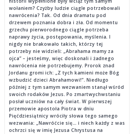
historii wypełnione były wciąż tym samym
wołaniem? Czyżby ludzie ciągle potrzebowali
nawrócenia? Tak. Od dnia dramatu pod
drzewem poznania dobra i zła. Od momentu
grzechu pierworodnego ciągle potrzeba
naprawy życia, postępowania, myślenia. I
nigdy nie brakowało takich, którzy tej
potrzeby nie widzieli: „Abrahama mamy za
ojca” – jesteśmy, więc doskonali i żadnego
nawrócenia nie potrzebujemy. Prorok znad
Jordanu gromi ich: „Z tych kamieni może Bóg
wzbudzić dzieci Abrahamowi!”. Niedługo
później z tym samym wezwaniem stanął wśród
swoich rodaków Jezus. Po zmartwychwstaniu
posłał uczniów na cały świat. W pierwszej
przemowie apostoła Piotra w dniu
Pięćdziesiątnicy wróciły słowa tego samego
wezwania: „Nawróćcie się… i niech każdy z was
ochrzci się w imię Jezusa Chrystusa na