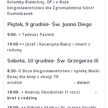
Kolumby Białeckiej, OP i o Boże
błogosławieństwo dla Zgromadzenia Sióstr
Dominikanek
Piątek, 9 grudnia- Św. Juana Diego
9:00-
+ Tadeusz Pasierb
19:00
-++ Józef i Katarzyna Bukry i zmarli z
rodziny
Sobota, 10 grudnia- Św. Grzegorza III
8:30-
O Boże błogosławieństwo i opiekę Matki
Bożej dla Anny z okazji 79
urodzin
– dzieci
18:00
– + Andrzej Obodziński (1 rocz)
–
brat z rodziną
18:00
– ++ Elżbieta Skałka i Dr. Joanna Stuchly