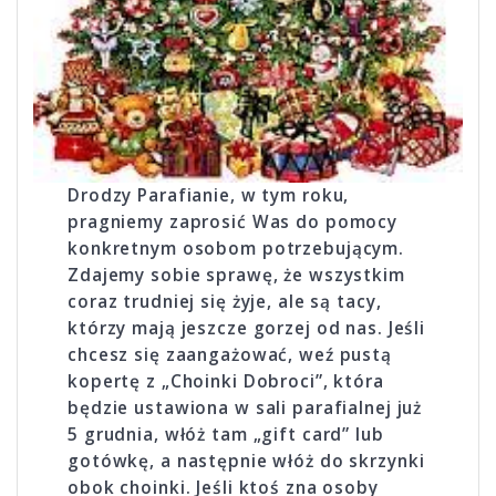
Drodzy Parafianie, w tym roku,
pragniemy zaprosić Was do po­mocy
konkretnym osobom potrze­bującym.
Zdajemy sobie sprawę, że wszystkim
coraz trudniej się żyje, ale są tacy,
którzy mają jeszcze gorzej od nas. Jeśli
chcesz się zaangażować, weź pustą
kopertę z „Choinki Dobroci”, która
będzie ustawiona w sali parafialnej już
5 grudnia, włóż tam „gift card” lub
gotówkę, a następnie włóż do skrzynki
obok choinki. Jeśli ktoś zna osoby