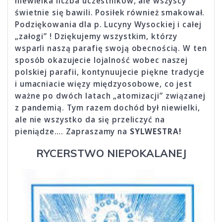
niewielka liczba uczestników, ale wszyscy
świetnie się bawili. Posiłek również smakował.
Podziękowania dla p. Lucyny Wysockiej i całej
„załogi” ! Dziękujemy wszystkim, którzy
wsparli naszą parafię swoją obecnością. W ten
sposób okazujecie lojalność wobec naszej
polskiej parafii, kontynuujecie piękne tradycje
i umacniacie więzy międzyosobowe, co jest
ważne po dwóch latach „atomizacji” związanej
z pandemią. Tym razem dochód był niewielki,
ale nie wszystko da się przeliczyć na
pieniądze…. Zapraszamy na
SYLWESTRA!
RYCERSTWO NIEPOKALANEJ