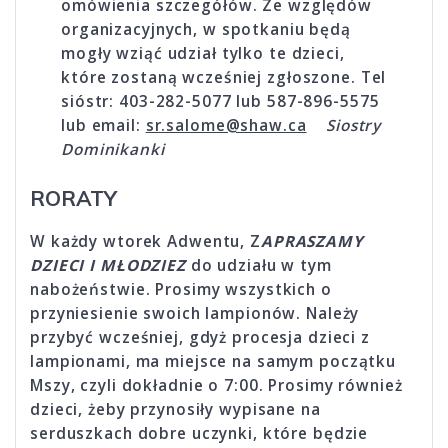
omówienia szczegółów. Ze względów
orga­niza­cyjnych, w spotkaniu będą
mogły wziąć udział tylko te dzieci,
które zostaną wcześniej zgłoszone. Tel
sióstr: 403-282-5077 lub 587-896-5575
lub email:
sr.salome@shaw.ca
Siostry
Dominikanki
RORATY
W każdy wtorek Adwentu, Z
APRASZAMY
DZIECI I MŁODZIEZ
do udziału w tym
nabożeństwie. Prosimy wszystkich o
przyniesienie swoich lampionów. Należy
przybyć wcześniej, gdyż procesja dzieci z
lampionami, ma miejsce na samym początku
Mszy, czyli dokładnie o 7:00. Prosimy również
dzieci, żeby przynosiły wypisane na
serduszkach dobre uczynki, które będzie