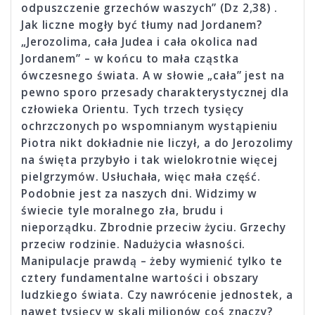
odpuszczenie grzechów waszych” (Dz 2,38) .
Jak liczne mogły być tłumy nad Jordanem?
„Jerozolima, cała Judea i cała okolica nad
Jordanem” – w końcu to mała cząstka
ówczesnego świata. A w słowie „cała” jest na
pewno sporo przesady charakterystycznej dla
człowieka Orientu. Tych trzech tysięcy
ochrzczonych po wspomnianym wystąpieniu
Piotra nikt dokładnie nie liczył, a do Jerozolimy
na święta przybyło i tak wielokrotnie więcej
pielgrzymów. Usłuchała, więc mała część.
Podobnie jest za naszych dni. Widzimy w
świecie tyle moralnego zła, brudu i
nieporządku. Zbrodnie przeciw życiu. Grzechy
przeciw rodzinie. Nadużycia własności.
Manipulacje prawdą – żeby wymienić tylko te
cztery fundamentalne wartości i obszary
ludzkiego świata. Czy nawrócenie jednostek, a
nawet tysięcy w skali milionów coś znaczy?