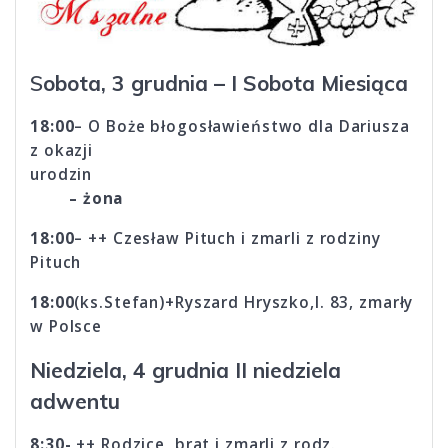
S
obota, 3 grudnia – I Sobota Miesiąca
18:00
– O Boże błogosławieństwo dla Dariusza
z okazji
urodzin
– żona
18:00
– ++ Czesław Pituch i zmarli z rodziny
Pituch
18:00
(ks.Stefan)+Ryszard Hryszko,l. 83, zmarły
w Polsce
Niedziela, 4 grudnia II niedziela
adwentu
8:30-
++ Rodzice, brat i zmarli z rodz.