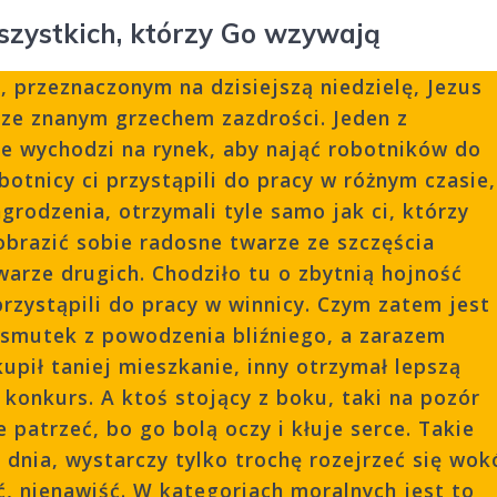
wszystkich, którzy Go wzywają
 przeznaczonym na dzisiejszą niedzielę, Jezus
rze znanym grzechem zazdrości. Jeden z
nie wychodzi na rynek, aby nająć robotników do
botnicy ci przystąpili do pracy w różnym czasie,
grodzenia, otrzymali tyle samo jak ci, którzy
brazić sobie radosne twarze ze szczęścia
warze drugich. Chodziło tu o zbytnią hojność
rzystąpili do pracy w winnicy.
Czym zatem jest
o smutek z powodzenia bliźniego, a zarazem
kupił taniej mieszkanie, inny otrzymał lepszą
konkurs. A ktoś stojący z boku, taki na pozór
 patrzeć, bo go bolą oczy i kłuje serce. Takie
o dnia, wystarczy tylko trochę rozejrzeć się wok
ć, nienawiść. W kategoriach moralnych jest to