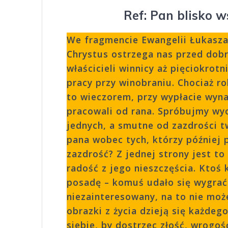
Ref: Pan blisko 
We fragmencie Ewangelii Łukasza,
Chrystus ostrzega nas przed dob
właścicieli winnicy aż pięciokrot
pracy przy winobraniu. Chociaż ro
to wieczorem, przy wypłacie wyna
pracowali od rana. Spróbujmy wyo
jednych, a smutne od zazdrości t
pana wobec tych, którzy później p
zazdrość? Z jednej strony jest t
radość z jego nieszczęścia. Ktoś 
posadę – komuś udało się wygrać 
niezainteresowany, na to nie może
obrazki z życia dzieją się każdeg
siebie, by dostrzec złość, wrogoś