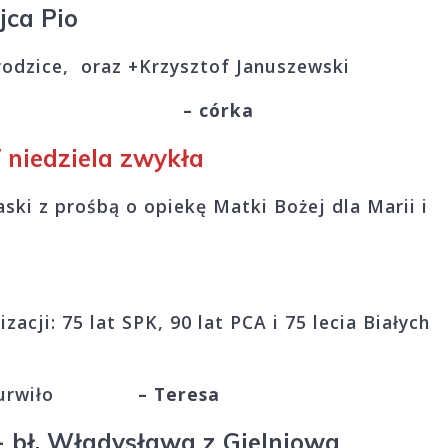
jca Pio
 rodzice, oraz +Krzysztof Januszewski
 (18 rocz)
– córka
 niedziela zwykła
ski z prośbą o opiekę Matki Bożej dla Marii i
zacji: 75 lat SPK, 90 lat PCA i 75 lecia Białych
zary Surwiło
– Teresa
- bł. Władysława z Gielniowa