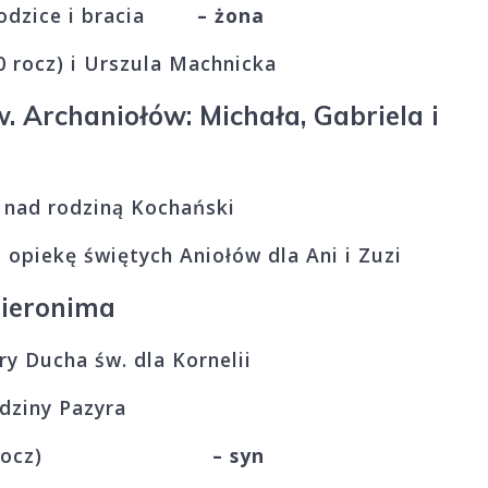
 rodzice i bracia
– żona
0 rocz) i Urszula Machnicka
w. Archaniołów: Michała, Gabriela i
 nad rodziną Kochański
opiekę świętych Aniołów dla Ani i Zuzi
Hieronima
ry Ducha św. dla Kornelii
odziny Pazyra
zała (11 rocz)
– syn