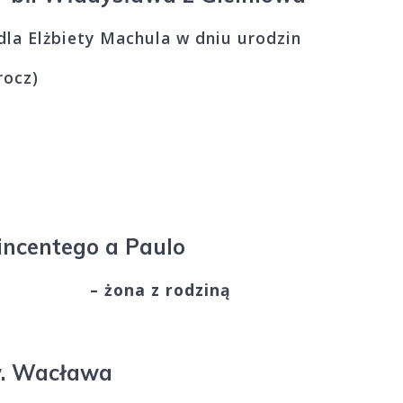
la Elżbiety Machula w dniu urodzin
rocz)
incentego a Paulo
czara
– żona z rodziną
w. Wacława