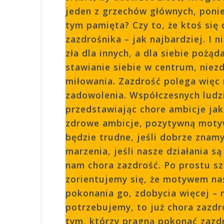
jeden z grzechów głównych, ponie
tym pamięta? Czy to, że ktoś się 
zazdrośnika – jak najbardziej. I 
zła dla innych, a dla siebie pożą
stawianie siebie w centrum, niez
miłowania. Zazdrość polega więc 
zadowolenia. Współczesnych ludzi
przedstawiając chore ambicje ja
zdrowe ambicje, pozytywną motyw
będzie trudne, jeśli dobrze znamy
marzenia, jeśli nasze działania 
nam chora zazdrość. Po prostu szk
zorientujemy się, że motywem na
pokonania go, zdobycia więcej –
potrzebujemy, to już chora zazdr
tym, którzy pragną pokonać zazdr