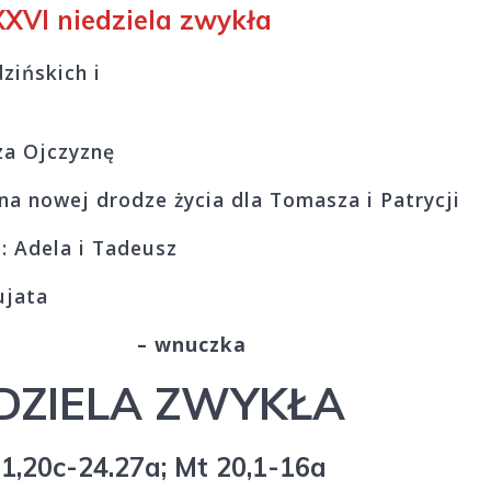
 XXVI niedziela zwykła
zińskich i
za Ojczyznę
a nowej drodze życia dla Tomasza i Patrycji
e: Adela i Tadeusz
ujata
aczuga
– wnuczka
EDZIELA ZWYKŁA
p 1,20c-24.27a; Mt 20,1-16a