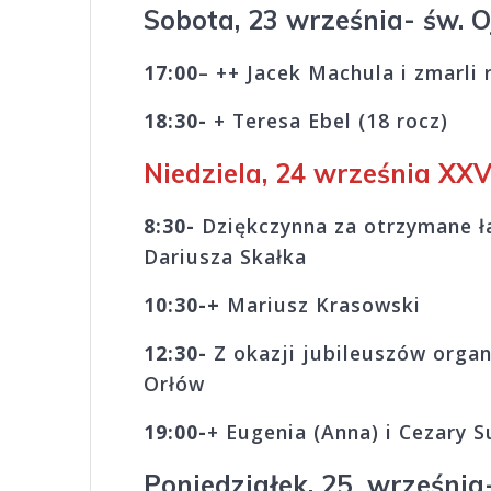
Sobota, 23 września- św. O
17:00
– ++ Jacek Machula i zmarli
18:30-
+ Teresa Ebel
Niedziela, 24 września XXV
8:30-
Dziękczynna za otrzymane ła
Dariusza Skałka
10:30-+
Mariusz Krasowski
12:30-
Z okazji jubileuszów organi
Orłów
19:00-
+
Eugenia (Anna) i Ce
Poniedziałek, 25 września