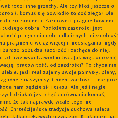
waż rodzi inne grzechy
.
Ale czy ktoś jeszcze o
dorobił, komuś się powiodło to coś złego? Dla
nie do zrozumienia. Zazdrośnik pragnie bowiem
da cudzego dobra. Podłożem zazdrości jest
dolność pragnienia dobra dla innych, niezdolnoś
na pragnieniu wciąż więcej i nieosiąganiu nigdy
 bardzo pobudza zazdrość i zachęca do niej,
ko zdrowe współzawodnictwo. Jak więc odróżnić
ację, pracowitość, od zazdrości? To chyba nie
 siebie. Jeśli realizujemy swoje pomysły, plany,
są zgodne z naszym systemem wartości – nie groz
oda nam będzie sił i czasu. Ale jeśli nagle
szych działań jest chęć dorównania komuś,
 mimo że tak naprawdę wcale tego nie
ość.
Chrześcijańska tradycja duchowa zaleca
ość, kilka ciekawych rozwiązań. Ktoś może na