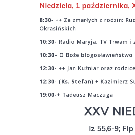
Niedziela, 1 października,
8:30-
++ Za zmarłych z rodzin: Rud
Okrasińskich
10:30-
Radio Maryja, TV Trwam i 
10:30
– O Boże błogosławieństwo n
12:30-
++ Jan Kuźniar oraz rodzic
12:30-
(Ks. Stefan
)
+ Kazimierz S
19:00-
+
Tadeusz M
XXV NI
Iz 55,6-9; Fl