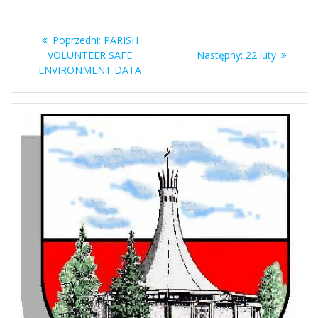
Nawigacja
Poprzedni
Poprzedni:
PARISH
wpisu
wpis:
Następny
VOLUNTEER SAFE
Następny:
22 luty
wpis:
ENVIRONMENT DATA