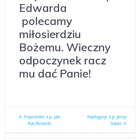
Edwarda
polecamy
miłosierdziu
Bożemu. Wieczny
odpoczynek racz
mu dać Panie!
Nawigacja
Poprzedni
Następny
Poprzedni:
ś.p. Jan
Następny:
ś.p. Jerzy
wpisu
wpis:
wpis:
Raczkowski
Galas