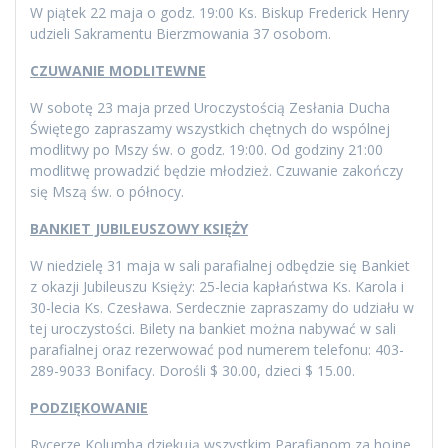
W piątek 22 maja o godz. 19:00 Ks. Biskup Frederick Henry
udzieli Sakramentu Bierzmowania 37 osobom.
CZUWANIE MODLITEWNE
W sobotę 23 maja przed Uroczystością Zesłania Ducha
Świętego zapraszamy wszystkich chętnych do wspólnej
modlitwy po Mszy św. o godz. 19:00. Od godziny 21:00
modlitwę prowadzić będzie młodzież. Czuwanie zakończy
się Mszą św. o północy.
BANKIET JUBILEUSZOWY KSIĘŻY
W niedzielę 31 maja w sali parafialnej odbędzie się Bankiet
z okazji Jubileuszu Księży: 25-lecia kapłaństwa Ks. Karola i
30-lecia Ks. Czesława. Serdecznie zapraszamy do udziału w
tej uroczystości. Bilety na bankiet można nabywać w sali
parafialnej oraz rezerwować pod numerem telefonu: 403-
289-9033 Bonifacy. Dorośli $ 30.00, dzieci $ 15.00.
PODZIĘKOWANIE
Rycerze Kolumba dziękują wszystkim Parafianom za hojne