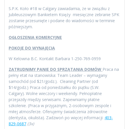
S.P.K. Koło #18 w Calgary zawiadamia, że w związku z
Jubileuszowym Bankietem Księży miesięczne zebranie SPK
zostanie przesunięte i podane do wiadomości w terminie
późniejszym.
OGŁOSZENIA KOMERCYJNE
POKOJE DO WYNAJĘCIA
W Kelowna B.C. Kontakt Barbara 1-250-769-0959
ZATRUDNIMY PANIE DO SPRZĄTANIA DOMÓW
Praca na
pełny etat na stanowiska: Team Leader – wymagany
samochód (od $21/godz.). Cleaning Partner (od
$14/godz.) Praca od poniedziałku do piątku (S.W.
Calgary). Wolne wieczory i weekendy. Pełnopłatne
przejazdy między serwisami. Zapewniamy płatne
szkolenie. (Praca w przyjaznym, 2-osobowym zespole i
miłej atmosferze. Oferujemy świadczenia zdrowotne
(dentysta, okulista). Zadzwoń po więcej informacji:
403-
829-0687
(3x)