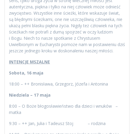
sens, tylko droga życia w stronę wiecznej miłości jest
autentyczna, piękna i tylko na niej człowiek może odnieść
zwycięstwo. Wszystkie inne ścieżki, które wskazuje świat,
są błędnymi ścieżkami, one nie uszczęśliwią człowieka, nie
ukażą pełni blasku piękna życia. Nigdy też człowiek na tych
ścieżkach nie potrafi z dumą spojrzeć w oczy ludziom
i Bogu. Niech to nasze spotkanie z Chrystusem
Uwielbionym w Eucharystii pomoże nam w postawieniu dziś
jeszcze jednego kroku w doskonaleniu naszej miłości.
INTENCJE MSZALNE
Sobota, 16 maja
18:00 – ++ Bronisława, Grzegorz, Józefa i Antonina
Niedziela – 17 maja
8:00 – O Boże błogosławieństwo dla dzieci i wnuków –
matka
9:30 – ++ Jan, Julia i Tadeusz Stoj – rodzina