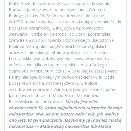
Matki Bożej Miłosierdzia w Polsce zapoczątkował abp
Romuald Jabłrzykowski po przesiedleniu z Wilna do
Białegostoku w 1945r. W prokatedrze białostockiej
w 1977r. utworzono kaplicę z wierną kopią wizerunku Matki
Bożej Ostrobramskiej. Z inicjatywą wprowadzenia
wezwania „Matko Miłosierdzia” do Litanii Loretańskiej
zwróciła się do bp. Edwarda Ozorowskiego Białostocka
Kapituła Metropolitalna. „W opinii biskupów polskich,
umieszczenie takiego tytułu w polskim tekście Litanii
Loretańskiej wyrażałoby głęboką i żywą wiarę wiernych
w Polsce nie tylko w tajemnicę Miłosierdzia Bożego
objawioną w misterium Jezusa – Syna Najświętszej Maryi
Panny, ale byłoby kolejnym potwierdzeniem kultu Matki
Bożej Miłosierdzia, czczonej szeroko w Polsce,
w cudownym obrazie z Wilna, nazywanym również przez
Jana Pawła II obrazem Matki Bożej Miłosierdzia.
Rzeczywiście on sam mówił
:
Maryja jest więc
równocześnie Tą, która najpełniej zna tajemnicę Bożego
miłosierdzia. Wie, ile ono kosztowało i wie, jak wielkie
ono jest. W tym znaczeniu nazywamy Ją również Matką
miłosierdzia — Matką Bożą miłosierdzia lub Matką