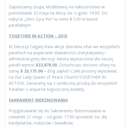
Zapraszamy Grupę Modlitewną na nabożeństwo w
poniedziałek 25 maja na Mszę św. o godz. 19:00. Do
nabycia „Głos Ojca Pio” w cenie $ 5.00 w biurze
parafialnym.
TOGETHER IN ACTION – 2015
W Diecezji Calgary trwa akcja zbierania ofiar we wszystkich
parafiach na wspieranie działalności charytatywnej i
administracyjnej diecezji. Kwota wyznaczona dla naszej
parafii wynosi
$32,878.00.
Dotychczas złożono ofiary na
sumę
$ 23,175.00 –
Bóg zapłać! Czeki prosimy wystawiać
na Our Lady Queen of Peace Church/TOGETHER IN
ACTION. Zwracamy się z serdeczną prośbą do wszystkich
Parafian o wsparcie tegorocznej kolekty.
SAKRAMENT BIERZMOWANIA
Przygotowanie się do Sakramentu Bierzmowania w
czwartek 21 maja – od godz. 17:30 spowiedź św. dla
kandydatów, rodziców i świadków.