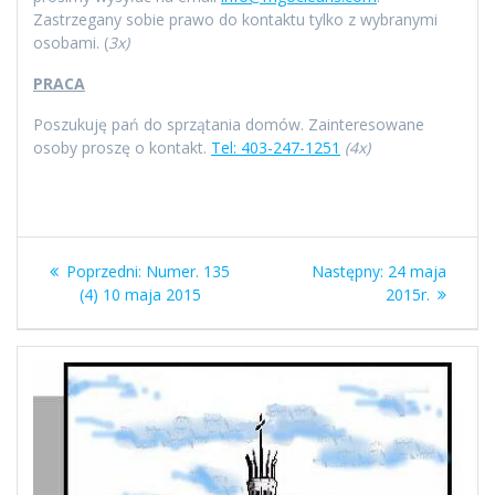
Zastrzegany sobie prawo do kontaktu tylko z wybranymi
osobami. (
3x)
PRACA
Poszukuję pań do sprzątania domów. Zainteresowane
osoby proszę o kontakt.
Tel: 403-247-1251
(4x)
Nawigacja
Poprzedni
Następny
Poprzedni:
Numer. 135
Następny:
24 maja
wpisu
wpis:
wpis:
(4) 10 maja 2015
2015r.