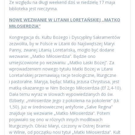
Ze względu na długi weekend dziś w niedzielę 17 maja
biblioteka jest nieczynna.
NOWE WEZWANIE W LITANII LORETAŃSKIEJ ,,MATKO
MIŁOSIERDZIA”
Kongregacja ds. Kultu Bożego i Dyscypliny Sakramentów
zezwoliła, by w Polsce w Litanii do Najświętszej Maryi
Panny, zwanej Litanią Loretańską, mogło być dodane
wezwanie: „Matko Miłosierdzia”. Będzie ono
umiejscowione po wezwaniu: „Matko Łaski Bożej”. Za
wprowadzeniem nowego tytułu Matki Bożej w Litanii
Loretańskiej przemawiają racje teologiczne, liturgiczne
i pastoralne. Maryja, będąc Matką Jezusa Chrystusa, jest
matką okazanego w Nim Bożego Miłosierdzia (Ef 2,4-10).
Dała temu wyraz w słowach wypowiedzianych do św.
Elżbiety: „miłosierdzie Jego z pokolenia na pokolenie” (Łk
1,50). Już w średniowiecznej antyfonie „Salve Regina”
znajduje się wezwanie „Matko Miłosierdzia”. Potem
pojawiało się ono w różnych innych modlitwach
liturgicznych. Obraz Maryi, czczony w Ostrej Bramie
w Wilnie, od początku nosi tytuł „Matki Miłosierdzia”. Kult