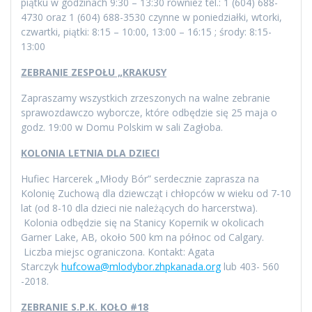
piątku w godzinach 9:30 – 13:30 również tel.: 1 (604) 688-
4730 oraz 1 (604) 688-3530 czynne w poniedziałki, wtorki,
czwartki, piątki: 8:15 – 10:00, 13:00 – 16:15 ; środy: 8:15-
13:00
ZEBRANIE ZESPOŁU „KRAKUSY
Zapraszamy wszystkich zrzeszonych na walne zebranie
sprawozdawczo wyborcze, które odbędzie się 25 maja o
godz. 19:00 w Domu Polskim w sali Zagłoba.
KOLONIA LETNIA DLA DZIECI
Hufiec Harcerek „Młody Bór” serdecznie zaprasza na
Kolonię Zuchową dla dziewcząt i chłopców w wieku od 7-10
lat (od 8-10 dla dzieci nie należących do harcerstwa).
Kolonia odbędzie się na Stanicy Kopernik w okolicach
Garner Lake, AB, około 500 km na północ od Calgary.
Liczba miejsc ograniczona. Kontakt: Agata
Starczyk
hufcowa@mlodybor.zhpkanada.org
lub 403- 560
-2018.
ZEBRANIE S.P.K. KOŁO #18