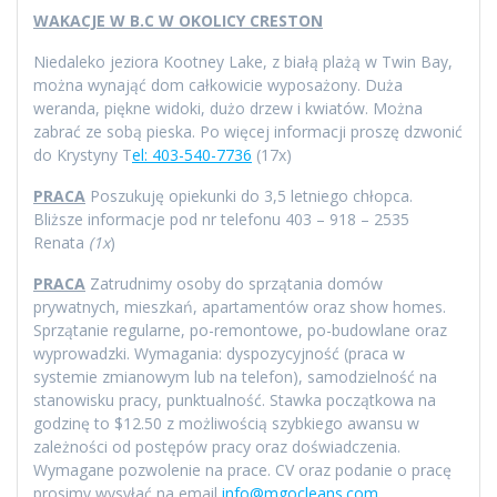
WAKACJE W B.C W OKOLICY CRESTON
Niedaleko jeziora Kootney Lake, z białą plażą w Twin Bay,
można wynająć dom całkowicie wyposażony. Duża
weranda, piękne widoki, dużo drzew i kwiatów. Można
zabrać ze sobą pieska. Po więcej informacji proszę dzwonić
do Krystyny T
el: 403-540-7736
(17x)
PRACA
Poszukuję opiekunki do 3,5 letniego chłopca.
Bliższe informacje pod nr telefonu 403 – 918 – 2535
Renata
(1x
)
PRACA
Zatrudnimy osoby do sprzątania domów
prywatnych, mieszkań, apartamentów oraz show homes.
Sprzątanie regularne, po-remontowe, po-budowlane oraz
wyprowadzki. Wymagania: dyspozycyjność (praca w
systemie zmianowym lub na telefon), samodzielność na
stanowisku pracy, punktualność. Stawka początkowa na
godzinę to $12.50 z możliwością szybkiego awansu w
zależności od postępów pracy oraz doświadczenia.
Wymagane pozwolenie na prace. CV oraz podanie o pracę
prosimy wysyłać na email
info@mgocleans.com
.