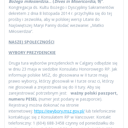
Bożego miłosierdzia
… (
Dives in Misericordia
, 9)”
.
Kongregacja ds. Kultu Bożego i Dyscypliny Sakramentów
dekretem z dnia 8 listopada 2014 r. przychyliła się do tej
prośby i zezwoliła, aby w polskiej wersji Litanii do
Najświętszej Maryi Panny dodać wezwanie: „Matko
Miłosierdzia”.
NASZEJ SPOŁECZNOŚCI
WYBORY PREZYDENCKIE
Druga tura wyborów prezydenckich w Calgary odbędzie się
w dniu 23 maja w siedzibie Konsulatu Honorowego RP. Jak
informuje polskie MSZ, do głosowana w II turze mają
prawo wyborcy, którzy głosowali w I turze oraz ci, którzy
nie głosowali a zrejestrowali się do II tury. Aby się
zarejestrować potrzebnym jest:
ważny polski paszport
,
numeru PESEL
(numer jest podany w paszporcie).
Rejestracji można dokonać na stronie
internetowej:
https://ewybory.msz.gov.pl/
lub telefonicznie
kontaktując się z Konsulatem RP w Vancouver. Kontakt
telefoniczny: 1 (604) 688-3458 czynny od poniedziałku do