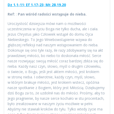
Dz 1,1-11; Ef 1,17-23; Mt 28,19.20
Ref:
:
Pan wśród radości wstępuje do nieba.
Uroczystość dzisiejsza mówi nam o możliwości
uczestniczenia w życiu Boga nie tylko ducha, ale i ciała.
Jezus Chrystus jako Człowiek wstąpił do domu Ojca
Niebieskiego. To Jego Wniebowstąpienie wzywa do
głębszej refleksji nad naszym wstępowaniem do nieba.
Dokonuje się ono tyle razy, ile razy zdobywamy się na akt
prawdziwej miłości, bo niebo to doskonała miłość. Serce
nasze rozwijając swoją miłość coraz bardziej zbliża się do
nieba. Każdy nasz czyn, słowo, myśl o drugim człowieku,
o świecie, o Bogu, jeśli jest aktem miłości, jest krokiem
w stronę nieba. I odwrotnie, każdy czyn, myśl, słowo,
w którym brakuje miłości, jest krokiem wstecz, opóźnia
nasze spotkanie z Bogiem, który jest Miłością. Dziękujemy
dziś Bogu za to, że uzdolnił nas do miłości. Prośmy, aby to
Jego pragnienie, by nasze serce kochało w stu procentach,
było zrealizowane w naszym życiu możliwie w pełni.
Abyśmy nie stawiali kroków do tyłu. Tylko wtedy życie ma