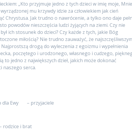
ieckiem: „Kto przyjmuje jedno z tych dzieci w imię moje, Mni
 wyrządzonej mu krzywdy idzie za człowiekiem jak cień
ć Chrystusa. Jak trudno o nawrócenie, a tylko ono daje peł
sto powodów nieszczęścia ludzi żyjących na ziemi. Czy nie
był ich stosunek do dzieci? Czy każde z tych, jakie Bóg
 otoczone miłością? Nie trudno zauważyć, że najszczęśliwszym
ci. Najprostszą drogą do wyleczenia z egoizmu i wypełnienia
ziecka, poczętego i urodzonego, własnego i cudzego, piękne
cią to jedno z największych dzieł, jakich może dokonać
ci naszego serca.
wo dla Ewy – przyjaciele
zice i brat