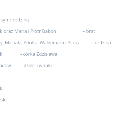
syn z rodziną
narczyk oraz Maria i Piotr Bakon – brat
efy, Michała, Adolfa, Waldemara i Piotra – rodzina
lewski – córka Zdzisława
 Kadow – dzieci i wnuki
ki
wski