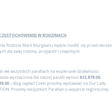
 CZĘSTOCHOWSKIEJ W RODZINACH
eśnia Rodzina Marii Murgeanu będzie modlić się przed obraz
ch dla swej rodziny, przyjaciół i znajomych.
iar we wszystkich parafiach na wspieranie działalności
 Kwota wyznaczona dla naszej parafii wynosi
$32,878.00.
39.00 –
Bóg zapłać! Czeki prosimy wystawiać na Our Lady
ON. Prosimy wszystkich Parafian o wsparcie tegorocznej