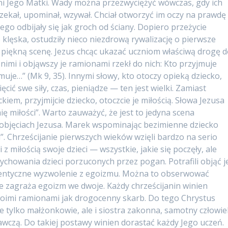
ni Jego Matki. Wady można przezwyciężyć wówczas, gdy ich
e czekał, upominał, wzywał. Chciał otworzyć im oczy na prawdę
Jego odbijały się jak groch od ściany. Dopiero przeżycie
 klęska, ostudziły nieco niezdrową rywalizację o pierwsze
piękną scenę. Jezus chcąc ukazać uczniom właściwą drogę 
d nimi i objąwszy je ramionami rzekł do nich: Kto przyjmuje
jmuje…” (Mk 9, 35). Innymi słowy, kto otoczy opieką dziecko,
ęcić swe siły, czas, pieniądze — ten jest wielki. Zamiast
kiem, przyjmijcie dziecko, otoczcie je miłością. Słowa Jezusa
ię miłości”. Warto zauważyć, że jest to jedyna scena
w objęciach Jezusa. Marek wspominając bezimienne dziecko
”. Chrześcijanie pierwszych wieków wzięli bardzo na serio
 miłością swoje dzieci — wszystkie, jakie się poczęły, ale
ychowania dzieci porzuconych przez pogan. Potrafili objąć j
utentyczne wyzwolenie z egoizmu. Można to obserwować
gle zagraża egoizm we dwoje. Każdy chrześcijanin winien
swoimi ramionami jak drogocenny skarb. Do tego Chrystus
e tylko małżonkowie, ale i siostra zakonna, samotny człowie
bawczą. Do takiej postawy winien dorastać każdy Jego uczeń.