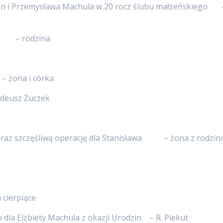
San i Przemysława Machula w 20 rocz ślubu małżeńskiego 
iny – rodzina
 żona i córka
Tadeusz Żuczek
oraz szczęśliwą operację dla Stanisława – żona z rodzin
 cierpiące
 dla Elżbiety Machula z okazji Urodzin – R. Piekut