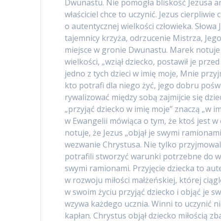
Dwunastu. Nie pomogła bliskość Jezusa a
właściciel chce to uczynić. Jezus cierpliwi
o autentycznej wielkości człowieka. Słowa 
tajemnicy krzyża, odrzucenie Mistrza, Jego
miejsce w gronie Dwunastu. Marek notuje 
wielkości, „wziął dziecko, postawił je prze
jedno z tych dzieci w imię moje, Mnie przy
kto potrafi dla niego żyć, jego dobru poświ
rywalizować między sobą zajmijcie się dziec
„przyjąć dziecko w imię moje” znaczą „w im
w Ewangelii mówiąca o tym, że ktoś jest 
notuje, że Jezus „objął je swymi ramionami
wezwanie Chrystusa. Nie tylko przyjmowali z
potrafili stworzyć warunki potrzebne do w
swymi ramionami. Przyjęcie dziecka to a
w rozwoju miłości małżeńskiej, której cią
w swoim życiu przyjąć dziecko i objąć je 
wzywa każdego ucznia. Winni to uczynić ni
kapłan. Chrystus objął dziecko miłością z