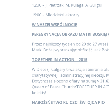
12:30 – J. Pietrzak, M. Kulaga, A. Gurgul
19:00 – Młodzież/Lektorzy
W NASZEJ WSPÓLNOCIE
PEREGRYNACJA OBRAZU MATKI BOSKIEJ
Przez najbliższy tydzień od 20 do 27 wrz
Matki Bożej wypraszając obfitość łask Boży
TOGETHER IN ACTION – 2015
W Diecezji Calgary trwa akcja zbierania of
charytatywnej i administracyjnej diecezji.
Dotychczas złożono ofiary na sumę
$ 31,6
Queen of Peace Church/TOGETHER IN ACTI
kolekty!
NABOŻEŃSTWO KU CZCI ŚW. OJCA PIO