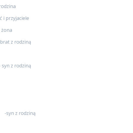
rodzina
i przyjaciele
 żona
t z rodziną
n z rodziną
n z rodziną