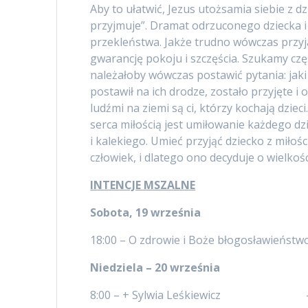
Aby to ułatwić, Jezus utożsamia siebie z dz
przyjmuje”. Dramat odrzuconego dziecka i
przekleństwa. Jakże trudno wówczas przyją
gwarancję pokoju i szczęścia. Szukamy czę
należałoby wówczas postawić pytania: jaki 
postawił na ich drodze, zostało przyjęte i
ludźmi na ziemi są ci, którzy kochają dzie
serca miłością jest umiłowanie każdego d
i kalekiego. Umieć przyjąć dziecko z miłoś
człowiek, i dlatego ono decyduje o wielkoś
INTENCJE MSZALNE
Sobota, 19 września
18:00 – O zdrowie i Boże błogosławieńst
Niedziela – 20 września
8:00 – + Sylwia Leśkiewicz – rod