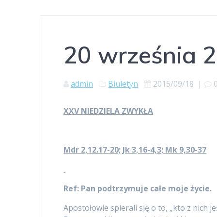
20 września 2
admin
Biuletyn
2015/09/18
|
XXV NIEDZIELA ZWYKŁA
Mdr 2,12.17-20; Jk 3,16-4,3; Mk 9,30-37
Ref:
Pan podtrzymuje całe moje życie.
Apostołowie spierali się o to, „kto z nich 