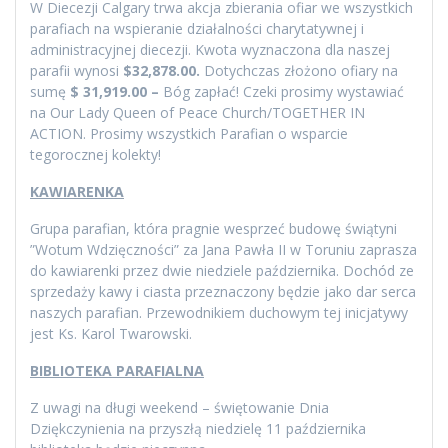
W Diecezji Calgary trwa akcja zbierania ofiar we wszystkich
parafiach na wspieranie działalności charytatywnej i
administracyjnej diecezji. Kwota wyznaczona dla naszej
parafii wynosi
$32,878.00.
Dotychczas złożono ofiary na
sumę
$ 31,919.00 –
Bóg zapłać! Czeki prosimy wystawiać
na Our Lady Queen of Peace Church/TOGETHER IN
ACTION. Prosimy wszystkich Parafian o wsparcie
tegorocznej kolekty!
KAWIARENKA
Grupa parafian, która pragnie wesprzeć budowę świątyni
”Wotum Wdzięczności” za Jana Pawła II w Toruniu zaprasza
do kawiarenki przez dwie niedziele października. Dochód ze
sprzedaży kawy i ciasta przeznaczony będzie jako dar serca
naszych parafian. Przewodnikiem duchowym tej inicjatywy
jest Ks. Karol Twarowski.
BIBLIOTEKA PARAFIALNA
Z uwagi na długi weekend – świętowanie Dnia
Dziękczynienia na przyszłą niedzielę 11 października