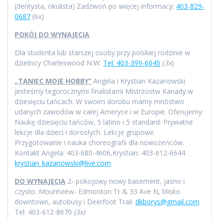
(dentysta, okulista) Zadzwoń po więcej informacji:
403-829-
0687
(6x)
POKÓJ DO WYNAJĘCIA
Dla studenta lub starszej osoby przy polskiej rodzinie w
dzielnicy Charleswood N.W.
Tel: 403-399-6045
(
3x
)
„TANIEC MOJE HOBBY”
Angela i Krystian Kazanowski
Jesteśmy tegorocznymi finalistami Mistrzostw Kanady w
dziesięciu tańcach. W swoim dorobu mamy mnóstwo
udanych zawodów w całej Ameryce i w Europie. Oferujemy:
Naukę dziesięciu tańców, 5 latino i 5 standard. Prywatne
lekcje dla dzieci i dorosłych. Lekcje grupowe.
Przygotowanie i nauka choreografii dla nowożeńców.
Kontakt Angela: 403-680-4606,Krystian: 403-612-6644
krystian_kazanowski@live.com
DO WYNAJĘCIA
2- pokojowy nowy basement, jasno i
czysto. Mountview- Edmonton Tr & 33 Ave N, blisko
downtown, autobusy i Deerfoot Trail.
dkborys@gmail.com
Tel: 403-612-8670
(3x)