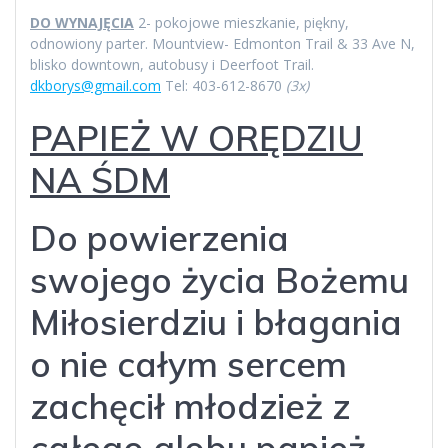
DO WYNAJĘCIA
2- pokojowe mieszkanie, piękny,
odnowiony parter. Mountview- Edmonton Trail & 33 Ave N,
blisko downtown, autobusy i Deerfoot Trail.
dkborys@gmail.com
Tel: 403-612-8670
(3x)
PAPIEŻ W ORĘDZIU
NA ŚDM
Do powierzenia
swojego życia Bożemu
Miłosierdziu i błagania
o nie całym sercem
zachęcił młodzież z
całego globu papież