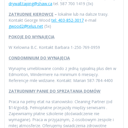
drywall.taping@shaw.ca
tel. 587 700 1419 (3x)
ZATRUDNIĘ KIEROWCĘ
–
lokalnie lub na dalsze trasy.
Kontakt George Wood
tel: 403-852-3017
e-mail
gwood2@telus.net
(5x)
POKOJE DO WYNAJĘCIA
W Kelowna B.C. Kontakt Barbara 1-250-769-0959
CONDOMINIUM DO WYNAJĘCIA
Wynajmę umeblowane condo z jedną sypialnią plus den w
Edmonton, Windermere na minimum 6 miesięcy.
Referencje mile widziane. Kontakt: Marian 587-784-4400
ZATRUDNIMY PANIE DO SPRZĄTANIA DOMÓW
Praca na pełny etat na stanowisko: Cleaning Partner (od
$14/godz
).
Pełnopłatne przejazdy między serwisami .
Zapewniamy płatne szkolenie (doświadczenie nie
wymagane). Praca w przyjaznym, 2-osobowym zespole i
miłej atmosferze. Oferujemy świadczenia zdrowotne