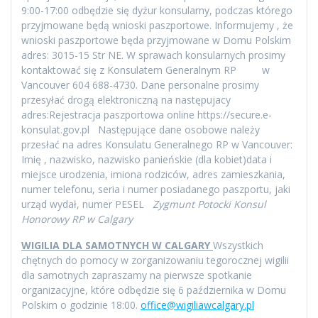
9:00-17:00 odbędzie się dyżur konsularny, podczas którego
przyjmowane będą wnioski paszportowe. Informujemy , że
wnioski paszportowe będa przyjmowane w Domu Polskim
adres: 3015-15 Str NE. W sprawach konsularnych prosimy
kontaktować się z Konsulatem Generalnym RP w
Vancouver 604 688-4730. Dane personalne prosimy
przesyłać drogą elektroniczną na następujacy
adres:Rejestracja paszportowa online https://secure.e-
konsulat.gov.pl Następujące dane osobowe należy
przesłać na adres Konsulatu Generalnego RP w Vancouver:
Imię , nazwisko, nazwisko panieńskie (dla kobiet)data i
miejsce urodzenia, imiona rodziców, adres zamieszkania,
numer telefonu, seria i numer posiadanego paszportu, jaki
urząd wydał, numer PESEL
Zygmunt Potocki Konsul
Honorowy RP w Calgary
WIGILIA DLA SAMOTNYCH W CALGARY
Wszystkich
chętnych do pomocy w zorganizowaniu tegorocznej wigilii
dla samotnych zapraszamy na pierwsze spotkanie
organizacyjne, które odbędzie się 6 października w Domu
Polskim o godzinie 18:00.
office@wigiliawcalgary.pl