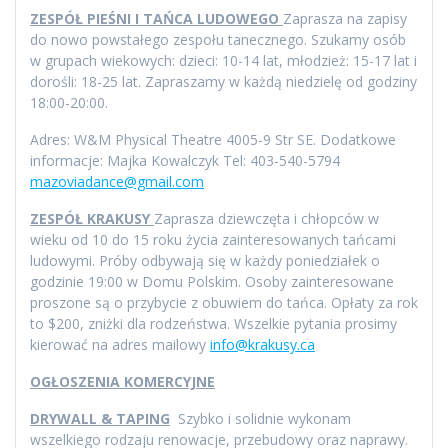
ZESPÓŁ PIEŚNI I TAŃCA LUDOWEGO
Zaprasza na zapisy
do nowo powstałego zespołu tanecznego. Szukamy osób
w grupach wiekowych: dzieci: 10-14 lat, młodzież: 15-17 lat i
dorośli: 18-25 lat. Zapraszamy w każdą niedzielę od godziny
18:00-20:00.
Adres: W&M Physical Theatre 4005-9 Str SE. Dodatkowe
informacje: Majka Kowalczyk Tel: 403-540-5794
mazoviadance@gmail.com
ZESPÓŁ KRAKUSY
Zaprasza dziewczęta i chłopców w
wieku od 10 do 15 roku życia zainteresowanych tańcami
ludowymi. Próby odbywają się w każdy poniedziałek o
godzinie 19:00 w Domu Polskim. Osoby zainteresowane
proszone są o przybycie z obuwiem do tańca. Opłaty za rok
to $200, zniżki dla rodzeństwa. Wszelkie pytania prosimy
kierować na adres mailowy
info@krakusy.ca
OGŁOSZENIA KOMERCYJNE
DRYWALL & TAPING
Szybko i solidnie wykonam
wszelkiego rodzaju renowacje, przebudowy oraz naprawy.