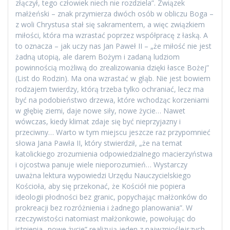
złączył, tego człowiek niech nie rozdziela”. Związek
małżeński – znak przymierza dwóch osób w obliczu Boga –
z woli Chrystusa stał się sakramentem, a więc związkiem
miłości, która ma wzrastać poprzez współpracę z łaską. A
to oznacza – jak uczy nas Jan Paweł II – „że miłość nie jest
żadną utopią, ale darem Bożym i zadaną ludziom
powinnością możliwą do zrealizowania dzięki łasce Bożej”
(List do Rodzin). Ma ona wzrastać w głąb. Nie jest bowiem
rodzajem twierdzy, którą trzeba tylko ochraniać, lecz ma
być na podobieństwo drzewa, które wchodząc korzeniami
w głębię ziemi, daje nowe siły, nowe życie… Nawet
wówczas, kiedy klimat zdaje się być nieprzyjazny i
przeciwny… Warto w tym miejscu jeszcze raz przypomnieć
słowa Jana Pawła II, który stwierdził, „że na temat
katolickiego zrozumienia odpowiedzialnego macierzyństwa
i ojcostwa panuje wiele nieporozumień… Wystarczy
uważna lektura wypowiedzi Urzędu Nauczycielskiego
Kościoła, aby się przekonać, że Kościół nie popiera
ideologii płodności bez granic, popychając małżonków do
prokreacji bez rozróżnienia i żadnego planowania”. W
rzeczywistości natomiast małżonkowie, powołując do
istnienia „nowe życie” realizują jeden z najwznioślejszych