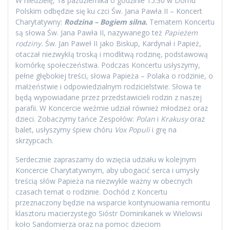
W niedzielę, 18 października o godzinie 15:30 w Domu
Polskim odbędzie się ku czci Św. Jana Pawła II – Koncert
Charytatywny:
Rodzina – Bogiem
silna.
Tematem Koncertu
są słowa Św. Jana Pawła II, nazywanego też
Papieżem
rodziny.
Św. Jan Paweł II jako Biskup, Kardynał i Papież,
otaczał niezwykłą troską i modlitwą rodzinę, podstawową
komórkę społeczeństwa. Podczas Koncertu usłyszymy,
pełne głębokiej treści, słowa Papieża – Polaka o rodzinie, o
małżeństwie i odpowiedzialnym rodzicielstwie. Słowa te
będą wypowiadane przez przedstawicieli rodzin z naszej
parafii. W Koncercie weźmie udział również młodzież oraz
dzieci. Zobaczymy tańce Zespołów:
Polan
i
Krakusy
oraz
balet, usłyszymy śpiew chóru
Vox Populi
i grę na
skrzypcach.
Serdecznie zapraszamy do wzięcia udziału w kolejnym
Koncercie Charytatywnym, aby ubogacić serca i umysły
treścią słów Papieża na niezwykle ważny w obecnych
czasach temat o rodzinie. Dochód z Koncertu
przeznaczony będzie na wsparcie kontynuowania remontu
klasztoru macierzystego Sióstr Dominikanek w Wielowsi
koło Sandomierza oraz na pomoc dzieciom