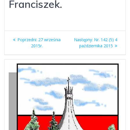
Franciszek.
Nawigacja
Poprzedni
Następny
Poprzedni:
27 września
Następny:
Nr. 142 (5) 4
wpisu
wpis:
wpis:
2015r.
października 2015