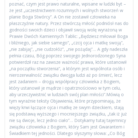
poznać, czym jest prawo naturalne, wpisane w ludzki byt –
że jest „uczestnictwem rozumnych i wolnych stworzeń w
planie Boga Stwórcy”. A On nie zostawił człowieka na
płaszczyźnie natury. Przez stwórczą miłość podniósł nas do
godności swoich dzieci i objawił swoją wolę wyrażoną w
Prawie Dwóch Kamiennych Tablic: „Będziesz miłował Boga
i bliźniego, jak siebie samego”, „czcij ojca i matkę swoją”,
„nie zabijaj”, „nie cudzołóż”, „nie pożądaj”… A gdy nadeszła
pełnia czasu, Bóg poprzez swojego Jednorodzonego Syna
potwierdził raz na zawsze ważność prawa, które ustanowił
„na początku stworzenia”, a którym jest wspólnota osób i
nierozerwalność związku dwojga ludzi aż po śmierć, lecz
jest zadaniem – drogą współpracy człowieka z Bogiem,
który ustanowił je mądrze i opatrznościowo w tym celu,
aby urzeczywistnić w ludziach swój plan miłości”.Mówią o
tym wyraźnie teksty Objawienia, które przypominają, że
więzy krwi łączące ojca i matkę ze swym dzieckiem, stają
się podstawą wyższego i mocniejszego związku, „tak iż już
nie są dwoje, lecz jedno ciało”… Dotykamy tutaj tajemnicy
związku człowieka z Bogiem, który Sam jest Gwarantem i
Świadkiem tej jedności. Dlatego słyszymy słowa: „Co Bóg