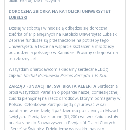
biblioteka będzie nieczynna.
DOROCZNA ZBIÓRKA NA KATOLICKI UNIWERSYTET
LUBELSKI
Dzisiaj w sobotę i w niedzielę odbędzie się doroczna
zbiórka ofiar pieniężnych na Katolicki Uniwersytet Lubelski.
Zebrane fundusze są przeznaczone na potrzeby tego
Uniwersytetu a także na wsparcie kształcenia młodzieży
pochodzenia polskiego w Kanadzie. Prosimy o hojność na
ten zbożny cel
Wszystkim ofiarodawcom składamy serdeczne „Bóg
zapłać”
Michał Broniewski
Prezes Zarządu T.P. KUL
ZARZĄD FUNDACJI IM. SW. BRATA ALBERTA
Serdecznie
prosi wszystkich Parafian o poparcie naszej comiesięcznej
zbiórki pieniężnej na rzecz ośrodków, którym pomagamy w
Polsce. Członkowie Zarządu będą dyżurować w sali
parafialnej w niedzielę 4 października po dziennych Mszach
świętych. Pieniądze zebrane ($1,200) we wrześniu zostały
przekazane do Stowarzyszenia Przyjaciół Dzieci Chorych
„Serce” w Świdnicy. Dziękujemy wszystkim naszym