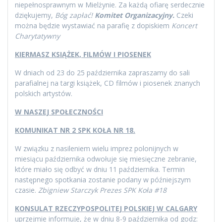
niepełnosprawnym w Mielżynie. Za każdą ofiarę serdecznie
dziękujemy,
Bóg zapłać!
Komitet Organizacyjny.
Czeki
można będzie wystawiać na parafię z dopiskiem
Koncert
Charytatywny
KIERMASZ KSIĄŻEK, FILMÓW I PIOSENEK
W dniach od 23 do 25 października zapraszamy do sali
parafialnej na targi książek, CD filmów i piosenek znanych
polskich artystów.
W NASZEJ SPOŁECZNOŚCI
KOMUNIKAT NR 2 SPK KOŁA NR 18.
W związku z nasileniem wielu imprez polonijnych w
miesiącu października odwołuje się miesięczne zebranie,
które miało się odbyć w dniu 11 października. Termin
następnego spotkania zostanie podany w późniejszym
czasie.
Zbigniew Starczyk
Prezes SPK Koła #18
KONSULAT RZECZYPOSPOLITEJ POLSKIEJ W CALGARY
uprzejmie informuje, że w dniu 8-9 października od godz: