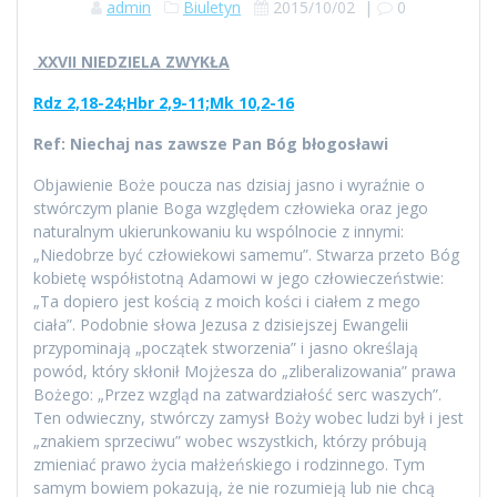
admin
Biuletyn
2015/10/02
|
0
XXVII NIEDZIELA ZWYKŁA
Rdz 2,18-24;Hbr 2,9-11;Mk 10,2-16
Ref:
Niechaj nas zawsze Pan Bóg błogosławi
Objawienie Boże poucza nas dzisiaj jasno i wyraźnie o
stwórczym planie Boga względem człowieka oraz jego
naturalnym ukierunkowaniu ku wspólnocie z innymi:
„Niedobrze być człowiekowi samemu”. Stwarza przeto Bóg
kobietę współistotną Adamowi w jego człowieczeństwie:
„Ta dopiero jest kością z moich kości i ciałem z mego
ciała”. Podobnie słowa Jezusa z dzisiejszej Ewangelii
przypominają „początek stworzenia” i jasno określają
powód, który skłonił Mojżesza do „zliberalizowania” prawa
Bożego: „Przez wzgląd na zatwardziałość serc waszych”.
Ten odwieczny, stwórczy zamysł Boży wobec ludzi był i jest
„znakiem sprzeciwu” wobec wszystkich, którzy próbują
zmieniać prawo życia małżeńskiego i rodzinnego. Tym
samym bowiem pokazują, że nie rozumieją lub nie chcą