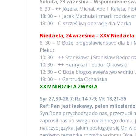
Sobota, 23 września – Wspomnienie św. 
8: 30 – ++ Józefa, Michał, Adolf, Kaleta, 
18: 00 – + Jacek Machula i zmarli rodzice o
18: 00 – O szczęśliwą operację dla Marka
Niedziela, 24 września – XXV Niedziel
8: 30 – O Boże błogosławieństwo dla 
Piekut
10: 30 – ++ Stanisława i Stanisław Bednarc
10: 30 – ++ Henryka i Teodor Olkowski
12: 30 – O Boże błogosławieństwo w dniu
19: 00 – + Gertruda Cichańska
XXIV NIEDZIELA ZWYKŁA
Syr 27,30-28,7; Rz 14 7-9; Mt 18,21-35
Ref: Pan jest łaskawy, pełen miłosierdz
Syn Boga przychodząc do nas, przerzucił 
zaprosił nas do swego rodzinnego domu, j
nauczyć języka, jakim posługuje się On w 
zarówno tematykę rozmów w domu Ojca, ja