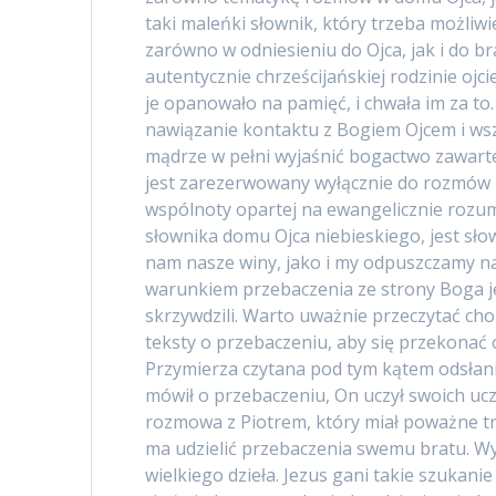
taki maleńki słownik, który trzeba możliw
zarówno w odniesieniu do Ojca, jak i do br
autentycznie chrześcijańskiej rodzinie ojc
je opanowało na pamięć, i chwała im za to
nawiązanie kontaktu z Bogiem Ojcem i wszy
mądrze w pełni wyjaśnić bogactwo zawarte 
jest zarezerwowany wyłącznie do rozmów z 
wspólnoty opartej na ewangelicznie rozum
słownika domu Ojca niebieskiego, jest sło
nam nasze winy, jako i my odpuszczamy na
warunkiem przebaczenia ze strony Boga j
skrzywdzili. Warto uważnie przeczytać cho
teksty o przebaczeniu, aby się przekonać o
Przymierza czytana pod tym kątem odsłania
mówił o przebaczeniu, On uczył swoich uc
rozmowa z Piotrem, który miał poważne tr
ma udzielić przebaczenia swemu bratu. Wyd
wielkiego dzieła. Jezus gani takie szukan