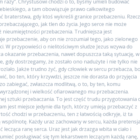
em razy”. Chrystusowi chodzi o to, byśmy umieli budować
iebieskiego, a tam obowiązuje prawo całkowitego
braterstwa, gdy ktoś wykreśli granice przebaczeniu. Rzec
przebaczającego, jak tlen do życia. Jego serce nie może
 nieumiejętności przebaczenia. Trudniejsza jest
je przebaczenie, aby on nie zrozumiał tego, jako zielonego
i. W przypowieści o nielitościwym słudze Jezus wzywa do
 za okazanie przebaczenia, nawet dopuszcza taką sytuację, w
 gdy dostrzegamy, że zostało ono nadużyte i nie tylko nie
 rozlało. Jakże trudno żyć, gdy człowiek w sercu przebacza, b
ć, bo ten, który krzywdzi, jeszcze nie dorasta do przyjęcia
o zabiegać, zwłaszcza modlitwą, o to, by ten, komu
 wyrządzonej i wielkość ofiarowanego mu przebaczenia.
ej sztuki przebaczania. To jest część trudu przygotowania 
m jest miejsce jedynie dla tych, którzy umieją przebaczyć z
tość chodzi w przebaczeniu, ten z łatwością odkryje, iż ta
ą wspólnotę. Każdy uraz zachowany w sercu, każda pretensj
ć lecząca ranę serca. Uraz jest jak drzazga wbita w ciało i
a umieć posługiwać się tym lekarstwem leczącym każdą ranę,