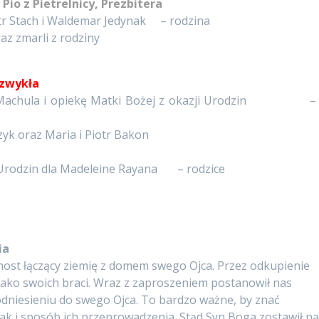
Pio z Pietrelnicy, Prezbitera
Piotr Stach i Waldemar Jedynak – rodzina
raz zmarli z rodziny
a zwykła
Eli Machula i opiekę Matki Bożej z okazji Urodzin – 
zyk oraz Maria i Piotr Bakon
 Urodzin dla Madeleine Rayana – rodzice
ia
most łączący ziemię z domem swego Ojca. Przez odkupienie
ako swoich braci. Wraz z zaproszeniem postanowił nas
odniesieniu do swego Ojca. To bardzo ważne, by znać
k i sposób ich przeprowadzenia. Stąd Syn Boga zostawił n