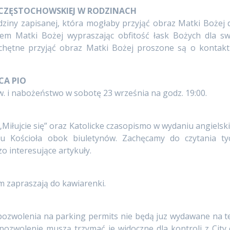
 CZĘSTOCHOWSKIEJ W RODZINACH
ziny zapisanej, która mogłaby przyjąć obraz Matki Bożej 
em Matki Bożej wypraszając obfitość łask Bożych dla sw
y chętne przyjąć obraz Matki Bożej proszone są o kontakt
CA PIO
 i nabożeństwo w sobotę 23 września na godz. 19:00.
„Miłujcie się” oraz Katolicke czasopismo w wydaniu angielsk
u Kościoła obok biuletynów. Zachęcamy do czytania ty
o interesujące artykuły.
 zapraszają do kawiarenki.
ozwolenia na parking permits nie będą juz wydawane na t
 pozwolenie muszą trzymać je widoczne dla kontroli z City 