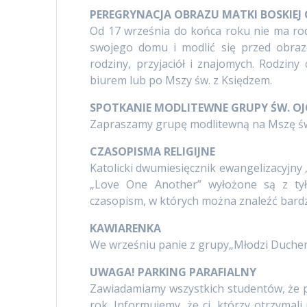
PEREGRYNACJA OBRAZU MATKI BOSKIEJ
Od 17 września do końca roku nie ma rod
swojego domu i modlić się przed obraz
rodziny, przyjaciół i znajomych. Rodzin
biurem lub po Mszy św. z Księdzem.
SPOTKANIE MODLITEWNE GRUPY ŚW. OJ
Zapraszamy grupę modlitewną na Mszę św.
CZASOPISMA RELIGIJNE
Katolicki dwumiesięcznik ewangelizacyjny 
„Love One Another” wyłożone są z tył
czasopism, w których można znaleźć bardz
KAWIARENKA
We wrześniu panie z grupy„Młodzi Duchem
UWAGA! PARKING PARAFIALNY
Zawiadamiamy wszystkich studentów, że p
rok. Informujemy, że ci, którzy otrzymali