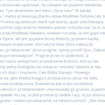
ie doskonale opanować, by człowiek nie popełnił nietaktów
aci. Tym słownikiem jest tekst „Ojcze nasz”. W każdej
iec i matka przekazują dziecku słowa Modlitwy Pańskiej tak, 
. Przekazują wówczas skarb nad skarby, język umożliwiający
stkimi Jego dziećmi. Niewielu jednak rodziców stać na to, 
w tej Modlitwie. Niewielu, bowiem rozumie, że ten język ni
Ojcem, ale jest językiem Bożej Rodziny, językiem każdej
ianym braterstwie. Otóż wśród słów, które należą do
wo „przebaczenie”. Jezus pragnie, byśmy prosili Ojca: „Odpu
szym winowajcom”. Pragnie przez to podkreślić, iż
est nasza umiejętność przebaczenia braciom, którzy nas
ćby jedną Ewangelię św. Łukasza i zestawić zawarte w niej
 ich ilości i znaczeniu. Cała Biblia Starego i Nowego
 się, jako Wielka Księga o przebaczeniu. Jezus nie tylko
zniów przebaczenia. Znamienna jest w tym kontekście
udności z przebaczeniem i interesowały go granice, w jakic
awało mu się, że jeśli przebaczy siedem razy, to już dokona
ie granic i otwiera przebaczenie na nieskończoność. „Nie mów