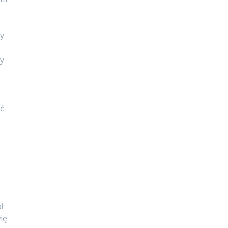
by
by
e
ść
h
ł
ię