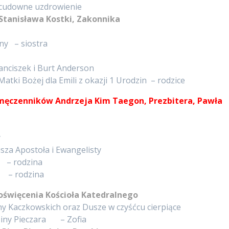
 cudowne uzdrowienie
 Stanisława Kostki, Zakonnika
iny – siostra
i
ranciszek i Burt Anderson
atki Bożej dla Emili z okazji 1 Urodzin – rodzice
 męczenników Andrzeja Kim Taegon, Prezbitera, Pawła
y
sza Apostoła i Ewangelisty
 rodzina
 rodzina
poświęcenia Kościoła Katedralnego
ziny Kaczkowskich oraz Dusze w czyśćcu cierpiące
dziny Pieczara – Zofia