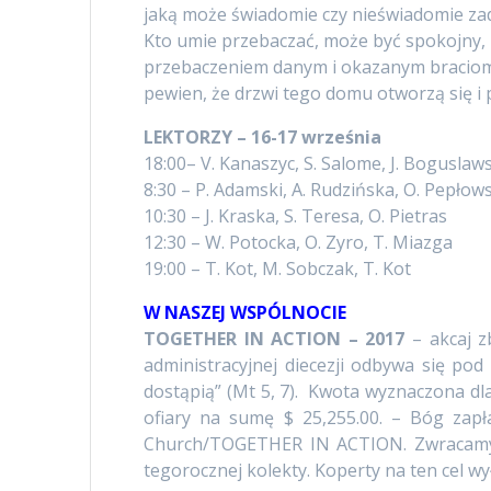
jaką może świadomie czy nieświadomie za
Kto umie przebaczać, może być spokojny, i
przebaczeniem danym i okazanym braciom.
pewien, że drzwi tego domu otworzą się i 
LEKTORZY – 16-17 września
18:00– V. Kanaszyc, S. Salome, J. Boguslaw
8:30 – P. Adamski, A. Rudzińska, O. Pepłow
10:30 – J. Kraska, S. Teresa, O. Pietras
12:30 – W. Potocka, O. Zyro, T. Miazga
19:00 – T. Kot, M. Sobczak, T. Kot
W NASZEJ WSPÓLNOCIE
TOGETHER IN ACTION – 2017
– akcaj zb
administracyjnej diecezji odbywa się pod
dostąpią” (Mt 5, 7). Kwota wyznaczona dla
ofiary na sumę $ 25,255.00. – Bóg zap
Church/TOGETHER IN ACTION. Zwracamy s
tegorocznej kolekty. Koperty na ten cel wy