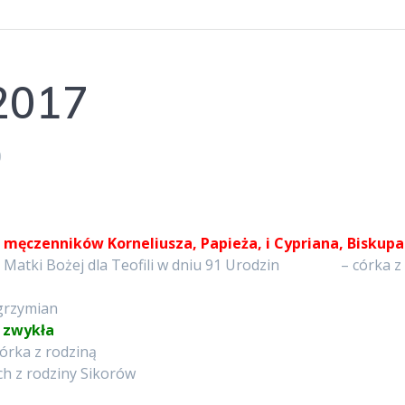
 2017
0
 męczenników Korneliusza, Papieża, i Cypriana, Biskupa
ekę Matki Bożej dla Teofili w dniu 91 Urodzin – córka z
lgrzymian
a zwykła
córka z rodziną
ych z rodziny Sikorów