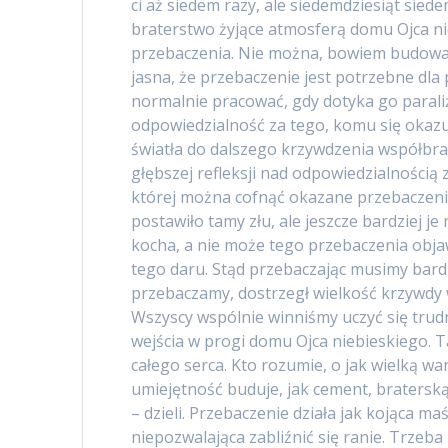
ci aż siedem razy, ale siedemdziesiąt sied
braterstwo żyjące atmosferą domu Ojca n
przebaczenia. Nie można, bowiem budować 
jasna, że przebaczenie jest potrzebne dla 
normalnie pracować, gdy dotyka go paraliż
odpowiedzialność za tego, komu się okazu
światła do dalszego krzywdzenia współbrac
głębszej refleksji nad odpowiedzialnością
której można cofnąć okazane przebaczenie,
postawiło tamy złu, ale jeszcze bardziej je
kocha, a nie może tego przebaczenia objawi
tego daru. Stąd przebaczając musimy bardz
przebaczamy, dostrzegł wielkość krzywdy
Wszyscy wspólnie winniśmy uczyć się trudn
wejścia w progi domu Ojca niebieskiego. Ta
całego serca. Kto rozumie, o jak wielką war
umiejętność buduje, jak cement, bratersk
– dzieli. Przebaczenie działa jak kojąca maś
niepozwalająca zabliźnić się ranie. Trzeb