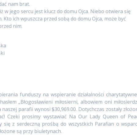
dać nam brat.
ż w jego sercu jest klucz do domu Ojca. Niebo otwiera się
 Kto ich wpuszcza przed sobą do domu Ojca, może być
przed nim.
ska
ski
ierania funduszy na wspieranie działalności charytatywnej
 hasłem „Błogosławieni miłosierni, albowiem oni miłosierdz
 naszej parafii wynosi $30,969.00. Dotychczas zostały złożo
łać! Czeki prosimy wystawiać Na Our Lady Queen of Pea
ię z serdeczną prośbą do wszystkich Parafian o wsparc
łożone są przy biuletynach.