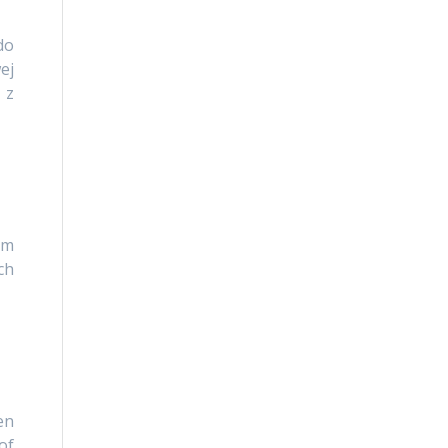
do
ej
 z
im
ch
en
of