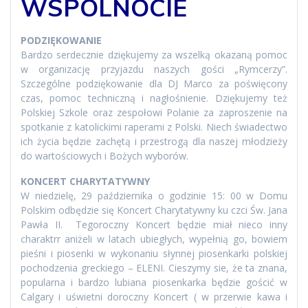
WSPÓLNOCIE
PODZIĘKOWANIE
Bardzo serdecznie dziękujemy za wszelką okazaną pomoc
w organizację przyjazdu naszych gości „Rymcerzy”.
Szczególne podziękowanie dla DJ Marco za poświęcony
czas, pomoc techniczną i nagłośnienie. Dziękujemy też
Polskiej Szkole oraz zespołowi Polanie za zaproszenie na
spotkanie z katolickimi raperami z Polski. Niech świadectwo
ich życia będzie zachętą i przestrogą dla naszej młodzieży
do wartościowych i Bożych wyborów.
KONCERT CHARYTATYWNY
W niedzielę, 29 października o godzinie 15: 00 w Domu
Polskim odbędzie się Koncert Charytatywny ku czci Św. Jana
Pawła II. Tegoroczny Koncert będzie miał nieco inny
charaktrr aniżeli w latach ubiegłych, wypełnią go, bowiem
pieśni i piosenki w wykonaniu słynnej piosenkarki polskiej
pochodzenia greckiego – ELENI. Cieszymy sie, że ta znana,
popularna i bardzo lubiana piosenkarka będzie gościć w
Calgary i uświetni doroczny Koncert ( w przerwie kawa i