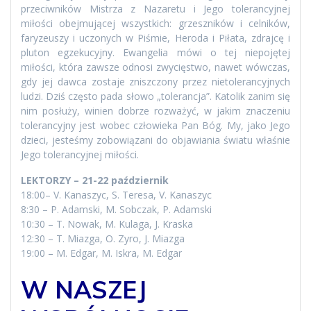
przeciwników Mistrza z Nazaretu i Jego tolerancyjnej
miłości obejmującej wszystkich: grzeszników i celników,
faryzeuszy i uczonych w Piśmie, Heroda i Piłata, zdrajcę i
pluton egzekucyjny. Ewangelia mówi o tej niepojętej
miłości, która zawsze odnosi zwycięstwo, nawet wówczas,
gdy jej dawca zostaje zniszczony przez nietolerancyjnych
ludzi. Dziś często pada słowo „tolerancja”. Katolik zanim się
nim posłuży, winien dobrze rozważyć, w jakim znaczeniu
tolerancyjny jest wobec człowieka Pan Bóg. My, jako Jego
dzieci, jesteśmy zobowiązani do objawiania światu właśnie
Jego tolerancyjnej miłości.
LEKTORZY – 21-22 październik
18:00– V. Kanaszyc, S. Teresa, V. Kanaszyc
8:30 – P. Adamski, M. Sobczak, P. Adamski
10:30 – T. Nowak, M. Kulaga, J. Kraska
12:30 – T. Miazga, O. Zyro, J. Miazga
19:00 – M. Edgar, M. Iskra, M. Edgar
W NASZEJ