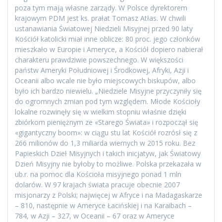
poza tym mają własne zarządy. W Polsce dyrektorem
krajowym PDM jest ks. prałat Tomasz Atłas. W chwili
ustanawiania Światowej Niedzieli Misyjnej przed 90 laty
Kościół katolicki miał inne oblicze: 80 proc. jego członków
mieszkało w Europie i Ameryce, a Kościół dopiero nabierał
charakteru prawdziwie powszechnego. W większości
państw Ameryki Południowej i Środkowej, Afryki, Azji i
Oceanii albo wcale nie było miejscowych biskupów, albo
było ich bardzo niewielu. „Niedziele Misyjne przyczyniły się
do ogromnych zmian pod tym względem. Młode Kościoły
lokalne rozwinęły się w wielkim stopniu właśnie dzięki
zbiórkom pieniężnym ze «Starego Świata» i rozpoczął się
«gigantyczny boom»: w ciągu stu lat Kościół rozrósł się z
266 milionów do 1,3 miliarda wiernych w 2015 roku. Bez
Papieskich Dzieł Misyjnych i takich inicjatyw, jak Światowy
Dzień Misyjny nie byłoby to możliwe. Polska przekazała w
ub.r. na pomoc dla Kościoła misyjnego ponad 1 mln
dolarów. W 97 krajach świata pracuje obecnie 2007
misjonarzy z Polski; najwięcej w Afryce i na Madagaskarze
– 810, następnie w Ameryce Łacińskiej i na Karaibach –
784, w Azji – 327, w Oceanii – 67 oraz w Ameryce