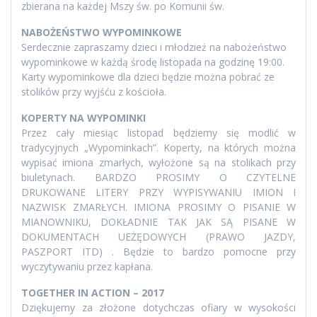
zbierana na każdej Mszy św. po Komunii św.
NABOŻEŃSTWO WYPOMINKOWE
Serdecznie zapraszamy dzieci i młodzież na nabożeństwo
wypominkowe w każdą środę listopada na godzinę 19:00.
Karty wypominkowe dla dzieci będzie można pobrać ze
stolików przy wyjśću z kościoła.
KOPERTY NA WYPOMINKI
Przez cały miesiąc listopad będziemy się modlić w
tradycyjnych „Wypominkach”. Koperty, na których można
wypisać imiona zmarłych, wyłożone są na stolikach przy
biuletynach. BARDZO PROSIMY O CZYTELNE
DRUKOWANE LITERY PRZY WYPISYWANIU IMION I
NAZWISK ZMARŁYCH. IMIONA PROSIMY O PISANIE W
MIANOWNIKU, DOKŁADNIE TAK JAK SĄ PISANE W
DOKUMENTACH UEŻĘDOWYCH (PRAWO JAZDY,
PASZPORT ITD) . Będzie to bardzo pomocne przy
wyczytywaniu przez kapłana.
TOGETHER IN ACTION – 2017
Dziękujemy za złożone dotychczas ofiary w wysokości