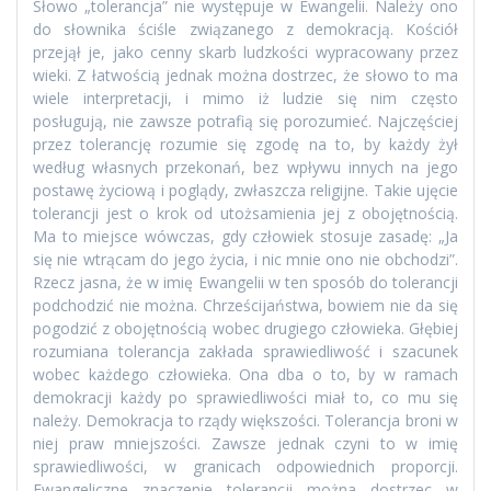
Słowo „tolerancja” nie występuje w Ewangelii. Należy ono
do słownika ściśle związanego z demokracją. Kościół
przejął je, jako cenny skarb ludzkości wypracowany przez
wieki. Z łatwością jednak można dostrzec, że słowo to ma
wiele interpretacji, i mimo iż ludzie się nim często
posługują, nie zawsze potrafią się porozumieć. Najczęściej
przez tolerancję rozumie się zgodę na to, by każdy żył
według własnych przekonań, bez wpływu innych na jego
postawę życiową i poglądy, zwłaszcza religijne. Takie ujęcie
tolerancji jest o krok od utożsamienia jej z obojętnością.
Ma to miejsce wówczas, gdy człowiek stosuje zasadę: „Ja
się nie wtrącam do jego życia, i nic mnie ono nie obchodzi”.
Rzecz jasna, że w imię Ewangelii w ten sposób do tolerancji
podchodzić nie można. Chrześcijaństwa, bowiem nie da się
pogodzić z obojętnością wobec drugiego człowieka. Głębiej
rozumiana tolerancja zakłada sprawiedliwość i szacunek
wobec każdego człowieka. Ona dba o to, by w ramach
demokracji każdy po sprawiedliwości miał to, co mu się
należy. Demokracja to rządy większości. Tolerancja broni w
niej praw mniejszości. Zawsze jednak czyni to w imię
sprawiedliwości, w granicach odpowiednich proporcji.
Ewangeliczne znaczenie tolerancji można dostrzec w