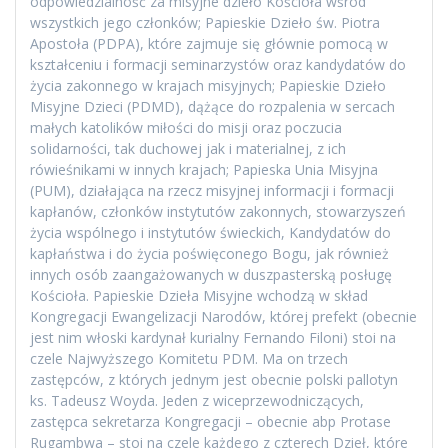
odpowiedzialność za misyjne dzieło Kościoła wśród
wszystkich jego członków; Papieskie Dzieło św. Piotra
Apostoła (PDPA), które zajmuje się głównie pomocą w
kształceniu i formacji seminarzystów oraz kandydatów do
życia zakonnego w krajach misyjnych; Papieskie Dzieło
Misyjne Dzieci (PDMD), dążące do rozpalenia w sercach
małych katolików miłości do misji oraz poczucia
solidarności, tak duchowej jak i materialnej, z ich
rówieśnikami w innych krajach; Papieska Unia Misyjna
(PUM), działająca na rzecz misyjnej informacji i formacji
kapłanów, członków instytutów zakonnych, stowarzyszeń
życia wspólnego i instytutów świeckich, Kandydatów do
kapłaństwa i do życia poświęconego Bogu, jak również
innych osób zaangażowanych w duszpasterską posługę
Kościoła. Papieskie Dzieła Misyjne wchodzą w skład
Kongregacji Ewangelizacji Narodów, której prefekt (obecnie
jest nim włoski kardynał kurialny Fernando Filoni) stoi na
czele Najwyższego Komitetu PDM. Ma on trzech
zastępców, z których jednym jest obecnie polski pallotyn
ks. Tadeusz Woyda. Jeden z wiceprzewodniczących,
zastępca sekretarza Kongregacji – obecnie abp Protase
Rugambwa – stoi na czele każdego z czterech Dzieł, które