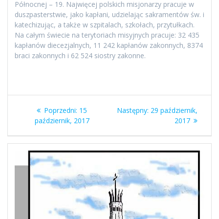
Północnej – 19. Najwięcej polskich misjonarzy pracuje w
duszpasterstwie, jako kapłani, udzielając sakramentów św. i
katechizując, a także w szpitalach, szkołach, przytułkach.
Na całym świecie na terytoriach misyjnych pracuje: 32 435
kapłanów diecezjalnych, 11 242 kapłanów zakonnych, 8374
braci zakonnych i 62 524 siostry zakonne.
Nawigacja
Poprzedni
Następny
Poprzedni:
15
Następny:
29 październik,
wpisu
wpis:
wpis:
październik, 2017
2017