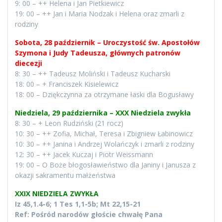
9: 00 – ++ Helena i Jan Pietkiewicz
19: 00 – ++ Jan i Maria Nodzak i Helena oraz zmarli z
rodziny
Sobota, 28 październik – Uroczystość św. Apostołów
Szymona i Judy Tadeusza, głównych patronów
diecezji
8: 30 – ++ Tadeusz Moliński i Tadeusz Kucharski
18: 00 – + Franciszek Kisielewicz
18: 00 – Dziękczynna za otrzymane łaski dla Bogusławy
Niedziela, 29 października – XXX Niedziela zwykła
8: 30 – + Leon Rudziński (21 rocz)
10: 30 – ++ Zofia, Michał, Teresa i Zbigniew Łabinowicz
10: 30 – ++ Janina i Andrzej Wolańczyk i zmarli z rodziny
12: 30 – ++ Jacek Kuczaj i Piotr Weissmann
19: 00 – O Boże błogosławieństwo dla Janiny i Janusza z
okazji sakramentu małżeństwa
XXIX NIEDZIELA ZWYKŁA
Iz 45,1.4-6; 1 Tes 1,1-5b; Mt 22,15-21
Ref: Pośród narodów głoście chwałę Pana