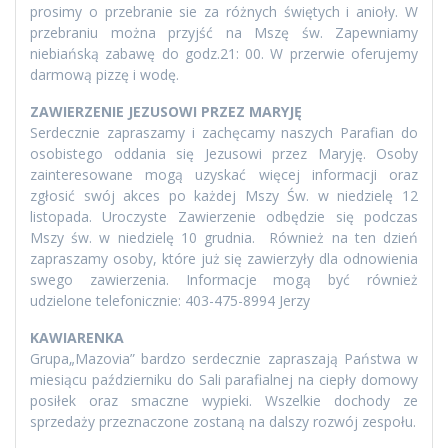
prosimy o przebranie sie za różnych świętych i anioły. W
przebraniu można przyjść na Mszę św. Zapewniamy
niebiańską zabawę do godz.21: 00. W przerwie oferujemy
darmową pizzę i wodę.
ZAWIERZENIE JEZUSOWI PRZEZ MARYJĘ
Serdecznie zapraszamy i zachęcamy naszych Parafian do
osobistego oddania się Jezusowi przez Maryję. Osoby
zainteresowane mogą uzyskać więcej informacji oraz
zgłosić swój akces po każdej Mszy Św. w niedzielę 12
listopada. Uroczyste Zawierzenie odbędzie się podczas
Mszy św. w niedzielę 10 grudnia. Również na ten dzień
zapraszamy osoby, które już się zawierzyły dla odnowienia
swego zawierzenia. Informacje mogą być również
udzielone telefonicznie: 403-475-8994 Jerzy
KAWIARENKA
Grupa„Mazovia” bardzo serdecznie zapraszają Państwa w
miesiącu październiku do Sali parafialnej na ciepły domowy
posiłek oraz smaczne wypieki. Wszelkie dochody ze
sprzedaży przeznaczone zostaną na dalszy rozwój zespołu.