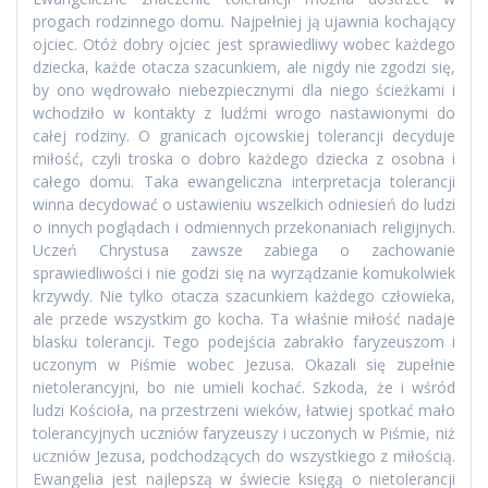
progach rodzinnego domu. Najpełniej ją ujawnia kochający
ojciec. Otóż dobry ojciec jest sprawiedliwy wobec każdego
dziecka, każde otacza szacunkiem, ale nigdy nie zgodzi się,
by ono wędrowało niebezpiecznymi dla niego ścieżkami i
wchodziło w kontakty z ludźmi wrogo nastawionymi do
całej rodziny. O granicach ojcowskiej tolerancji decyduje
miłość, czyli troska o dobro każdego dziecka z osobna i
całego domu. Taka ewangeliczna interpretacja tolerancji
winna decydować o ustawieniu wszelkich odniesień do ludzi
o innych poglądach i odmiennych przekonaniach religijnych.
Uczeń Chrystusa zawsze zabiega o zachowanie
sprawiedliwości i nie godzi się na wyrządzanie komukolwiek
krzywdy. Nie tylko otacza szacunkiem każdego człowieka,
ale przede wszystkim go kocha. Ta właśnie miłość nadaje
blasku tolerancji. Tego podejścia zabrakło faryzeuszom i
uczonym w Piśmie wobec Jezusa. Okazali się zupełnie
nietolerancyjni, bo nie umieli kochać. Szkoda, że i wśród
ludzi Kościoła, na przestrzeni wieków, łatwiej spotkać mało
tolerancyjnych uczniów faryzeuszy i uczonych w Piśmie, niż
uczniów Jezusa, podchodzących do wszystkiego z miłością.
Ewangelia jest najlepszą w świecie księgą o nietolerancji