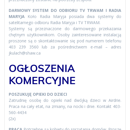
DARMOWY SYSTEM DO ODBIORU TV TRWAM I RADIA
MARYJA
Koło Radia Maryja posiada dwa systemy do
satelitarnego odbioru Radia Maryja i TV TRWAM.
Systemy są przeznaczone do darmowego przekazania
chętnym użytkownikom. Osoby zainteresowane instalacją
proszone są o skontaktowanie się pod numerem telefonu
403 239 3560 lub za pośrednictwem e-mail – adres
jkulach@shaw.ca
OGŁOSZENIA
KOMERCYJNE
POSZUKUJĘ OPIEKI DO DZIECI
Zatrudnię osobę do opieki nad dwójką dzieci w Airdrie.
Praca na cały etat, na zmiany, na nocki i dnie. Kontakt 403-
560-4434
(2x)
PRACA
Potrzebne są kobiety do sprzątania domów. Proszę