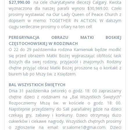
$27,990.00
na cele charytatywne diecezji Calgary. Kwota
wyznaczona dla naszej parafii wynosi $30,969.00. Czeki
prosimy wystawiać na Our Lady Queen of Peace Church z
dopisem w memo: TOGETHER IN ACTION. W dalszym
ciągu serdecznie prosimy o ofiary na ten cel!
PEREGRYNACJA OBRAZU MATKI BOSKIEJ
CZĘSTOCHOWSKIEJ W RODZINACH
O 22 do 29 października rodzina Kamieniak będzie modlić
się przed obrazem Matki Bożej wypraszając obfitość łask
Bożych dla swej rodziny, przyjaciół i znajomych. Rodziny
chętne przyjąć obraz Matki Bożej proszone są o kontakt z
biurem lub po Mszy św. z Księdzem.
BAL WSZYSTKICH ŚWIĘTYCH
Dnia 31 października (wtorek) o godz. 18: 00 zapraszamy
chętne dzieci z rodzinami na „Bal Wszystkich Świętych”
Rozpoczniemy Mszą św. w kościele o godz. 18: 00.
Napstepnie przejdziemy do Sali parafialnej gdzie na dzieci
czekają gry, zabawy i konkursy. Dzieci otrzymają dużo
cukierków i ciekawe nagrody. Wszystkich chętnych prosimy
o zgłoszenie na email: sr.salome1@gmai.com. Dzieci