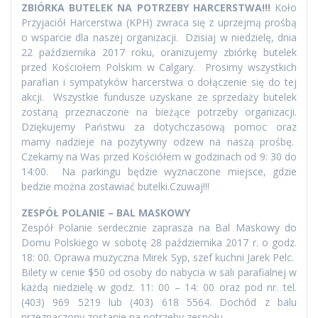
ZBIÓRKA BUTELEK NA POTRZEBY HARCERSTWA!!!
Koło
Przyjaciół Harcerstwa (KPH) zwraca się z uprzejmą prośbą
o wsparcie dla naszej organizacji. Dzisiaj w niedzielę, dnia
22 października 2017 roku, oranizujemy zbiórkę butelek
przed Kościołem Polskim w Calgary. Prosimy wszystkich
parafian i sympatyków harcerstwa o dołączenie się do tej
akcji. Wszystkie fundusze uzyskane ze sprzedaży butelek
zostaną przeznaczone na bieżące potrzeby organizacji.
Dziękujemy Państwu za dotychczasową pomoc oraz
mamy nadzieje na pozytywny odzew na naszą prośbę.
Czekamy na Was przed Kościółem w godzinach od 9: 30 do
14:00. Na parkingu będzie wyznaczone miejsce, gdzie
bedzie można zostawiać butelki.Czuwaj!!!
ZESPÓŁ POLANIE – BAL MASKOWY
Zespół Polanie serdecznie zaprasza na Bal Maskowy do
Domu Polskiego w sobotę 28 października 2017 r. o godz.
18: 00. Oprawa muzyczna Mirek Syp, szef kuchni Jarek Pelc.
Bilety w cenie $50 od osoby do nabycia w sali parafialnej w
każdą niedzielę w godz. 11: 00 – 14: 00 oraz pod nr. tel.
(403) 969 5219 lub (403) 618 5564. Dochód z balu
przeznaczony zostanie na potrzeby zespołu.