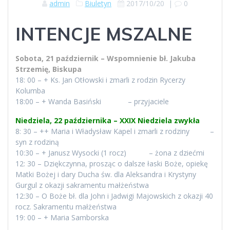
admin
Biuletyn
2017/10/20
|
0
INTENCJE MSZALNE
Sobota, 21 październik – Wspomnienie bł. Jakuba
Strzemię, Biskupa
18: 00 – + Ks. Jan Otłowski i zmarli z rodzin Rycerzy
Kolumba
18:00 – + Wanda Basiński – przyjaciele
Niedziela, 22 października – XXIX Niedziela zwykła
8: 30 – ++ Maria i Władysław Kapel i zmarli z rodziny –
syn z rodziną
10:30 – + Janusz Wysocki (1 rocz) – żona z dziećmi
12: 30 – Dziękczynna, prosząc o dalsze łaski Boże, opiekę
Matki Bożej i dary Ducha św. dla Aleksandra i Krystyny
Gurgul z okazji sakramentu małżeństwa
12:30 – O Boże bł. dla John i Jadwigi Majowskich z okazji 40
rocz. Sakramentu małżeństwa
19: 00 – + Maria Samborska