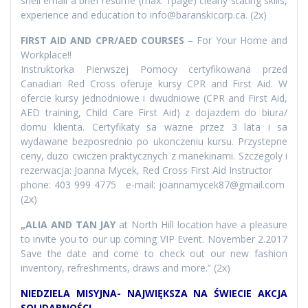
shell email a brief resume (max. 1page) clearly stating skills,
experience and education to info@baranskicorp.ca. (2x)
FIRST AID AND CPR/AED COURSES
– For Your Home and
Workplace!!
Instruktorka Pierwszej Pomocy certyfikowana przed
Canadian Red Cross oferuje kursy CPR and First Aid. W
ofercie kursy jednodniowe i dwudniowe (CPR and First Aid,
AED training, Child Care First Aid) z dojazdem do biura/
domu klienta. Certyfikaty sa wazne przez 3 lata i sa
wydawane bezposrednio po ukonczeniu kursu. Przystepne
ceny, duzo cwiczen praktycznych z manekinami. Szczegoly i
rezerwacja: Joanna Mycek, Red Cross First Aid Instructor
phone: 403 999 4775 e-mail: joannamycek87@gmail.com
(2x)
„ALIA AND TAN JAY
at North Hill location have a pleasure
to invite you to our up coming VIP Event. November 2.2017
Save the date and come to check out our new fashion
inventory, refreshments, draws and more.” (2x)
NIEDZIELA MISYJNA- NAJWIĘKSZA NA ŚWIECIE AKCJA
SOLIDARNOŚCI