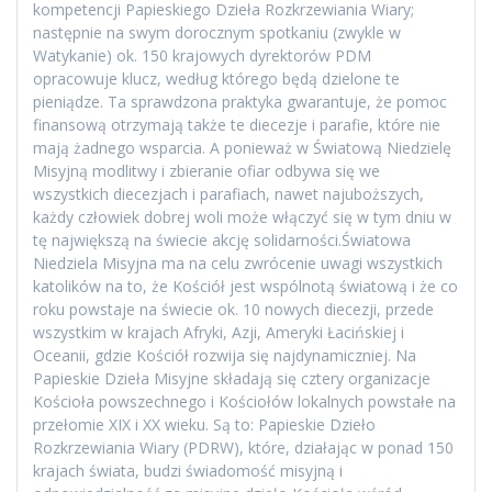
kompetencji Papieskiego Dzieła Rozkrzewiania Wiary;
następnie na swym dorocznym spotkaniu (zwykle w
Watykanie) ok. 150 krajowych dyrektorów PDM
opracowuje klucz, według którego będą dzielone te
pieniądze. Ta sprawdzona praktyka gwarantuje, że pomoc
finansową otrzymają także te diecezje i parafie, które nie
mają żadnego wsparcia. A ponieważ w Światową Niedzielę
Misyjną modlitwy i zbieranie ofiar odbywa się we
wszystkich diecezjach i parafiach, nawet najuboższych,
każdy człowiek dobrej woli może włączyć się w tym dniu w
tę największą na świecie akcję solidarności.Światowa
Niedziela Misyjna ma na celu zwrócenie uwagi wszystkich
katolików na to, że Kościół jest wspólnotą światową i że co
roku powstaje na świecie ok. 10 nowych diecezji, przede
wszystkim w krajach Afryki, Azji, Ameryki Łacińskiej i
Oceanii, gdzie Kościół rozwija się najdynamiczniej. Na
Papieskie Dzieła Misyjne składają się cztery organizacje
Kościoła powszechnego i Kościołów lokalnych powstałe na
przełomie XIX i XX wieku. Są to: Papieskie Dzieło
Rozkrzewiania Wiary (PDRW), które, działając w ponad 150
krajach świata, budzi świadomość misyjną i