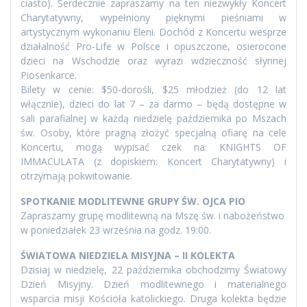
ciasto). Serdecznie zapraszamy na ten niezwykły Koncert
Charytatywny, wypełniony pięknymi pieśniami w
artystycznym wykonaniu Eleni. Dochód z Koncertu wesprze
działalność Pro-Life w Polsce i opuszczone, osierocone
dzieci na Wschodzie oraz wyrazi wdzieczność słynnej
Piosenkarce.
Bilety w cenie: $50-dorośli, $25 młodzież (do 12 lat
włącznie), dzieci do lat 7 – za darmo – będą dostępne w
sali parafialnej w każdą niedzielę października po Mszach
św. Osoby, które pragną złożyć specjalną ofiarę na cele
Koncertu, mogą wypisać czek na: KNIGHTS OF
IMMACULATA (z dopiskiem: Koncert Charytatywny) i
otrzymają pokwitowanie.
SPOTKANIE MODLITEWNE GRUPY ŚW. OJCA PIO
Zapraszamy grupę modlitewną na Mszę św. i nabożeństwo
w poniedziałek 23 września na godz. 19:00.
ŚWIATOWA NIEDZIELA MISYJNA – II KOLEKTA
Dzisiaj w niedzielę, 22 października obchodzimy Światowy
Dzień Misyjny. Dzień modlitewnego i materialnego
wsparcia misji Kościoła katolickiego. Druga kolekta będzie