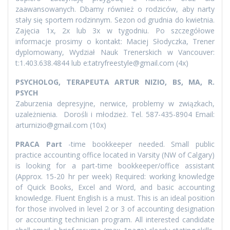
zaawansowanych. Dbamy również o rodziców, aby narty
stały się sportem rodzinnym. Sezon od grudnia do kwietnia.
Zajęcia 1x, 2x lub 3x w tygodniu. Po szczegółowe
informacje prosimy o kontakt: Maciej Słodyczka, Trener
dyplomowany, Wydział Nauk Trenerskich w Vancouver:
t:1.403.638.4844 lub e:tatryfreestyle@gmail.com (4x)
PSYCHOLOG, TERAPEUTA ARTUR NIZIO, BS, MA, R.
PSYCH
Zaburzenia depresyjne, nerwice, problemy w związkach,
uzależnienia. Dorośli i młodzież. Tel. 587-435-8904 Email:
arturnizio@gmail.com (10x)
PRACA Part
-time bookkeeper needed. Small public
practice accounting office located in Varsity (NW of Calgary)
is looking for a part-time bookkeeper/office assistant
(Approx. 15-20 hr per week) Required: working knowledge
of Quick Books, Excel and Word, and basic accounting
knowledge. Fluent English is a must. This is an ideal position
for those involved in level 2 or 3 of accounting designation
or accounting technician program. All interested candidate