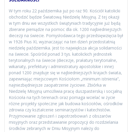
W tym roku 22 października już po raz 90. Kościół katolicki
obchodzić będzie Światową Niedzielę Misyjną. Z tej okazji
w tym dniu we wszystkich świątyniach tradycyjnie już będą
zbierane pieniądze na pomoc dla ok. 1200 najbiedniejszych
diecezji na świecie. Pomysłodawca tego przedsięwzięcia był
w 1926 Pius XI, wyznaczając na ten dzień przedostatnią
niedzielę października. Jest to największa akcja solidarności
na świecie. Spośród ponad 3 tys. katolickich jednostek
terytorialnych na świecie (diecezje, prałatury terytorialne,
wikariaty, prefektury i administratury apostolskie i inne)
ponad 1200 znajduje się w najbiedniejszych krajach świata,
zapewniając miejscowym Kościołom „minimum istnienia”,
najniezbędniejsze zaopatrzenie życiowe. Zbiórka w
Niedzielę Misyjną umożliwia pracę duszpasterską i socjalną
Kościoła na tych terenach oraz pomaga wcielać w życie
różne projekty społeczne jak budowa kościołów, ośrodków
zdrowia czy kształcenie seminarzystów i katechistów.
Przyjmowanie zgłoszeń i zapotrzebowań z obszarów
misyjnych oraz przedstawianie propozycji do rozdzielania
środków zebranych w Dniu Misyjnym należy do