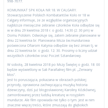
998-7077.
KOMUNIKAT SPK KOŁA NR 18. W CALGARY.
Stowarzyszenie Polskich Kombatantów Koło nr 18 w
Calgary informuje, że ze względów organizacyjnych
najbliższe miesięczne zebranie członków Koła odbędzie się
w w dniu 29 kwietnia 2018 r. o godz. 14.30 (2: 30 pm) w
Domu Polskim. Odwołuje się, zatem zebranie planowane w
dniu 22 kwietnia br. Planowana Msza św.mundurowa
poświecona Ofiarom Katynia odbędzie się bez zmian tj. w
dniu 22 kwietnia br. o godz. 12: 30. Prosimy o liczny udział
wszystkich członków oraz Poczet Sztandarowy.
W sobotę, 28 kwietnia 2018 po Mszy Świętej o godz. 18: 00
będzie wyświetlony w Sali Parafialnej film pt. „Zerwany
kłos”.
Jest to poruszająca, pokazana w obrazach polskiej
przyrody, oprawiona zachwycającą muzyką historia
dziewczyny, dziś już błogosławionej Karoliny Kózkównej,
zamordowanej przez ludzką kreaturę w rosyjskim
mundurze. Ale film opowiada nie tylko o tym. Jest w nim
znacznie więcej treści, które zmuszają do głębokich