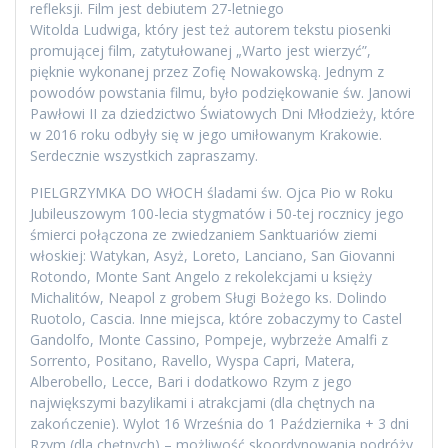
refleksji. Film jest debiutem 27-letniego
Witolda Ludwiga, który jest też autorem tekstu piosenki
promującej film, zatytułowanej „Warto jest wierzyć”,
pięknie wykonanej przez Zofię Nowakowską. Jednym z
powodów powstania filmu, było podziękowanie św. Janowi
Pawłowi II za dziedzictwo Światowych Dni Młodzieży, które
w 2016 roku odbyły się w jego umiłowanym Krakowie.
Serdecznie wszystkich zapraszamy.
PIELGRZYMKA DO WłOCH śladami św. Ojca Pio w Roku
Jubileuszowym 100-lecia stygmatów i 50-tej rocznicy jego
śmierci połączona ze zwiedzaniem Sanktuariów ziemi
włoskiej: Watykan, Asyż, Loreto, Lanciano, San Giovanni
Rotondo, Monte Sant Angelo z rekolekcjami u księży
Michalitów, Neapol z grobem Sługi Bożego ks. Dolindo
Ruotolo, Cascia. Inne miejsca, które zobaczymy to Castel
Gandolfo, Monte Cassino, Pompeje, wybrzeże Amalfi z
Sorrento, Positano, Ravello, Wyspa Capri, Matera,
Alberobello, Lecce, Bari i dodatkowo Rzym z jego
największymi bazylikami i atrakcjami (dla chętnych na
zakończenie). Wylot 16 Września do 1 Października + 3 dni
Rzym (dla chętnych) – możliwość skoordynowania podróży