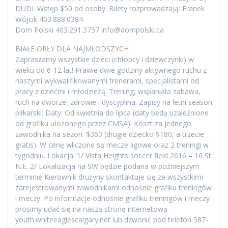
DUDI. Wstęp $50 od osoby. Bilety rozprowadzają: Franek
Wójcik 403.888.0384
Dom Polski 403.291.3757 info@dompolski.ca
BIAŁE ORŁY DLA NAJMŁODSZYCH
Zapraszamy wszystkie dzieci (chłopcy i dziewczynki) w
wieku od 6-12 lat! Prawie dwie godziny aktywnego ruchu z
naszymi wykwalifikowanymi trenerami, specjalistami od
pracy z dziećmi i młodzieżą. Trening, wspaniała zabawa,
ruch na dworze, zdrowie i dyscyplina. Zapisy na letni season
piłkarski: Daty: Od kwietnia do lipca (daty bedą uzależnione
od grafiku ułożonego przez CMSA). Koszt za jednego
zawodnika na sezon: $360 (drugie dziecko $180, a trzecie
gratis). W cenę wliczone są mecze ligowe oraz 2 treningi w
tygodniu. Lokacja: 1/ Vista Heights soccer field 2616 – 16 St.
N.E. 2/ Lokalizacja na SW będzie podana w poźniejszym
terminie Kierownik drużyny skontaktuje się ze wszystkimi
zarejestrowanymi zawodnikami odnośnie grafiku treningów
i meczy. Po informacje odnośnie grafiku treningów i meczy
prosimy udać się na naszą stronę internetową
youth.whiteeaglescalgary.net lub dzwonić pod telefon 587-