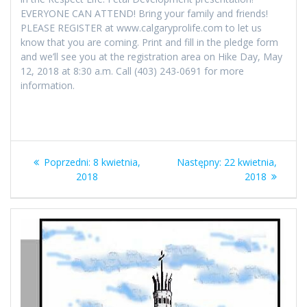
EVERYONE CAN ATTEND! Bring your family and friends!
PLEASE REGISTER at www.calgaryprolife.com to let us
know that you are coming. Print and fill in the pledge form
and we’ll see you at the registration area on Hike Day, May
12, 2018 at 8:30 a.m. Call (403) 243-0691 for more
information.
Nawigacja
Poprzedni
Następny
Poprzedni:
8 kwietnia,
Następny:
22 kwietnia,
wpisu
wpis:
wpis:
2018
2018