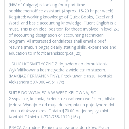
(NW of Calgary) is looking for a part time
bookkeeper/office assistant (Approx. 15-20 hr per week)
Required: working knowledge of Quick Books, Excel and
Word, and basic accounting knowledge. Fluent English is a
must. This is an ideal position for those involved in level 2-3
of accounting designation or accounting technician
program. All interested candidates shall email a brief
resume (max. 1 page) clearly stating skills, experience and
education to info@baranskicorp.ca( 2x)
USŁUGI KOSMETYCZNE Z dojazdem do domu klienta.
Wykfalifikowana kosmetyczka z wieloletnim stażem.
(MAKIJAŻ PERMANENTNY). Przekłuwanie uszu. Kontakt
Aleksandra 587-968-4951 (7x)
SUITE DO WYNAJECIA W WEST KELOWNA, BC
2 sypialnie, kuchnia, łazienka z osobnym wejściem, blisko
jeziora. Wynajmę od maja do sierpnia na pojedyncze dni
lub na dłuższy okres. Opłata $70.00 od jednej sypialni.
Kontakt Elżbieta 1-778-755-1320 (16x)
PRACA Zatrudnie Panie do sprzatania domków. Praca