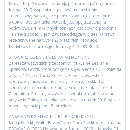
Maryja http://www.radiomaryja.pl/informacje/program-pit-
format-2017-wypelniania-pit-ow/ lub na stronie
internetowej banku gdzie przekazywana jest emerytura. W
SKOK-u, pod zakładką eUrząd, jest opcja „Zeznania
podatkowe (PIT); w innych bankach jest pewnie podobnie.
Ten 1% z podatku jest zawsze odciągany przez państwo i
przekazywane na wybraną przez nich instytucję.
Dodatkowe informacje: Bonifacy 403-289-9033.
STOWARZYSZENIE POLSKO-KANADYJSKIE
Zaprasza wszystkich zrzeszonych na Walne Zebranie
Sprawozdawcze, które odbędzie się w niedzielę, 22 kwietnia
o godz.14.30 w Domu Polskim. Prosimy wszystkich
członków o niezawodne przybycie. Zaległą składkę
członkowską na rok 2018 będzie można zapłacić przed
Zebraniem. Prosimy wszystkich członków o niezawodne
przybycie. Zaległą składkę członkowską na rok 2018 będzie
można zapłacić przed Zebraniem.
ZABAWA WIOSENNA KLUBU PIŁKARSKIEGO
Klub piłkarski „White Eagles” oraz Dom Polski zapraszają na
ZABAWĘ WIOSENNĄ w sobotę 5 maja, 2018 r. Muzyka DJ