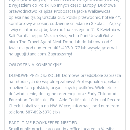
z wyjazdem do Polski lub innych części Europy. Duchowe
przewodnictwo księdza Proboszcza Jacka Walkiewicza i
opieka nad grupą Urszula Gut. Polski przewodnik, hotele 4*,
komfortowy autokar, codzienne śniadanie i 8 kolacji. Zapisy
i więcej informacji będzie można zasięgnąć 7 i 8 Kwietnia w
Sali Parafialnej po Mszach świętych u Pani Urszuli Gut z
biura The Travel Agent Next Door, lub dodatkowo od 9
Kwietnia pod numerem 403-407-0177 lub wysyłając email
na ugut@ttand.com. Zapraszamy!
OGŁOSZENIA KOMERCYJNE
DOMOWE PRZEDSZKOLE!!! Domowe przedszkole zaprasza
najmłodszych do wspólnej zabawy! Profesjonalna opieka z
możliwością polskich, organicznych posiłków. Wieloletnie
doświadczenie, dostępne referencje oraz Early Childhood
Education Certificate, First Aide Certificate i Criminal Record
Check. Lokalizacja na NW. Więcej informacji pod numerem
telefonu 587-892-6370 (1x)
PART -TIME BOOKKEEPER NEEDED.
Small public practice accounting office located in Varsity