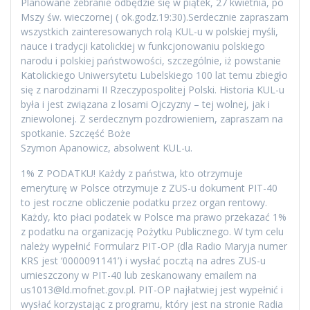
Planowane zebranie odbędzie się w piątek, 27 kwietnia, po
Mszy św. wieczornej ( ok.godz.19:30).Serdecznie zapraszam
wszystkich zainteresowanych rolą KUL-u w polskiej myśli,
nauce i tradycji katolickiej w funkcjonowaniu polskiego
narodu i polskiej państwowości, szczególnie, iż powstanie
Katolickiego Uniwersytetu Lubelskiego 100 lat temu zbiegło
się z narodzinami II Rzeczypospolitej Polski. Historia KUL-u
była i jest związana z losami Ojczyzny – tej wolnej, jak i
zniewolonej. Z serdecznym pozdrowieniem, zapraszam na
spotkanie. Szczęść Boże
Szymon Apanowicz, absolwent KUL-u.
1% Z PODATKU! Każdy z państwa, kto otrzymuje
emeryturę w Polsce otrzymuje z ZUS-u dokument PIT-40
to jest roczne obliczenie podatku przez organ rentowy.
Każdy, kto płaci podatek w Polsce ma prawo przekazać 1%
z podatku na organizację Pożytku Publicznego. W tym celu
należy wypełnić Formularz PIT-OP (dla Radio Maryja numer
KRS jest ‘0000091141’) i wysłać pocztą na adres ZUS-u
umieszczony w PIT-40 lub zeskanowany emailem na
us1013@ld.mofnet.gov.pl. PIT-OP najłatwiej jest wypełnić i
wysłać korzystając z programu, który jest na stronie Radia