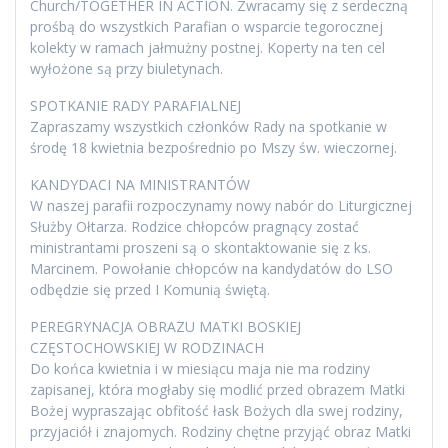
Church/TOGETHER IN ACTION. Zwracamy się z serdeczną
prośbą do wszystkich Parafian o wsparcie tegorocznej
kolekty w ramach jałmużny postnej. Koperty na ten cel
wyłożone są przy biuletynach.
SPOTKANIE RADY PARAFIALNEJ
Zapraszamy wszystkich członków Rady na spotkanie w
środę 18 kwietnia bezpośrednio po Mszy św. wieczornej.
KANDYDACI NA MINISTRANTÓW
W naszej parafii rozpoczynamy nowy nabór do Liturgicznej
Służby Ołtarza. Rodzice chłopców pragnący zostać
ministrantami proszeni są o skontaktowanie się z ks.
Marcinem. Powołanie chłopców na kandydatów do LSO
odbędzie się przed I Komunią świętą.
PEREGRYNACJA OBRAZU MATKI BOSKIEJ
CZĘSTOCHOWSKIEJ W RODZINACH
Do końca kwietnia i w miesiącu maja nie ma rodziny
zapisanej, która mogłaby się modlić przed obrazem Matki
Bożej wypraszając obfitość łask Bożych dla swej rodziny,
przyjaciół i znajomych. Rodziny chętne przyjąć obraz Matki