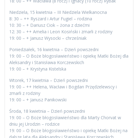
18: 00 – ++ Wacława (8 rocz) i Ignacy (10 rocz) Rybak
Niedziela, 15 kwietnia – III Niedziela Wielkanocna
8: 30 – ++ Ryszard i Artur Fugiel – rodzina
10: 30 – + Dariusz Ciok – żona z dziećmi
12: 30 – ++ Amelia i Leon Kosiński i zmarli z rodziny
19: 00 – + Janusz Wysocki – chrześniak
Poniedziałek, 16 kwietnia – Dzień powszedni
19: 00 – O Boże błogosławieństwo i opiekę Matki Bożej dla
Aleksandry i Stanisława Korczewskich
19: 00 – + Krystyna Kistelska
Wtorek, 17 kwietnia – Dzień powszedni
19: 00 – ++ Helena, Wacław i Bogdan Przędzelewscy i
zmarli z rodziny
19: 00 – + Janusz Panikowski
Środa, 18 kwietnia – Dzień powszedni
19: 00 – O Boże błogosławieństwo dla Marty Chorvat w
dniu jej Urodzin – rodzice
19: 00 – O Boże błogosławieństwo i opiekę Matki Bożej na
dalsze lata dla Aleksandry i Stanisława Korczewskich