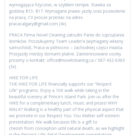
wymagająca fizycznie, w szybkim tempie. Stawka za
godzinę $15- $17. Wymagane prawo jazdy oraz pozwolenie
na pracę. CV prosze przeslac na adres
pracacalgary@gmail.com (4x)
PRACA Firma Novel Cleaning zatrudni Panie do szprzątania
domków. Poszukujemy Team Leader’a (wymagany własny
samochód). Praca w północno – zachodniej części miasta.
Przejazdy miedzy domami płatne. Zainteresowane osoby
prosimy o kontakt: office@novelcleaning.ca / 587-432-6363
(3x)
HIKE FOR LIFE
THE HIKE FOR LIFE financially supports our “Respect
Life” programs. Enjoy a 10K walk while taking in the
beautiful scenery at Prince’s Island Park. Join us after the
HIKE for a complimentary lunch, music and prizes! WHY
WALK? Walking is a healthy part of the physical aspect that
we promote in our Respect You: You Matter self-esteem
presentation. We walk because life is a gift to
cherish from conception until natural death, as we highlight
in the Respect Life: Fetal Development presentation!