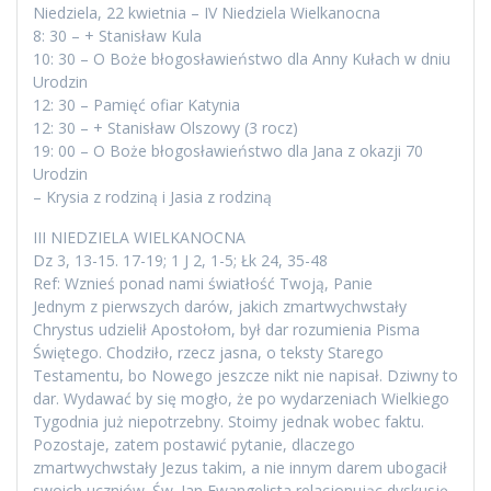
Niedziela, 22 kwietnia – IV Niedziela Wielkanocna
8: 30 – + Stanisław Kula
10: 30 – O Boże błogosławieństwo dla Anny Kułach w dniu
Urodzin
12: 30 – Pamięć ofiar Katynia
12: 30 – + Stanisław Olszowy (3 rocz)
19: 00 – O Boże błogosławieństwo dla Jana z okazji 70
Urodzin
– Krysia z rodziną i Jasia z rodziną
III NIEDZIELA WIELKANOCNA
Dz 3, 13-15. 17-19; 1 J 2, 1-5; Łk 24, 35-48
Ref: Wznieś ponad nami światłość Twoją, Panie
Jednym z pierwszych darów, jakich zmartwychwstały
Chrystus udzielił Apostołom, był dar rozumienia Pisma
Świętego. Chodziło, rzecz jasna, o teksty Starego
Testamentu, bo Nowego jeszcze nikt nie napisał. Dziwny to
dar. Wydawać by się mogło, że po wydarzeniach Wielkiego
Tygodnia już niepotrzebny. Stoimy jednak wobec faktu.
Pozostaje, zatem postawić pytanie, dlaczego
zmartwychwstały Jezus takim, a nie innym darem ubogacił
swoich uczniów. Św. Jan Ewangelista relacjonując dyskusję