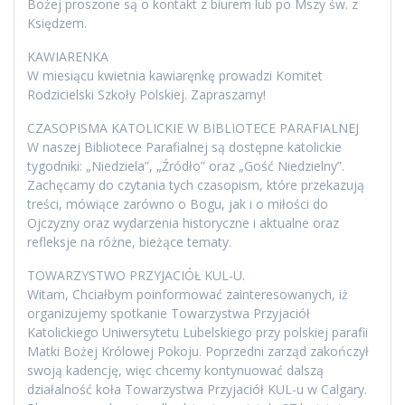
Bożej proszone są o kontakt z biurem lub po Mszy św. z
Księdzem.
KAWIARENKA
W miesiącu kwietnia kawiaręnkę prowadzi Komitet
Rodzicielski Szkoły Polskiej. Zapraszamy!
CZASOPISMA KATOLICKIE W BIBLIOTECE PARAFIALNEJ
W naszej Bibliotece Parafialnej są dostępne katolickie
tygodniki: „Niedziela”, „Źródło” oraz „Gość Niedzielny”.
Zachęcamy do czytania tych czasopism, które przekazują
treści, mówiące zarówno o Bogu, jak i o miłości do
Ojczyzny oraz wydarzenia historyczne i aktualne oraz
refleksje na różne, bieżące tematy.
TOWARZYSTWO PRZYJACIÓŁ KUL-U.
Witam, Chciałbym poinformować zainteresowanych, iż
organizujemy spotkanie Towarzystwa Przyjaciół
Katolickiego Uniwersytetu Lubelskiego przy polskiej parafii
Matki Bożej Królowej Pokoju. Poprzedni zarząd zakończył
swoją kadencję, więc chcemy kontynuować dalszą
działalność koła Towarzystwa Przyjaciół KUL-u w Calgary.