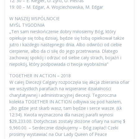
12: 30 – E. Kiegler, O. Żyro, O. Pietras
19: 00 – M. Edgar, A. Wojciechowska, M. Edgar
W NASZEJ WSPÓLNOCIE
MYŚL TYGODNIA
„Ten sam nieskończenie dobry miłosierny Bóg, który
opiekuje się tobą dzisiaj, będzie się tobą opiekował także
jutro i każdego następnego dnia. Albo odwróci od ciebie
cierpienie, albo da ci siłę do jego przetrwania. Dlatego
zachowaj spokój i odrzuć od siebie cały strach, bojaźń i
niepokój, który podpowiada ci twoja wyobraźnia”
TOGETHER IN ACTION – 2018
W całej Diecezji Calgary rozpoczęła się akcja zbierania ofiar
we wszystkich parafiach na wspieranie działalności
charytatywnej i administracyjnej diecezji. Tegoroczna
kolekta TOGETHER IN ACTION odbywa się pod hasłem,
„Bo gdzie jest skarb wasz, tam będzie i serce wasze. (Łk
12:34). Kwota wyznaczona dla naszej parafii wynosi
$29,233.00. Dotychczas zostały złożone ofiary na sumę $
9,960.00. – Serdecznie dziękujemy – Bóg zapłać! Czeki
prosimy wystawiać na Our Lady Queen of Peace