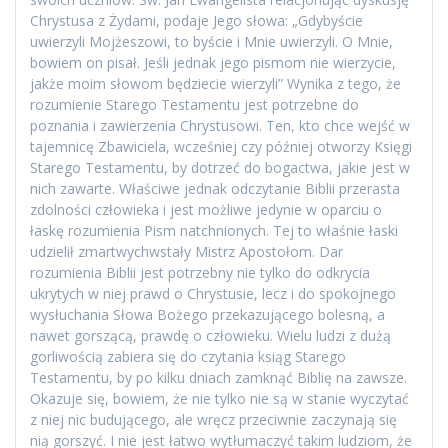
Chrystusa z Żydami, podaje Jego słowa: „Gdybyście
uwierzyli Mojżeszowi, to byście i Mnie uwierzyli. O Mnie,
bowiem on pisał. Jeśli jednak jego pismom nie wierzycie,
jakże moim słowom będziecie wierzyli” Wynika z tego, że
rozumienie Starego Testamentu jest potrzebne do
poznania i zawierzenia Chrystusowi. Ten, kto chce wejść w
tajemnicę Zbawiciela, wcześniej czy później otworzy Księgi
Starego Testamentu, by dotrzeć do bogactwa, jakie jest w
nich zawarte. Właściwe jednak odczytanie Biblii przerasta
zdolności człowieka i jest możliwe jedynie w oparciu o
łaskę rozumienia Pism natchnionych. Tej to właśnie łaski
udzielił zmartwychwstały Mistrz Apostołom. Dar
rozumienia Biblii jest potrzebny nie tylko do odkrycia
ukrytych w niej prawd o Chrystusie, lecz i do spokojnego
wysłuchania Słowa Bożego przekazującego bolesną, a
nawet gorszącą, prawdę o człowieku. Wielu ludzi z dużą
gorliwością zabiera się do czytania ksiąg Starego
Testamentu, by po kilku dniach zamknąć Biblię na zawsze.
Okazuje się, bowiem, że nie tylko nie są w stanie wyczytać
z niej nic budującego, ale wręcz przeciwnie zaczynają się
nią gorszyć. I nie jest łatwo wytłumaczyć takim ludziom, że