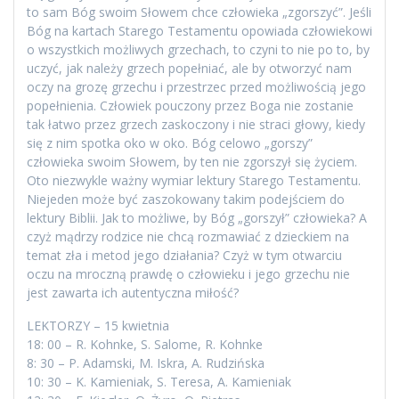
to sam Bóg swoim Słowem chce człowieka „zgorszyć”. Jeśli
Bóg na kartach Starego Testamentu opowiada człowiekowi
o wszystkich możliwych grzechach, to czyni to nie po to, by
uczyć, jak należy grzech popełniać, ale by otworzyć nam
oczy na grozę grzechu i przestrzec przed możliwością jego
popełnienia. Człowiek pouczony przez Boga nie zostanie
tak łatwo przez grzech zaskoczony i nie straci głowy, kiedy
się z nim spotka oko w oko. Bóg celowo „gorszy”
człowieka swoim Słowem, by ten nie zgorszył się życiem.
Oto niezwykle ważny wymiar lektury Starego Testamentu.
Niejeden może być zaszokowany takim podejściem do
lektury Biblii. Jak to możliwe, by Bóg „gorszył” człowieka? A
czyż mądrzy rodzice nie chcą rozmawiać z dzieckiem na
temat zła i metod jego działania? Czyż w tym otwarciu
oczu na mroczną prawdę o człowieku i jego grzechu nie
jest zawarta ich autentyczna miłość?
LEKTORZY – 15 kwietnia
18: 00 – R. Kohnke, S. Salome, R. Kohnke
8: 30 – P. Adamski, M. Iskra, A. Rudzińska
10: 30 – K. Kamieniak, S. Teresa, A. Kamieniak