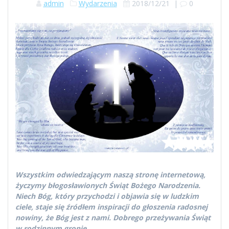
admin
Wydarzenia
2018/12/21
|
0
Wszystkim odwiedzającym naszą stronę internetową,
życzymy błogosławionych Świąt Bożego Narodzenia.
Niech Bóg, który przychodzi i objawia się w ludzkim
ciele, staje się źródłem inspiracji do głoszenia radosnej
nowiny, że Bóg jest z nami. Dobrego przeżywania Świąt
w rodzinnym gronie