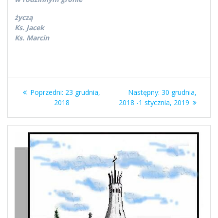
życzą
Ks. Jacek
Ks. Marcin
Nawigacja
Poprzedni
Następny
Poprzedni:
23 grudnia,
Następny:
30 grudnia,
wpisu
wpis:
wpis:
2018
2018 -1 stycznia, 2019