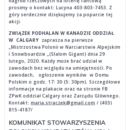
nagród rzeczowych na loterię fantową
prosimy o kontakt: Lucyna 403-803-7453. Z
góry serdecznie dziękujemy za poparcie tej
akcji.
ZWIĄZEK PODHALAN W KANADZIE ODDZIAŁ
W CALGARY
zaprasza na pierwsze
„Mistrzostwa Polonii w Narciarstwie Alpejskim
i Snowboardzie „(Slalom Gigant) dnia 29
lutego, 2020. Każdy może brać udział w
zawodach bez względu na umiejętnośći. Po
zawodach, ogłoszenie wyników w Domu
Polskim o godz. 17: 30 (5: 30pm). Szczegółowe
informacje na plakacie oraz na stronie FB
ZPwK oddział Calgary oraz Zarządu Glównego.
Kontakt:
maria.straczek@gmail.com
/ (403)
815-4187/
KOMUNIKAT STOWARZYSZENIA