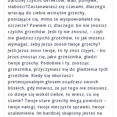
bardziej czyichś defektów, wad, pomyłek,
słabości?Zastanawiasz się czasami, dlaczego
wracają do ciebie wstrętne grzechy,
poniżające cię, mimo że wyspowiadałeś się
szczerze? Powiem ci, dlaczego: bo nie znosisz
czyichś grzechów. Jeśli ty nie znosisz, – czyli
nie gładzisz czyichś grzechów, to jak możesz
wymagać, żeby Jezus znosił twoje grzechy?
Jeśli Jezus znosi twoje, to ty znoś czyjeś, – bo
Jezus znosząc cię, jako grzesznika, gładzi
twoje grzechy. Podobnie i ty, znosząc
grzesznika, przyczyniasz się do gładzenia tych
grzechów. Kiedy się oburzasz i
pretensjonalnym głosem osądzasz swoich
bliskich, gdy mówisz, że już tego nie zniesiesz,
co dzieje się wokół ciebie, to wiesz, co się
stanie? Twoje stare grzechy mogą powrócić –
twoje nałogi, twoje nieczyste sprawki, twoje
uzależnienia. Im bardziej skupiony jesteś na