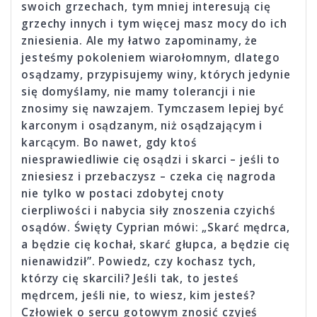
swoich grzechach, tym mniej interesują cię
grzechy innych i tym więcej masz mocy do ich
zniesienia. Ale my łatwo zapominamy, że
jesteśmy pokoleniem wiarołomnym, dlatego
osądzamy, przypisujemy winy, których jedynie
się domyślamy, nie mamy tolerancji i nie
znosimy się nawzajem. Tymczasem lepiej być
karconym i osądzanym, niż osądzającym i
karcącym. Bo nawet, gdy ktoś
niesprawiedliwie cię osądzi i skarci – jeśli to
zniesiesz i przebaczysz – czeka cię nagroda
nie tylko w postaci zdobytej cnoty
cierpliwości i nabycia siły znoszenia czyichś
osądów. Święty Cyprian mówi: „Skarć mędrca,
a będzie cię kochał, skarć głupca, a będzie cię
nienawidził”. Powiedz, czy kochasz tych,
którzy cię skarcili? Jeśli tak, to jesteś
mędrcem, jeśli nie, to wiesz, kim jesteś?
Człowiek o sercu gotowym znosić czyjeś