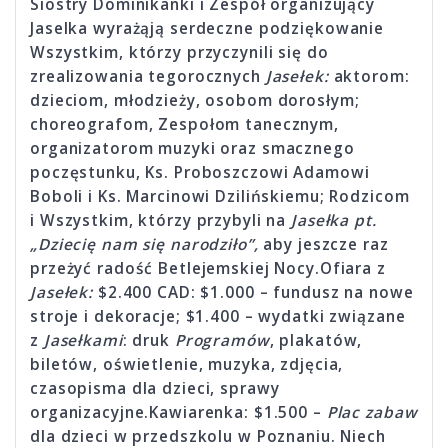
Siostry Dominikanki i Zespół organizujący
Jaselka wyrażąją serdeczne podziękowanie
Wszystkim, którzy przyczynili się do
zrealizowania tegorocznych
Jasełek:
aktorom:
dzieciom, młodzieży, osobom dorosłym;
choreografom, Zespołom tanecznym,
organizatorom muzyki oraz smacznego
poczęstunku, Ks. Proboszczowi Adamowi
Boboli i Ks. Marcinowi Dzilińskiemu; Rodzicom
i Wszystkim, którzy przybyli na
Jasełka pt.
„Dziecię nam się narodziło”,
aby jeszcze raz
przeżyć radość Betlejemskiej Nocy.Ofiara z
Jasełek:
$2.400 CAD: $1.000 – fundusz na nowe
stroje i dekoracje; $1.400 – wydatki związane
z
Jasełkami
: druk
Programów
, plakatów,
biletów, oświetlenie, muzyka, zdjęcia,
czasopisma dla dzieci, sprawy
organizacyjne.Kawiarenka: $1.500 –
Plac zabaw
dla dzieci w przedszkolu w Poznaniu. Niech