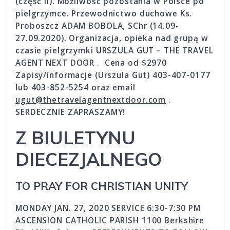
(część II). Możliwość pozostania w Polsce po
pielgrzymce. Przewodnictwo duchowe Ks.
Proboszcz ADAM BOBOLA, SChr (14.09-
27.09.2020). Organizacja, opieka nad grupą w
czasie pielgrzymki URSZULA GUT – THE TRAVEL
AGENT NEXT DOOR . Cena od $2970
Zapisy/informacje (Urszula Gut) 403-407-0177
lub 403-852-5254 oraz email
ugut@thetravelagentnextdoor.com
.
SERDECZNIE ZAPRASZAMY!
Z BIULETYNU
DIECEZJALNEGO
TO PRAY FOR CHRISTIAN UNITY
MONDAY JAN. 27, 2020 SERVICE 6:30-7:30 PM
ASCENSION CATHOLIC PARISH 1100 Berkshire