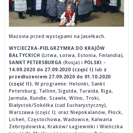
Mazovia przed występami na Jasełkach.
WYCIECZKA-PIELGRZYMKA DO KRAJÓW
BAŁTYCKICH
(Litwa, Łotwa, Estonia, Finlandia),
SANKT PETERSBURGA
(Rosja) i
POLSKI
–
14.09.2020 do 27.09.2020
(część I)
lub
z
przedłużeniem 27.09.2020 do 01.10.2020
(część II).
W programie: Helsinki, Sankt
Petersburg, Tallinn, Sigulda, Turaida, Riga,
Jarmula, Rundle, Szawle, Wilno, Troki,
Białystok/Sokółka (cud Eucharystyczny),
Warszawa (część I); oraz Niepokalanów, Płock,
Licheń, Częstochowa, Wadowice, Kalwaria
Zebrzydowska, Kraków/ Łagiewniki i Wieliczka