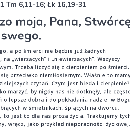
 1 Tm 6,11-16; Łk 16,19-31
zo moja, Pana, Stwórc
swego.
go, a po śmierci nie będzie już żadnych
, na „wierzących” i „niewierzących”. Wszyscy
ym. Trzeba liczyć się z cierpieniem po śmierci.
i się przeciwko niemiłosiernym. Właśnie to mam
isiejszych czytań. Czym jest bieda i cierpienie?
ko marzyć, by nigdy nas nie dotknęły, ale częst
ń o lepsze dobra i do pokładania nadziei w Bogu
zebiących w śmietnikach, śpiących na dworcu,
, to jest to dla nas proza życia. Traktujemy tyc
nny, wręcz, jako przykład nieporadności życiowej