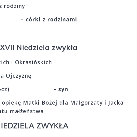
z rodziny
dzak
– córki z rodzinami
XXVII Niedziela zwykła
kich i Okrasińskich
za Ojczyznę
ała (10 rocz)
– syn
 opiekę Matki Bożej dla Małgorzaty i Jacka
entu małżeństwa
NIEDZIELA ZWYKŁA