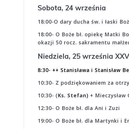
Sobota, 24 września
18:00-O dary ducha św. i łaski Bo
18:00- O Boże bł. opiekę Matki B
okazji 50 rocz. sakramentu małż
Niedziela, 25 września XXV
8:30- ++ Stanisława i Stanis
10:30- Z podziękowaniem za otrz
10:30- (
Ks. Stefan)
+ Mieczysła
12:30- O Boże bł. dla
19:00- O Boże bł. dla Martynki i Em