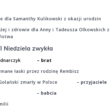
że dla Samanthy Kulikowski z okazji urodzin
ożej i zdrowie dla Anny i Tadeusza Olkowskich z
eństwa
I Niedziela zwykła
ław Bednarczyk
– brat
ymane łaski przez rodzinę Rembisz
w Golański zmarły w Polsce
– przyjaciele
 Ani i Zuzi
– babcia
ilii