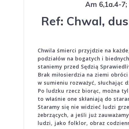
Am 6,1a.4-7;
Ref:
Chwal, dus
Chwila śmierci przyjdzie na każde
podziałów na bogatych i biednych
staniemy przed Sędzią Sprawiedliw
Brak miłosierdzia na ziemi obróc
w sumieniu rozważyć, słuchając dz
Po ludzku rzecz biorąc, można tyl
to właśnie one skłaniają do stara
Staramy się nie widzieć ludzi gr
żebrzących, a jeśli już zauważamy
ludzi, jako folklor, obraz codzie