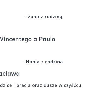
eczara
– żona z rodziną
Wincentego a Paulo
anicki
– Hania z rodziną
Wacława
dzice i bracia oraz dusze w czyśćcu