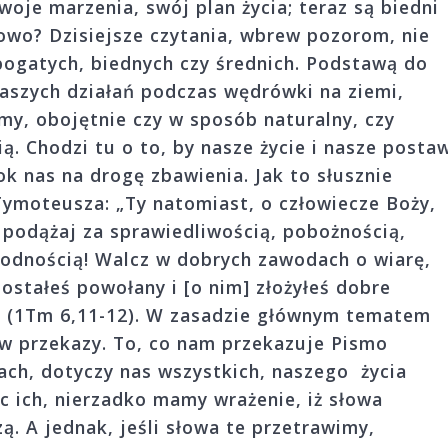
swoje marzenia, swój plan życia; teraz są biedni
howo? Dzisiejsze czytania, wbrew pozorom, nie
bogatych, biednych czy średnich. Podstawą do
aszych działań podczas wędrówki na ziemi,
my, obojętnie czy w sposób naturalny, czy
ą. Chodzi tu o to, by nasze życie i nasze posta
k nas na drogę zbawienia. Jak to słusznie
Tymoteusza: „Ty natomiast, o człowiecze Boży,
a podążaj za sprawiedliwością, pobożnością,
agodnością! Walcz w dobrych zawodach o wiarę,
ostałeś powołany i [o nim] złożyłeś dobre
” (1Tm 6,11-12). W zasadzie głównym tematem
 w przekazy. To, co nam przekazuje Pismo
ach, dotyczy nas wszystkich, naszego życia
c ich, nierzadko mamy wrażenie, iż słowa
ą. A jednak, jeśli słowa te przetrawimy,