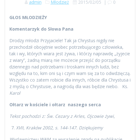
admin
Młodzież
2015/02/05
|
0
GŁOS MŁODZIEŻY
Komentarzyk do Słowa Pana
Drodzy młodzi Przyjaciele! Tak ja Chrystus nigdy nie
przechodził obojętnie wobec potrzebującego człowieka,
tak i wy, których wiara jest żywa, i którzy naprawdę „żyjecie
z wiary”, żadną miarą nie możecie przejść do porządku
dziennego nad potrzebami i troskami innych ludzi, bez
względu na to, kim oni są i czym wam się za to odwdzięczą.
Wszystko co zatem robicie dla innych, róbcie dla Chrystusa i
z myślą o Chrystusie, a nagrodą dla was będzie niebo. Ks.
Karol
Ołtarz w kościele i ołtarz
naszego serca
Tekst pochodzi z:
Św. Cezary z Arles, Ojcowie żywi,
XVII, Kraków 2002, s. 144-147. Dziękujemy
Wydawnictwu WAM za wyrażenie zgody na publikację
.