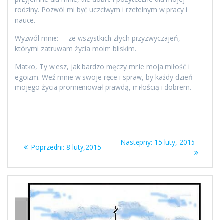
rodziny. Pozwól mi być uczciwym i rzetelnym w pracy i
nauce.
Wyzwól mnie: – ze wszystkich złych przyzwyczajeń,
którymi zatruwam życia moim bliskim.
Matko, Ty wiesz, jak bardzo męczy mnie moja miłość i
egoizm. Weź mnie w swoje ręce i spraw, by każdy dzień
mojego życia promieniował prawdą, miłością i dobrem.
Nawigacja
Następny
Następny:
15 luty, 2015
Poprzedni
Poprzedni:
8 luty,2015
wpisu
wpis:
wpis: