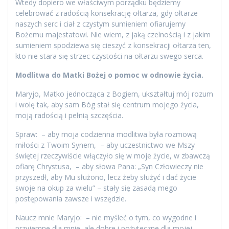
Wtedy dopiero we właściwym porządku będziemy
celebrować z radością konsekrację ołtarza, gdy ołtarze
naszych serc i ciał z czystym sumieniem ofiarujemy
Bożemu majestatowi. Nie wiem, z jaką czelnością i z jakim
sumieniem spodziewa się cieszyć z konsekracji ołtarza ten,
kto nie stara się strzec czystości na ołtarzu swego serca.
Modlitwa do Matki Bożej o pomoc w odnowie życia.
Maryjo, Matko jednocząca z Bogiem, ukształtuj mój rozum
i wolę tak, aby sam Bóg stał się centrum mojego życia,
moją radością i pełnią szczęścia.
Spraw: – aby moja codzienna modlitwa była rozmową
miłości z Twoim Synem, – aby uczestnictwo we Mszy
świętej rzeczywiście włączyło się w moje życie, w zbawczą
ofiarę Chrystusa, – aby słowa Pana: „Syn Człowieczy nie
przyszedł, aby Mu służono, lecz żeby służyć i dać życie
swoje na okup za wielu” – stały się zasadą mego
postępowania zawsze i wszędzie.
Naucz mnie Maryjo: – nie myśleć o tym, co wygodne i
przyjemne dla mnie, ale dobre i pożyteczne dla mojej