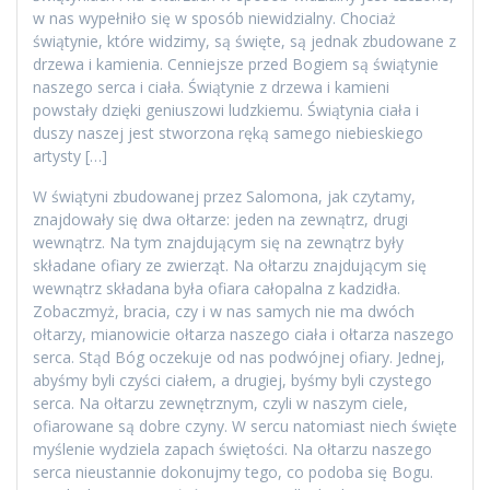
w nas wypełniło się w sposób niewidzialny. Chociaż
świątynie, które widzimy, są święte, są jednak zbudowane z
drzewa i kamienia. Cenniejsze przed Bogiem są świątynie
naszego serca i ciała. Świątynie z drzewa i kamieni
powstały dzięki geniuszowi ludzkiemu. Świątynia ciała i
duszy naszej jest stworzona ręką samego niebieskiego
artysty […]
W świątyni zbudowanej przez Salomona, jak czytamy,
znajdowały się dwa ołtarze: jeden na zewnątrz, drugi
wewnątrz. Na tym znajdującym się na zewnątrz były
składane ofiary ze zwierząt. Na ołtarzu znajdującym się
wewnątrz składana była ofiara całopalna z kadzidła.
Zobaczmyż, bracia, czy i w nas samych nie ma dwóch
ołtarzy, mianowicie ołtarza naszego ciała i ołtarza naszego
serca. Stąd Bóg oczekuje od nas podwójnej ofiary. Jednej,
abyśmy byli czyści ciałem, a drugiej, byśmy byli czystego
serca. Na ołtarzu zewnętrznym, czyli w naszym ciele,
ofiarowane są dobre czyny. W sercu natomiast niech święte
myślenie wydziela zapach świętości. Na ołtarzu naszego
serca nieustannie dokonujmy tego, co podoba się Bogu.