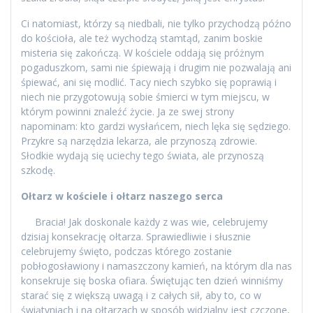
Ci natomiast, którzy są niedbali, nie tylko przychodzą późno
do kościoła, ale też wychodzą stamtąd, zanim boskie
misteria się zakończą. W kościele oddają się próżnym
pogaduszkom, sami nie śpiewają i drugim nie pozwalają ani
śpiewać, ani się modlić. Tacy niech szybko się poprawią i
niech nie przygotowują sobie śmierci w tym miejscu, w
którym powinni znaleźć życie. Ja ze swej strony
napominam: kto gardzi wysłańcem, niech lęka się sędziego.
Przykre są narzędzia lekarza, ale przynoszą zdrowie.
Słodkie wydają się uciechy tego świata, ale przynoszą
szkodę.
Ołtarz w kościele i ołtarz naszego serca
Bracia! Jak doskonale każdy z was wie, celebrujemy
dzisiaj konsekrację ołtarza. Sprawiedliwie i słusznie
celebrujemy święto, podczas którego zostanie
pobłogosławiony i namaszczony kamień, na którym dla nas
konsekruje się boska ofiara. Świętując ten dzień winniśmy
starać się z większą uwagą i z całych sił, aby to, co w
świątyniach i na ołtarzach w sposób widzialny jest czczone,