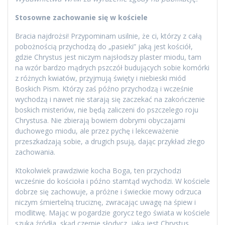
Stosowne zachowanie się w kościele
Bracia najdrożsi! Przypominam usilnie, że ci, którzy z całą
pobożnością przychodzą do „pasieki” jaką jest kościół,
gdzie Chrystus jest niczym najsłodszy plaster miodu, tam
na wzór bardzo mądrych pszczół budujących sobie komórki
z różnych kwiatów, przyjmują święty i niebieski miód
Boskich Pism. Którzy zaś późno przychodzą i wcześnie
wychodzą i nawet nie starają się zaczekać na zakończenie
boskich misteriów, nie będą zaliczeni do pszczelego roju
Chrystusa. Nie zbierają bowiem dobrymi obyczajami
duchowego miodu, ale przez pychę i lekceważenie
przeszkadzają sobie, a drugich psują, dając przykład złego
zachowania.
Ktokolwiek prawdziwie kocha Boga, ten przychodzi
wcześnie do kościoła i późno stamtąd wychodzi. W kościele
dobrze się zachowuje, a próżne i świeckie mowy odrzuca
niczym śmiertelną truciznę, zwracając uwagę na śpiew i
modlitwę. Mając w pogardzie gorycz tego świata w kościele
szuka źródła, skąd czerpie słodycz, jaką jest Chrystus.