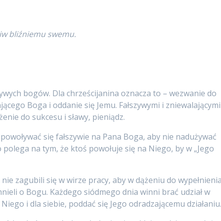
ciw bliźniemu swemu.
zywych bogów. Dla chrześcijanina oznacza to – wezwanie do
ącego Boga i oddanie się Jemu. Fałszywymi i zniewalającymi
enie do sukcesu i sławy, pieniądz.
 powoływać się fałszywie na Pana Boga, aby nie nadużywać
 polega na tym, że ktoś powołuje się na Niego, by w „Jego
nie zagubili się w wirze pracy, aby w dążeniu do wypełnieni
ieli o Bogu. Każdego siódmego dnia winni brać udział w
Niego i dla siebie, poddać się Jego odradzającemu działaniu