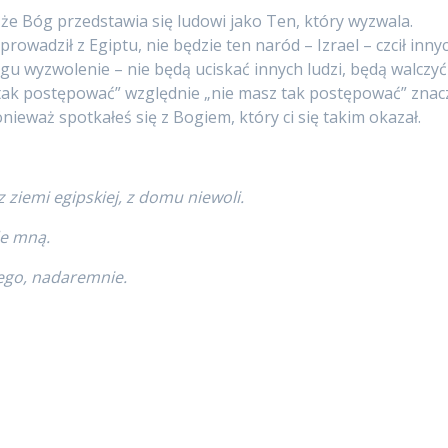
 że Bóg przedstawia się ludowi jako Ten, który wyzwala.
wadził z Egiptu, nie będzie ten naród – Izrael – czcił inny
gu wyzwolenie – nie będą uciskać innych ludzi, będą walczyć
 tak postępować” względnie „nie masz tak postępować” znac
nieważ spotkałeś się z Bogiem, który ci się takim okazał.
z ziemi egipskiej, z domu niewoli.
de mną.
wego, nadaremnie.