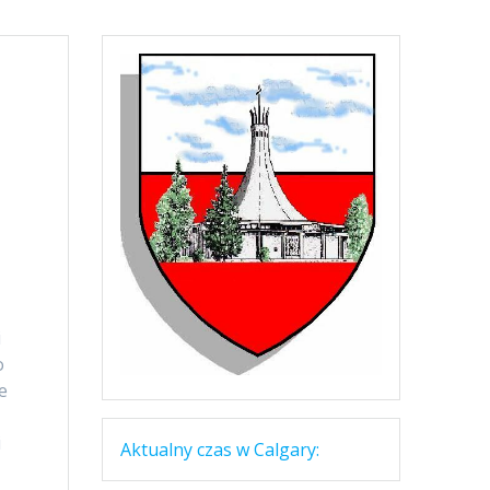
i
o
e
i
Aktualny czas w Calgary: