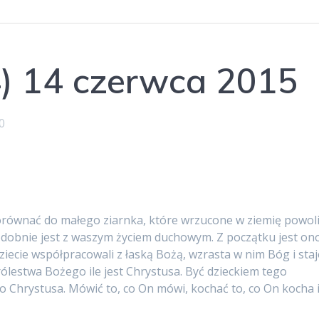
4) 14 czerwca 2015
0
orównać do małego ziarnka, które wrzucone w ziemię powol
 Podobnie jest z waszym życiem duchowym. Z początku jest on
dziecie współpracowali z łaską Bożą, wzrasta w nim Bóg i staj
rólestwa Bożego ile jest Chrystusa. Być dzieckiem tego
do Chrystusa. Mówić to, co On mówi, kochać to, co On kocha 