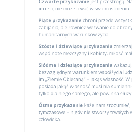
Czwarte przykazanie
jest przestrogą: N
im czci, nie może trwać w swoim istnieniu.
Piąte przykazanie
chroni przede wszystki
zabijania, ale również wezwanie do obrony
humanitarnych warunków życia.
Szóste i dziewiąte przykazania
zmierzaj
wspólnotę mężczyzny i kobiety, miłość ma
Siódme i dziesiąte przykazania
wskazują
bezwzględnym warunkiem współżycia ludzi.
im „Ziemię Obiecaną” – jakąś własność. W 
posiada jakąś własność musi nią sumiennie
tylko dla niego samego, ale powinna służy
Ósme przykazanie
każe nam zrozumieć, że
tymczasowe – nigdy nie stworzy trwałych w
człowieka.