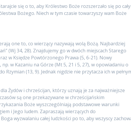
tarajcie się o to, aby Królestwo Boże rozszerzało się po cał
rólestwa Bożego. Niech w tym czasie towarzyszy wam Boże
erają one to, co wierzący nazywają wolą Bożą. Najbardziej
ań” (Wj 34, 28). Znajdujemy go w dwóch miejscach Starego
 oraz w Księdze Powtórzonego Prawa (5, 6-21). Nowy
 np. w Kazaniu na Górze (Mt 5, 21 i 5, 27), w opowiadaniu o
do Rzymian (13, 9). Jednak nigdzie nie przytacza ich w pełny
la Żydów i chrześcijan, którzy uznają je za najważniejsze
 czasów są one przekazywane w chrześcijańskim
 Przykazania Boże wyszczególniają podstawowe warunki
iem i Jego ludem. Zapraszają wierzących do
Boga wyzwalaniu całej ludzkości po to, aby wszyscy zachowa