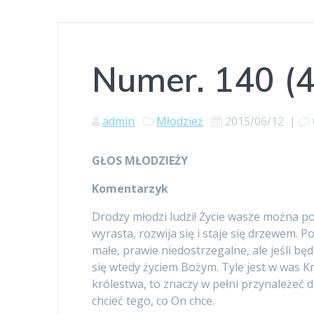
Numer. 140 (
admin
Młodzież
2015/06/12
|
GŁOS MŁODZIEŻY
Komentarzyk
Drodzy młodzi ludzi! Życie wasze można p
wyrasta, rozwija się i staje się drzewem.
małe, prawie niedostrzegalne, ale jeśli bę
się wtedy życiem Bożym. Tyle jest w was K
królestwa, to znaczy w pełni przynależeć 
chcieć tego, co On chce.