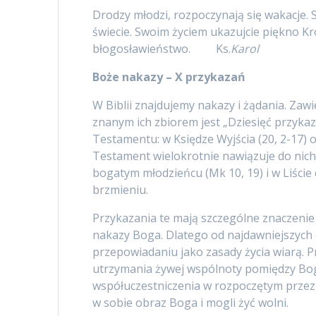
Drodzy młodzi, rozpoczynają się wakacje. S
świecie. Swoim życiem ukazujcie piękno K
błogosławieństwo. Ks.
Karol
Boże nakazy – X przykazań
W Biblii znajdujemy nakazy i żądania. Zawi
znanym ich zbiorem jest „Dziesięć przykaz
Testamentu: w Księdze Wyjścia (20, 2-17)
Testament wielokrotnie nawiązuje do nich,
bogatym młodzieńcu (Mk 10, 19) i w Liście 
brzmieniu.
Przykazania te mają szczególne znaczenie d
nakazy Boga. Dlatego od najdawniejszych
przepowiadaniu jako zasady życia wiarą.
utrzymania żywej wspólnoty pomiędzy Bog
współuczestniczenia w rozpoczętym przez 
w sobie obraz Boga i mogli żyć wolni.