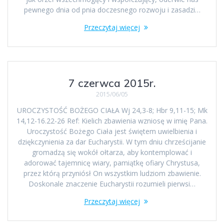
pewnego dnia od pnia doczesnego rozwoju i zasadzi…
Przeczytaj więcej
7 czerwca 2015r.
2015/06/05
UROCZYSTOŚĆ BOŻEGO CIAŁA Wj 24,3-8; Hbr 9,11-15; Mk
14,12-16.22-26 Ref: Kielich zbawienia wzniosę w imię Pana.
Uroczystość Bożego Ciała jest świętem uwielbienia i
dziękczynienia za dar Eucharystii. W tym dniu chrześcijanie
gromadzą się wokół ołtarza, aby kontemplować i
adorować tajemnicę wiary, pamiątkę ofiary Chrystusa,
przez którą przyniósł On wszystkim ludziom zbawienie.
Doskonale znaczenie Eucharystii rozumieli pierwsi…
Przeczytaj więcej