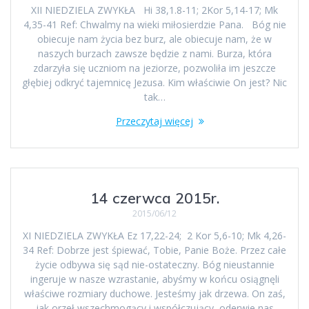
XII NIEDZIELA ZWYKŁA Hi 38,1.8-11; 2Kor 5,14-17; Mk
4,35-41 Ref: Chwalmy na wieki miłosierdzie Pana. Bóg nie
obiecuje nam życia bez burz, ale obiecuje nam, że w
naszych burzach zawsze będzie z nami. Burza, która
zdarzyła się uczniom na jeziorze, pozwoliła im jeszcze
głębiej odkryć tajemnicę Jezusa. Kim właściwie On jest? Nic
tak…
Przeczytaj więcej
14 czerwca 2015r.
2015/06/12
XI NIEDZIELA ZWYKŁA Ez 17,22-24; 2 Kor 5,6-10; Mk 4,26-
34 Ref: Dobrze jest śpiewać, Tobie, Panie Boże. Przez całe
życie odbywa się sąd nie-ostateczny. Bóg nieustannie
ingeruje w nasze wzrastanie, abyśmy w końcu osiągnęli
właściwe rozmiary duchowe. Jesteśmy jak drzewa. On zaś,
jak orzeł wszechmogący i współczujący, oderwie nas