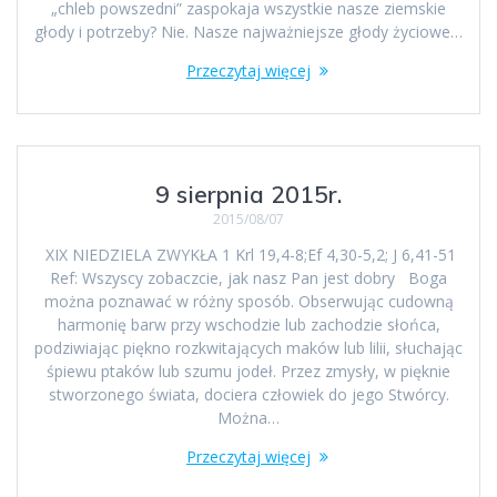
„chleb powszedni” zaspokaja wszystkie nasze ziemskie
głody i potrzeby? Nie. Nasze najważniejsze głody życiowe…
Przeczytaj więcej
9 sierpnia 2015r.
2015/08/07
XIX NIEDZIELA ZWYKŁA 1 Krl 19,4-8;Ef 4,30-5,2; J 6,41-51
Ref: Wszyscy zobaczcie, jak nasz Pan jest dobry Boga
można poznawać w różny sposób. Obserwując cudowną
harmonię barw przy wschodzie lub zachodzie słońca,
podziwiając piękno rozkwitających maków lub lilii, słuchając
śpiewu ptaków lub szumu jodeł. Przez zmysły, w pięknie
stworzonego świata, dociera człowiek do jego Stwórcy.
Można…
Przeczytaj więcej