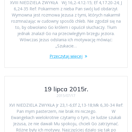
XVIII NIEDZIELA ZWYKŁA Wj 16,2-4.12-15; Ef 4,17.20-24; J
6,24-35 Ref: Pokarmem z nieba Pan swój lud obdarzył.
Wymowna jest rozmowa Jezusa z tymi, których nakarmił
rozmnażając w cudowny sposób chleb. Nie zgodził się na
to, by obwołano Go królem i opuścił słuchaczy. Tłum
jednak znalazł Go na przeciwległym brzegu jeziora.
Wówczas Jezus odsłania ich motywację mówiąc:
„Szukacie…
Przeczytaj więcej
19 lipca 2015r.
2015/07/17
XVI NIEDZIELA ZWYKŁA Jr 23,1-6;Ef 2,13-18;Mk 6,30-34 Ref:
Pan mym pasterzem, nie brak mi niczego. W
Ewangeliach wielokrotnie czytamy o tym, że ludzie szukali
Jezusa, że nie dawali Mu spokoju, chcieli Go zatrzymać.
Różne były ich motywy. Najczęściej działo się tak po