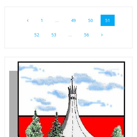
Nawigacja
Strona
Strona
Strona
Strona
1
…
49
50
51
wpisów
Strona
Strona
Strona
52
53
…
56